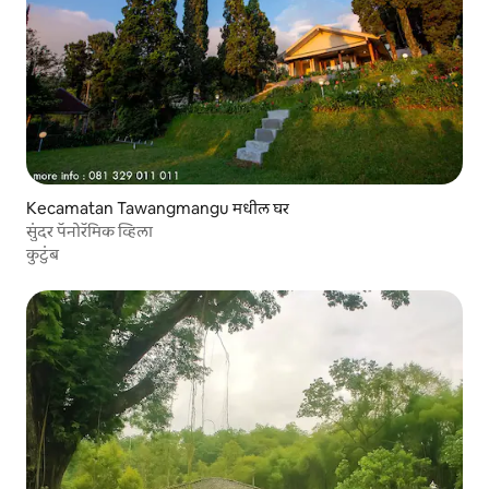
Kecamatan Tawangmangu मधील घर
सुंदर पॅनोरॅमिक व्हिला
कुटुंब