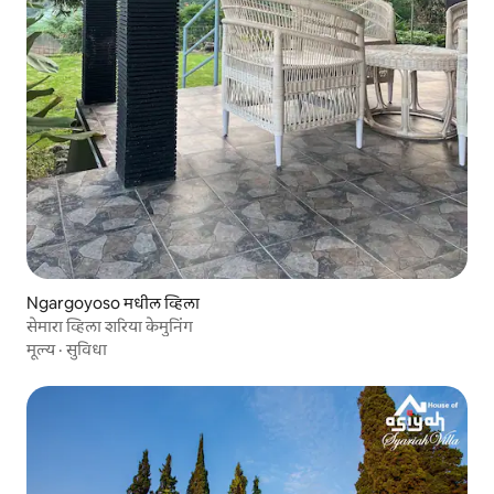
Ngargoyoso मधील व्हिला
सेमारा व्हिला शरिया केमुनिंग
मूल्य
·
सुविधा