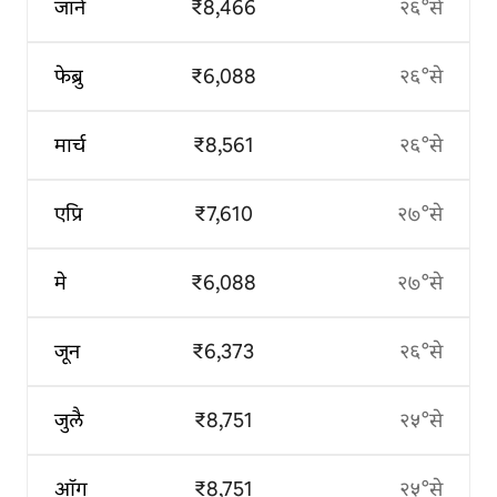
जाने
₹8,466
२६°से
फेब्रु
₹6,088
२६°से
मार्च
₹8,561
२६°से
एप्रि
₹7,610
२७°से
मे
₹6,088
२७°से
जून
₹6,373
२६°से
जुलै
₹8,751
२५°से
ऑग
₹8,751
२५°से