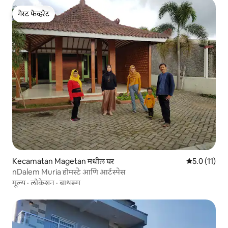
गेस्ट फेव्हरेट
गेस्ट फेव्हरेट
Kecamatan Magetan मधील घर
5 पैकी 5.0 सरासर
5.0 (11)
nDalem Muria होमस्टे आणि आर्टस्पेस
मूल्य
·
लोकेशन
·
बाथरूम