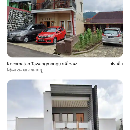
Kecamatan Tawangmangu मधील घर
नवीन राहण्
नवीन
व्हिला रायशा तवांगमंगू