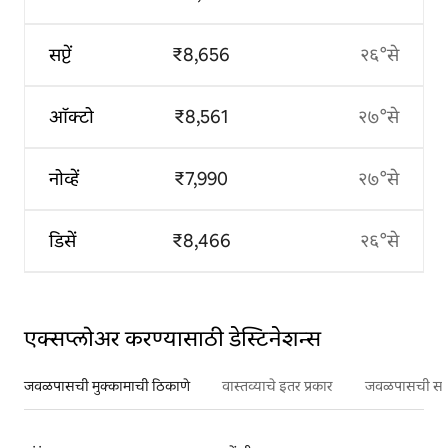
सप्टें
₹8,656
२६°से
ऑक्टो
₹8,561
२७°से
नोव्हें
₹7,990
२७°से
डिसें
₹8,466
२६°से
एक्सप्लोअर करण्यासाठी डेस्टिनेशन्स
जवळपासची मुक्कामाची ठिकाणे
वास्तव्याचे इतर प्रकार
जवळपासची सर्वो