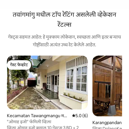
तवांगमांगु मधील टॉप रेटिंग असलेली व्हेकेशन
रेंटल्स
गेस्ट्स सहमत आहेत: हे मुक्काम लोकेशन, स्वच्छता आणि इतर बऱ्याच
गोष्टींसाठी अत्यंत उच्च रेट केलेले आहेत.
गेस्ट फेव्हरेट
गेस्ट फेव्हरेट
Kecamatan Tawangmangu म
5 पैकी 5.0 सरासरी रेटिंग, 6 रिव्ह्यूज
5.0 (6)
धील घर
"ओमाह इजो" फॅमिली व्हिला
Karangpandan मधी
व्हिला ओमाह इजो कमाल 10 गेस्ट्स 3 BD + 2
व्हिला DolanoKen