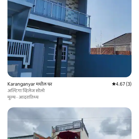
Karanganyar मधील घर
5 पैकी 4.67 सरास
4.67 (3)
अल्टिगा व्हिलेज सोलो
मूल्य
·
आदरातिथ्य