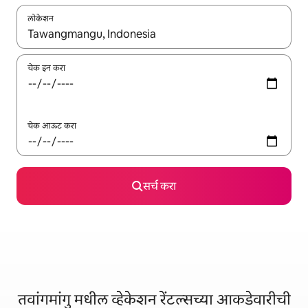
लोकेशन
जेव्हा परिणाम उपलब्ध असतील, तेव्हा वरच्या आणि खाली बाणांच्या किजसह नेव्हिगेट
चेक इन करा
चेक आऊट करा
सर्च करा
तवांगमांगु मधील व्हेकेशन रेंटल्सच्या आकडेवारीची