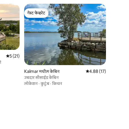
गेस्ट फेव्हरेट
गेस्ट फेव्हरेट
5 पैकी 5 सरासरी रेटिंग, 21 रिव्ह्यूज
5 (21)
ी
Kalmar मधील केबिन
5 पैकी 4.88 सरासरी रेटिंग, 1
4.88 (17)
उबदार सीसाईड केबिन
लोकेशन
·
कुटुंब
·
किचन