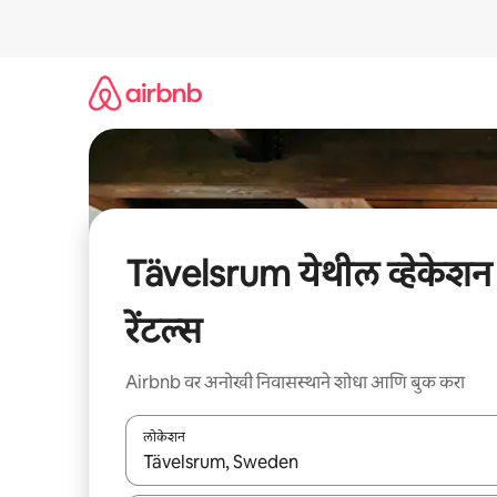
कंटेंटवर
जा
Tävelsrum येथील व्हेकेशन
रेंटल्स
Airbnb वर अनोखी निवासस्थाने शोधा आणि बुक करा
लोकेशन
जेव्हा परिणाम उपलब्ध असतील, तेव्हा वरच्या आणि खाली बाणांच्य