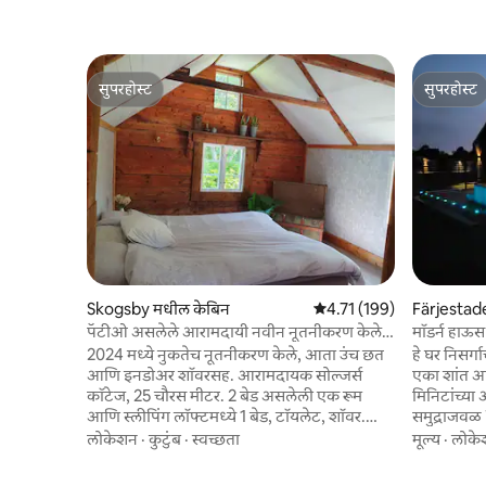
सुपरहोस्ट
सुपरहोस्ट
सुपरहोस्ट
सुपरहोस्ट
Skogsby मधील केबिन
5 पैकी 4.71 सरासरी रेटिंग, 199
4.71 (199)
Färjestad
पॅटीओ असलेले आरामदायी नवीन नूतनीकरण केलेले
मॉडर्न हाऊ
कॉटेज
2024 मध्ये नुकतेच नूतनीकरण केले, आता उंच छत
हे घर निसर्
आणि इनडोअर शॉवरसह. आरामदायक सोल्जर्स
एका शांत 
कॉटेज, 25 चौरस मीटर. 2 बेड असलेली एक रूम
मिनिटांच्या अ
आणि स्लीपिंग लॉफ्टमध्ये 1 बेड, टॉयलेट, शॉवर.
समुद्राजवळ 
एअर कंडिशनर गरम/थंड. डायनिंग एरियासह
पूल, टेनिस कोर्
लोकेशन
·
कुटुंब
·
स्वच्छता
मूल्य
·
लोके
स्वयंपाकघर. स्वयंपाकघरात फ्रिज/फ्रीझर, स्टोव्ह
आधुनिक आणि
आणि ओव्हन, मायक्रोवेव्ह आणि कॉफी मेकर आहे.
1: किंग साईझ बेड 180