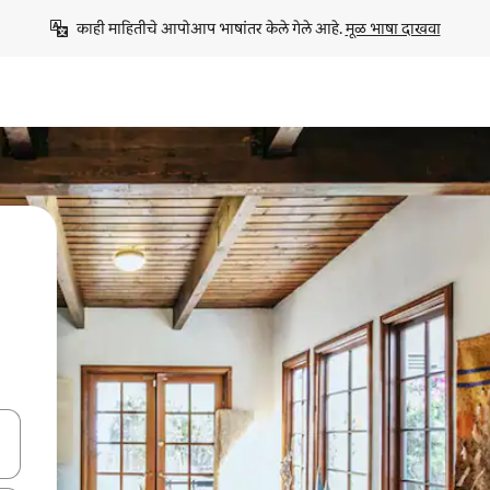
काही माहितीचे आपोआप भाषांतर केले गेले आहे. 
मूळ भाषा दाखवा
ा किजसह नेव्हिगेट करा किंवा स्पर्शाने स्वाइप जेश्चर्स वापरून एक्सप्लोर करा.