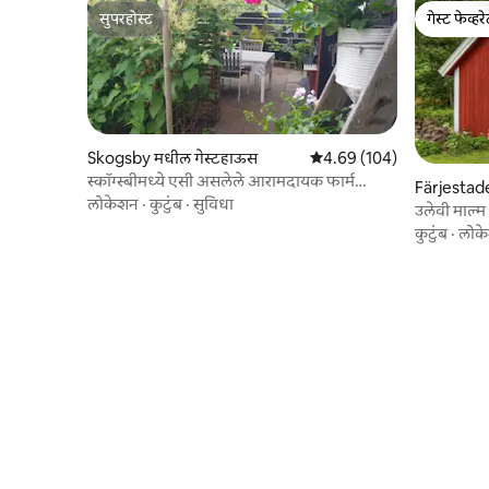
सुपरहोस्ट
गेस्ट फेव्हर
सुपरहोस्ट
गेस्ट फेव्हर
Skogsby मधील गेस्टहाऊस
5 पैकी 4.69 सरासरी रेटिंग, 104
4.69 (104)
स्कॉग्स्बीमध्ये एसी असलेले आरामदायक फार्म
Färjestad
कॉटेज.
लोकेशन
·
कुटुंब
·
सुविधा
उलेवी माल्म
कुटुंब
·
लोक