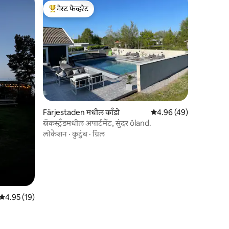
गेस्ट फेव्हरेट
टॉप गेस्ट फेव्हरेट
Färjestaden मधील काँडो
5 पैकी 4.96 सरासरी रेटिंग, 4
4.96 (49)
स्नॅकस्ट्रँडमधील अपार्टमेंट, सुंदर ôland.
लोकेशन
·
कुटुंब
·
ग्रिल
5 पैकी 4.95 सरासरी रेटिंग, 19 रिव्ह्यूज
4.95 (19)