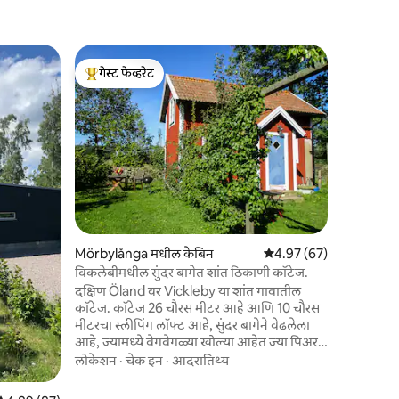
Torestor
गेस्ट फेव्हरेट
गेस्ट फे
स्मॉलँडस्टॉर्
टॉप गेस्ट फेव्हरेट
टॉप गेस्ट फ
Torestorp
आहे - स्मॉ
येथे, परीकथ
भिंतींमध्ये
मीटर2 आहे 
कुटुंब
·
मूल्
भागाच्या म
बिल्डिंगमधून दगडी थ्
कलमार आणि
करण्यासाठी 
Mörbylånga मधील केबिन
5 पैकी 4.97 सरासरी रेटिंग, 6
4.97 (67)
लाकडी फाय
कंपनी हवी 
विकलेबीमधील सुंदर बागेत शांत ठिकाणी कॉटेज.
राहण्यास 
दक्षिण Öland वर Vickleby या शांत गावातील
कॉटेज. कॉटेज 26 चौरस मीटर आहे आणि 10 चौरस
मीटरचा स्लीपिंग लॉफ्ट आहे, सुंदर बागेने वेढलेला
आहे, ज्यामध्ये वेगवेगळ्या खोल्या आहेत ज्या पिअर
ट्रीज आणि इतर फळांची झाडे, भाज्या आणि फुलांनी
लोकेशन
·
चेक इन
·
आदरातिथ्य
विभक्त आहेत. विकलेबी हे स्टोरा अल्वार्टच्या
काठावर, दक्षिण ओलँडच्या विश्व वारसा लागवडीच्या