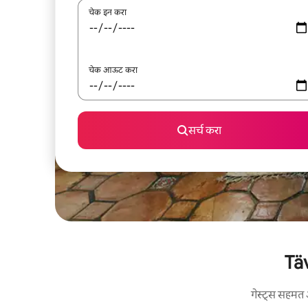
चेक इन करा
चेक आऊट करा
सर्च करा
Täv
गेस्ट्स सहमत 