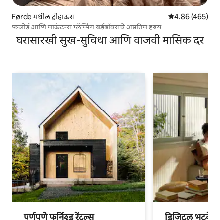
Førde मधील ट्रीहाऊस
5 पैकी 4.86 सरासरी 
4.86 (465)
फजोर्ड आणि माऊंटन्स ग्लॅम्पिंग बर्डबॉक्सचे अप्रतिम दृश्य
घरासारखी सुख-सुविधा आणि वाजवी मासिक दर
पूर्णपणे फर्निश्ड रेंटल्स
डिजिटल भटके आ