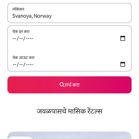
लोकेशन
जेव्हा परिणाम उपलब्ध असतील, तेव्हा वरच्या आणि खाली बाणांच्या किजसह नेव्हिगेट
चेक इन करा
चेक आऊट करा
सर्च करा
जवळपासचे मासिक रेंटल्स