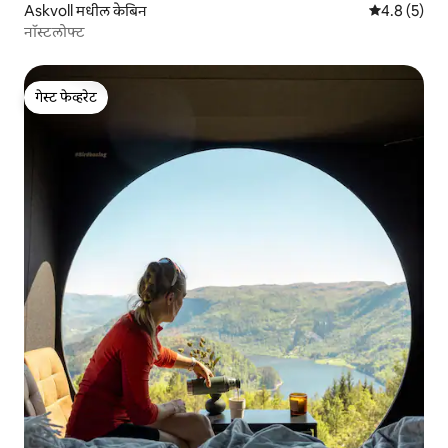
Askvoll मधील केबिन
5 पैकी 4.8 सरास
4.8 (5)
नॉस्टलोफ्ट
गेस्ट फेव्हरेट
गेस्ट फेव्हरेट