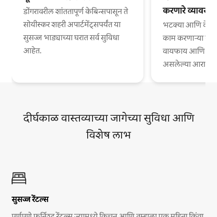
करणारे व्यावसा
डोंगरावरील शांततापूर्ण केबिन्सपासून ते
सोयीस्कर शहरी अपार्टमेंट्सपर्यंत या
भटक्या आणि वेगळ्
सुसज्ज भाड्याच्या घरात सर्व सुविधा
काम करणाऱ्या व्या
आहेत.
वायफाय आणि काम
असलेल्या आरामदायी
दीर्घकाळ वास्तव्याच्या जागेच्या सुविधा आणि
विशेष लाभ
सुसज्ज रेंटल्स
पूर्णपणे फर्निश्ड रेंटल्स ज्यामध्ये किचन आणि तुम्हाला एक महिना किंवा