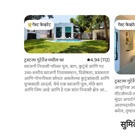
गेस्ट फेव्हरेट
गेस्ट फेव्हर
टॉप गेस्ट फेव्हरेट
गेस्ट फेव्हर
टुस्टला गुटेर्रेज मधील घर
5 पैकी 4.94 सरासरी रेटिंग, 112
4.94 (112)
खाजगी निवासी परिसर पूल, बाग, कुटुंबे आणि गट
उच्च-स्तरीय खाजगी निवासस्थान, विशेषता, प्रशस्तता
आणि गोपनीयता शोधत असलेल्या कुटुंबांसाठी आणि
टुस्टला गुटेर
ग्रुप्ससाठी आदर्श. येथे एक खाजगी पूल, मोठे बाग
आधुनिक आणि
आणि जिम आहे आणि हे एक शांत निवासी क्षेत्र आहे.
कंट्रोल आण
मीटर्समध्ये 
यात 5 बेडरूम्स आहेत: 3 बेडरूम्समध्ये खाजगी
सुंदर अपार्टम
बाथरूम आहे आणि 2 बेडरूम्समध्ये बाहेरील बाथरूम
आरामदायीप
आहे. सर्वांमध्ये ए/सी, गरम पाणी, क्वीन साईझ बेड्स,
करेल, तुम्ह
स्मार्ट टीव्ही आणि प्रीमियम सुविधा आहेत. सामाजिक
घेण्यासाठी
क्षेत्रे: सुसज्ज किचन, लिव्हिंग रूम, इनडोअर डायनिंग
सुमिद
आराम, चांग
रूम आणि आऊटडोअर डायनिंग रूम. यात सामान्य
असलेल्या जो
जागांच्या दररोजच्या साफसफाईचा समावेश आहे. 🚫
टक्स्टलाची