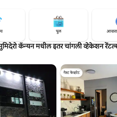
मध्यभागी आहोत, भव्य सुमिडेरो कॅन्यनच्
ाहते परिपूर्ण विश्रांतीची खात्री देतात.
जेट्टीपासून फक्त 5 ब्लॉक्स अंतरावर. 
िक्स, पूर्ण आराम. प्रत्येक गोष्ट तुमच्या
आनंद घ्या! तुमचा ग्रुप मोठा आहे का? काही हरकत
ा अनुभव घरासारखा, पण त्याहून अधिक
नाही! तुम्ही आणखी 1 रूम भाड्याने दे
ेल असा बनवण्यासाठी डिझाईन केलेली
ाय
पूल
आवारात 
सुमिदेरो कॅन्यन मधील इतर चांगली व्हेकेशन रेंटल्
गेस्ट फेव्हरेट
गेस्ट फेव्हरेट