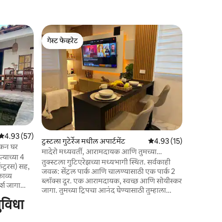
टुस्टला गुटे
गेस्ट फेव्हरेट
गेस्ट फेव्ह
पेंटहाऊस सर्
गेस्ट फेव्हरेट
गेस्ट फेव्ह
तुक्स्टलामधी
क्रिस्टो डी
दृश्यांसह झ
सॅन क्रिस्
पोहोच. दक्
प्लाझा अंबा
मिनिटे आणि 
जोडप्यांसाठ
आदर्श. अपार
5 पैकी 4.93 सरासरी रेटिंग, 57 रिव्ह्यूज
4.93 (57)
टुस्टला गुटेर्रेज मधील अपार्टमेंट
5 पैकी 4.93 सरासरी रेटिंग, 1
4.93 (15)
प्लॅटफॉर्म्स
सिकन घर
मादेरो मध्यवर्ती, आरामदायक आणि तुमच्या
त्याच्या 4
विश्रांतीसाठी डिझाइन केलेले
तुक्स्टला गुटिएरेझच्या मध्यभागी स्थित. सर्वकाही
्कटुरस) सह,
जवळ: सेंट्रल पार्क आणि चालण्यासाठी एक पार्क 2
काव्य
ब्लॉक्स दूर. एक आरामदायक, स्वच्छ आणि सोयीस्कर
्श जागा
जागा. तुमच्या ट्रिपचा आनंद घेण्यासाठी तुम्हाला
ा जुन्या
आवश्यक असलेले सर्वकाही यात आहे. आरामदायक
सुविधा
ना करा! आणि
झोपेची खात्री: प्रकाश रोखणारे ब्लाइंड्स,
 कॉर्झोच्या
आरामदायक बेड आणि उशा. आल्यावर मोकळेपणाने