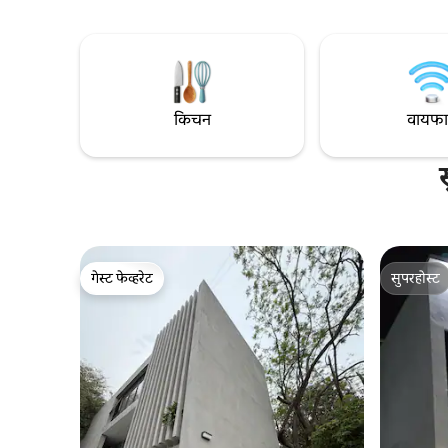
पार्ट्या किंवा इव्हेंट्स नाहीत🚫
हवामान आणि च
हॅमॉक, नेटफ्ल
वास्तव्याच
चांगला वाट
आहे.
किचन
वायफ
गेस्ट फेव्हरेट
सुपरहोस्ट
गेस्ट फेव्हरेट
सुपरहोस्ट