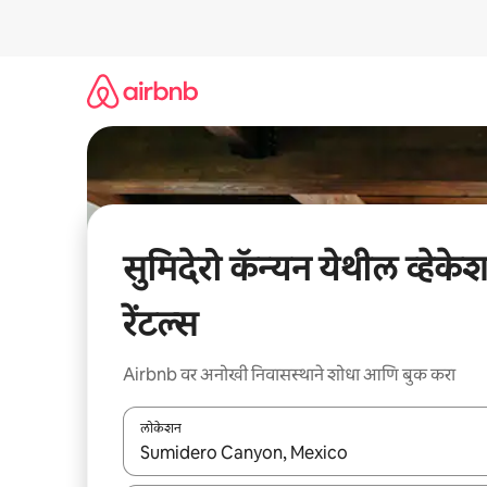
कंटेंटवर
जा
सुमिदेरो कॅन्यन येथील व्हेके
रेंटल्स
Airbnb वर अनोखी निवासस्थाने शोधा आणि बुक करा
लोकेशन
जेव्हा परिणाम उपलब्ध असतील, तेव्हा वरच्या आणि खाली बाणांच्य