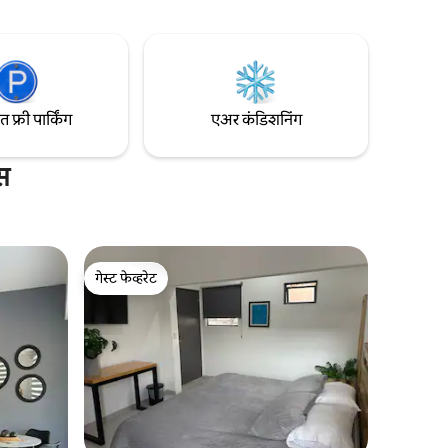
या
वागा: तुमची आवडती मालिका किंवा चित्रपट पाहत
अनुभवाचा
असताना सोफा बेडवर आराम करा. तुमचा वास्तव्याचा
अनुभव परिपूर्ण करण्यासाठी आधुनिक किचन आणि
ऊ शकता 😁
लॉन्ड्री सुसज्ज आहे. मला खात्री आहे की तुम्हाला ते
नक्की आवडेल
फ्री पार्किंग
एअर कंडिशनिंग
स
गेस्ट फेव्हरेट
गेस्ट फेव्हरेट