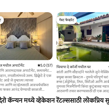
ेट
गेस्ट फेव्हरेट
ेट
गेस्ट फेव्हरेट
 रिव्ह्यूज
्रेज मधील अपार्टमेंट
5 पैकी 5.0 सरासरी रेटिंग, 57 रिव्ह्यूज
5.0 (57)
चियापा दे कॉर्जो मधील घर
 आरामदायक अपार्टमेंट, क्लायमेट
शांती आणि सौहार्दाने भरलेले जुने मेक्
ि हॅमॉकसह
लहान, तपशीलांमध्ये उत्तम. झिक्वेटे हे एक
क्युबा कासा क्रिस्टल - तुमचे परिपूर्ण घर! 
ेंट आहे जे तुम्हाला त्याच्या
रूम्स (अँड्रोमेडा, लिरा, सिरीओ आणि आर
णा आणि स्टाईलसाठी आश्चर्यचकित
तुमच्या मित्रमैत्रिणी किंवा कुटुंबासह महा
ाला फक्त आनंद घेण्याची काळजी
आठवणी तयार करण्यासाठी ही एक आदर
 आवश्यक असलेले सर्व काही आहे.
आहे. शांती आणि सौहार्दाने भरलेल्या एक
ेरो कॅन्यन मध्ये व्हेकेशन रेंटल्ससाठी लोकप्रिय 
ले लोकेशन आणि शांतता शोधत
मेक्सिकन घराचा आनंद घेण्याची कल्प
डप्यांसाठी किंवा प्रवाशांसाठी आदर्श.
सर्वात महत्त्वाचे म्हणजे, आम्ही चियापा डी
 उष्णता कितीही असली तरी येथील