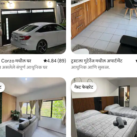
9 रिव्ह्यूज
 Corzo मधील घर
5 पैकी 4.84 सरासरी रेटिंग, 89 रिव्ह्यूज
4.84 (89)
टुस्टला गुटेर्रेज मधील अपार्टमेंट
म्स असलेले संपूर्ण आधुनिक घर
आधुनिक आणि सुसज्ज.
ेट
गेस्ट फेव्हरेट
ेट
गेस्ट फेव्हरेट