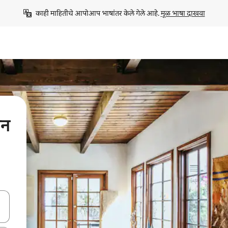
काही माहितीचे आपोआप भाषांतर केले गेले आहे. 
मूळ भाषा दाखवा
शन
ा किजसह नेव्हिगेट करा किंवा स्पर्शाने स्वाइप जेश्चर्स वापरून एक्सप्लोर करा.