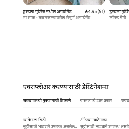
टुस्टला गुटेर्रेज मधील अपार्टमेंट
5 पैकी 4.95 सरासरी रेटिंग, 91
4.95 (91)
टुस्टला गुटेर
ना'साक - तळमजल्यावरील संपूर्ण अपार्टमेंट
लॉफ्ट मँगो
एक्सप्लोअर करण्यासाठी डेस्टिनेशन्स
जवळपासची मुक्कामाची ठिकाणे
वास्तव्याचे इतर प्रकार
जवळप
ग्वातेमाला सिटी
अँटिग्वा ग्वाटेमाला
सुट्टीसाठी भाड्याने उपलब्ध असलेल्या जागा