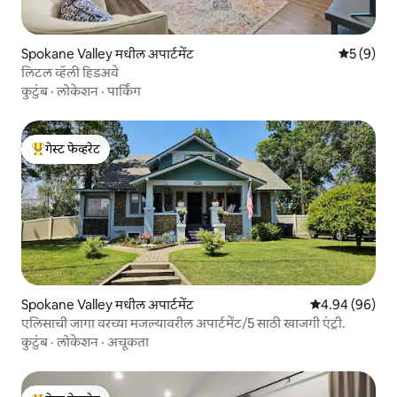
Spokane Valley मधील अपार्टमेंट
5 पैकी 5 सरा
5 (9)
लिटल व्हॅली हिडअवे
कुटुंब
·
लोकेशन
·
पार्किंग
गेस्ट फेव्हरेट
टॉप गेस्ट फेव्हरेट
Spokane Valley मधील अपार्टमेंट
5 पैकी 4.94 सरासरी
4.94 (96)
एलिसाची जागा वरच्या मजल्यावरील अपार्टमेंट/5 साठी खाजगी एंट्री.
कुटुंब
·
लोकेशन
·
अचूकता