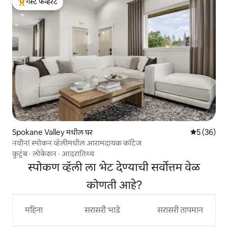
गेस्ट फेव्हरेट
टॉप गेस्ट फेव्हरेट
Spokane Valley मधील घर
5 पैकी 5 सरासर
5 (36)
नवीन! स्पोकन व्हॅलीमधील आरामदायक कॉटेज
कुटुंब
·
लोकेशन
·
आदरातिथ्य
स्पोकण व्हॅली ला भेट देण्याची सर्वोत्तम वेळ
कोणती आहे?
महिना
सरासरी भाडे
सरासरी तापमान