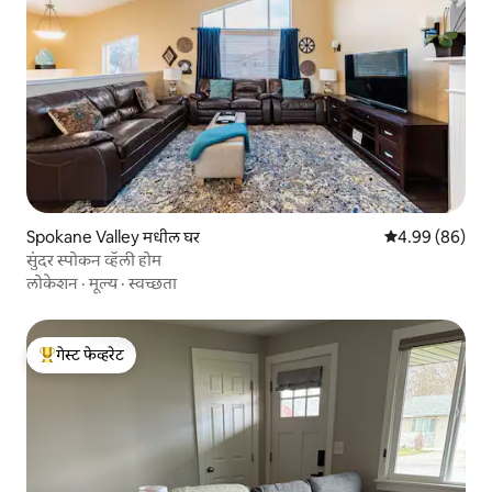
Spokane Valley मधील घर
5 पैकी 4.99 सरासरी
4.99 (86)
सुंदर स्पोकन व्हॅली होम
लोकेशन
·
मूल्य
·
स्वच्छता
गेस्ट फेव्हरेट
टॉप गेस्ट फेव्हरेट