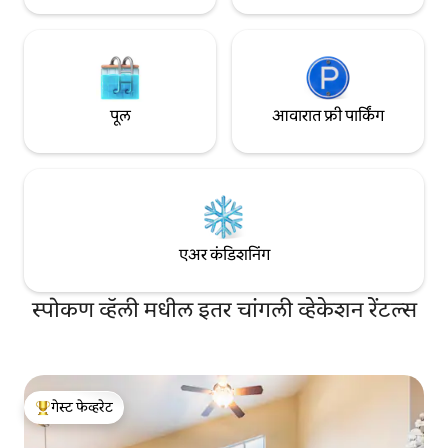
पूल
आवारात फ्री पार्किंग
एअर कंडिशनिंग
स्पोकण व्हॅली मधील इतर चांगली व्हेकेशन रेंटल्स
गेस्ट फेव्हरेट
टॉप गेस्ट फेव्हरेट