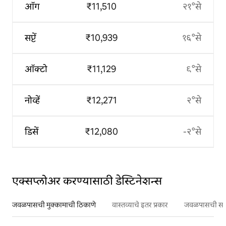
ऑग
₹11,510
२१°से
सप्टें
₹10,939
१६°से
ऑक्टो
₹11,129
९°से
नोव्हें
₹12,271
२°से
डिसें
₹12,080
-२°से
एक्सप्लोअर करण्यासाठी डेस्टिनेशन्स
जवळपासची मुक्कामाची ठिकाणे
वास्तव्याचे इतर प्रकार
जवळपासची सर्वो