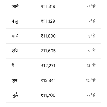
जाने
₹11,319
-१°से
फेब्रु
₹11,129
१°से
मार्च
₹11,890
४°से
एप्रि
₹11,605
८°से
मे
₹12,271
१३°से
जून
₹12,841
१७°से
जुलै
₹11,700
२२°से