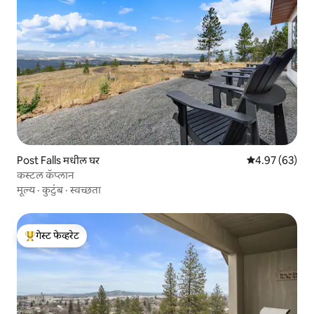
Post Falls मधील घर
5 पैकी 4.97 सरासरी
4.97 (63)
कस्टल कॅप्लान
मूल्य
·
कुटुंब
·
स्वच्छता
गेस्ट फेव्हरेट
टॉप गेस्ट फेव्हरेट