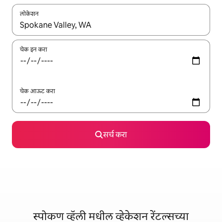
लोकेशन
जेव्हा परिणाम उपलब्ध असतील, तेव्हा वरच्या आणि खाली बाणांच्या किजसह नेव्हिगेट
चेक इन करा
चेक आऊट करा
सर्च करा
स्पोकण व्हॅली मधील व्हेकेशन रेंटल्सच्या