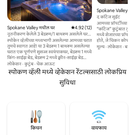
Spokane Valley मध
द कॉटेज सुईट
आमच्या प्रॉपर्टीच्या म
Spokane Valley मधील घर
5 पैकी 4.92 सरासरी रेटिंग, 12 रिव्ह्यूज
4.92 (12)
“कॉटेज” कुटुंबात तुमच
नूतनीकरण केलेले 3 बेडरूम/1 बाथरूम असलेले घर,
मध्ये शेजारच्या प्रॉपर्ट
हॉट टब आणि मोठे अंगण
होते, जे चिकन कोपरा, घ
स्पोकेन व्हॅलीच्या मध्यभागी असलेल्या आमच्या घरात
वापरले जात असे आणि न
तुमचे स्वागत आहे! या 3 बेडरूम 1 बाथरूम असलेल्या
मूल्य
·
लोकेशन
·
बाथर
राहण्याच्या क्वार्टर्सना 
घरात एक पूर्णपणे सुसज्ज स्वयंपाकघर, बेडरूम 1 मध्ये
दशकाच्या उत्तरार्धात प
किंग-साईझ बेड, बेडरूम 2 मध्ये क्वीन-साईझ बेड
2023 मध्ये याचे संपूर
आणि बेडरूम 3 मध्ये फुल-साईझ बेड आहे. 65"
लोकेशन
·
कुटुंब
·
चेक आऊट
सर्व काही नवीन आहे, य
टीव्ही असलेल्या आरामदायक लिव्हिंग रूमचा, मोठ्या
स्पोकण व्हॅली मध्ये व्हेकेशन रेंटल्ससाठी लोकप्रिय
बसण्याची जागा, छोटे स
कुंपण असलेल्या मागच्या अंगणाचा, बार्बेक्यू ग्रिल
स्वतंत्र बाथरूम आहे. ह
असलेल्या अंगणाचा आणि हॉट टबचा आनंद घ्या.
सुविधा
सुईट/प्रॉपर्टी आहे.
यासाठी योग्य असलेली खाजगी जागा एका
दिवसाच्या फिरण्यानंतर आराम करत आहे. घराचे
नियम: पाळीव प्राणी, धूम्रपान, पार्टीज नाहीत.
शांततेची वेळ 10PM -7AM. चेक इन दुपारी 4. चेक
आऊट सकाळी 11.
किचन
वायफाय