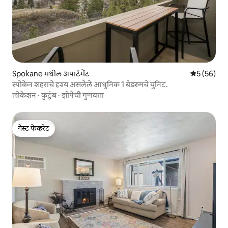
Spokane मधील अपार्टमेंट
5 पैकी 5 सरासर
5 (56)
स्पोकेन शहराचे दृश्य असलेले आधुनिक 1 बेडरूमचे युनिट.
लोकेशन
·
कुटुंब
·
झोपेची गुणवत्ता
गेस्ट फेव्हरेट
गेस्ट फेव्हरेट