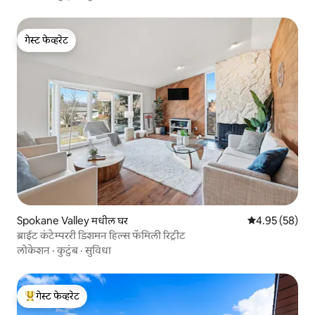
गेस्ट फेव्हरेट
गेस्ट फेव्हरेट
Spokane Valley मधील घर
5 पैकी 4.95 सरासरी
4.95 (58)
ब्राईट कंटेम्पररी डिशमन हिल्स फॅमिली रिट्रीट
लोकेशन
·
कुटुंब
·
सुविधा
गेस्ट फेव्हरेट
टॉप गेस्ट फेव्हरेट