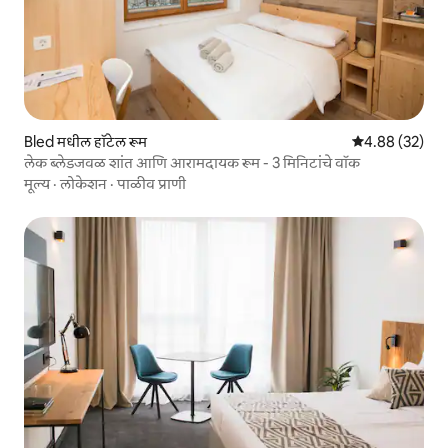
Bled मधील हॉटेल रूम
5 पैकी 4.88 सरासरी
4.88 (32)
लेक ब्लेडजवळ शांत आणि आरामदायक रूम - 3 मिनिटांचे वॉक
मूल्य
·
लोकेशन
·
पाळीव प्राणी