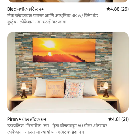
Bled मधील हॉटेल रूम
5 पैकी 4.88 सरासरी
4.88 (26)
लेक ब्लेडजवळ प्रशस्त आणि आधुनिक BR w/ किंग बेड
कुटुंब
·
लोकेशन
·
आऊटडोअर जागा
Piran मधील हॉटेल रूम
5 पैकी 4.81 सरासर
4.81 (21)
स्टायलिश "पिरानीज" रूम - पुंता बीचपासून 50 मीटर अंतरावर
लोकेशन
·
चालत जाण्यायोग्य
·
एअर कंडिशनिंग