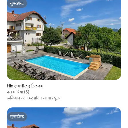
सुपरहोस्ट
सुपरहोस्ट
Hinje मधील हॉटेल रूम
रूम मारिया (5)
लोकेशन
·
आऊटडोअर जागा
·
पूल
सुपरहोस्ट
सुपरहोस्ट