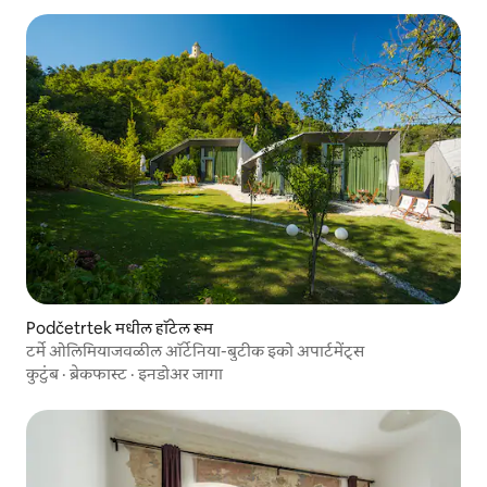
Podčetrtek मधील हॉटेल रूम
टर्मे ओलिमियाजवळील ऑर्टेनिया-बुटीक इको अपार्टमेंट्स
कुटुंब
·
ब्रेकफास्ट
·
इनडोअर जागा