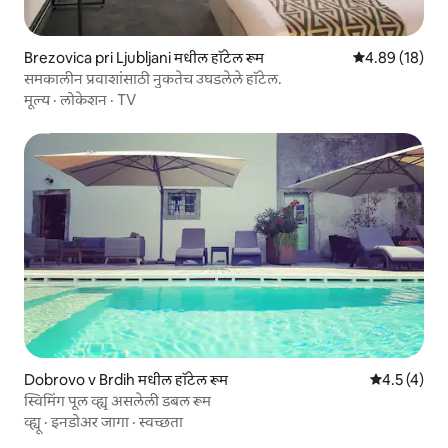
Brezovica pri Ljubljani मधील हॉटेल रूम
5 पैकी 4.89 सरासर
4.89 (18)
समकालीन प्रवाशांसाठी नुकतेच उघडलेले हॉटेल.
मूल्य
·
लोकेशन
·
TV
Dobrovo v Brdih मधील हॉटेल रूम
5 पैकी 4.5 सरास
4.5 (4)
स्विमिंग पूल व्ह्यू असलेली डबल रूम
व्ह्यू
·
इनडोअर जागा
·
स्वच्छता