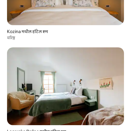
Kozina मधील हॉटेल रूम
वरिष्ठ