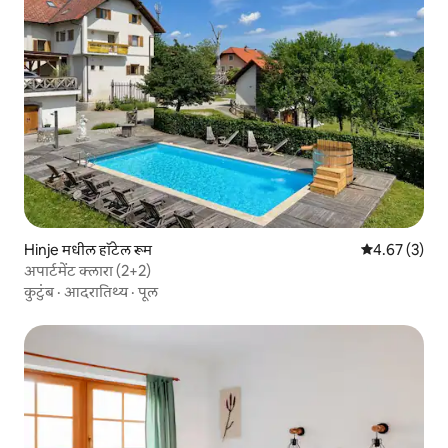
Hinje मधील हॉटेल रूम
5 पैकी 4.67 सरास
4.67 (3)
अपार्टमेंट क्लारा (2+2)
कुटुंब
·
आदरातिथ्य
·
पूल