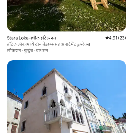
Stara Loka मधील हॉटेल रूम
5 पैकी 4.91 सरासर
4.91 (23)
हॉटेल लोकामध्ये दोन बेडरूम्ससह अपार्टमेंट डुप्लेक्स
लोकेशन
·
कुटुंब
·
बाथरूम