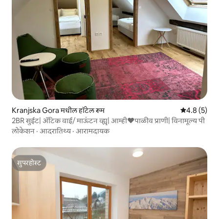
Kranjska Gora मधील हॉटेल रूम
5 पैकी 4.8 सरास
4.8 (5)
2BR सुईट| ॲटिक वाई/ माऊंटन व्ह्यू| आम्ही♥पाळीव प्राणी| विनामूल्य पी
लोकेशन
·
आदरातिथ्य
·
आरामदायक
सुपरहोस्ट
सुपरहोस्ट