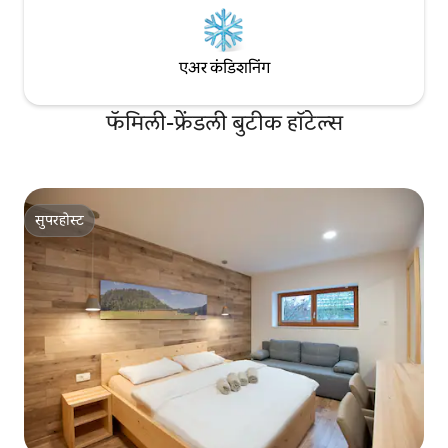
एअर कंडिशनिंग
फॅमिली-फ्रेंडली बुटीक हॉटेल्स
सुपरहोस्ट
सुपरहोस्ट