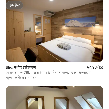
सुपरहोस्ट
सुपरहोस्ट
Bled मधील हॉटेल रूम
5 पैकी 4.93 सरासर
4.93 (15)
आरामदायक DBL - शांत आणि हिरवे वातावरण, व्हिला अल्पाइना
मूल्य
·
लोकेशन
·
हीटिंग