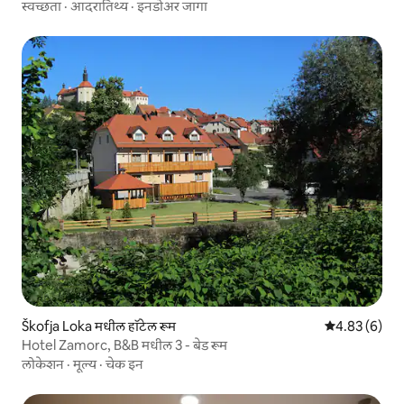
स्वच्छता
·
आदरातिथ्य
·
इनडोअर जागा
Škofja Loka मधील हॉटेल रूम
5 पैकी 4.83 सरास
4.83 (6)
Hotel Zamorc, B&B मधील 3 - बेड रूम
लोकेशन
·
मूल्य
·
चेक इन