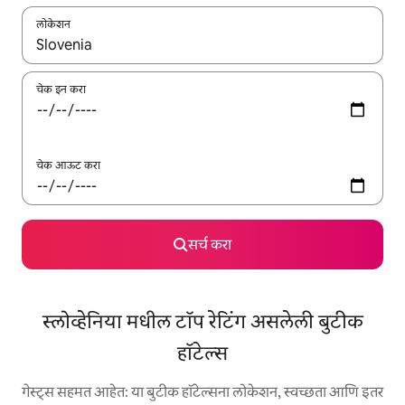
लोकेशन
जेव्हा परिणाम उपलब्ध असतील, तेव्हा वरच्या आणि खाली बाणांच्या किजसह नेव्हिगेट
चेक इन करा
चेक आऊट करा
सर्च करा
स्लोव्हेनिया मधील टॉप रेटिंग असलेली बुटीक
हॉटेल्स
गेस्ट्स सहमत आहेत: या बुटीक हॉटेल्सना लोकेशन, स्वच्छता आणि इतर