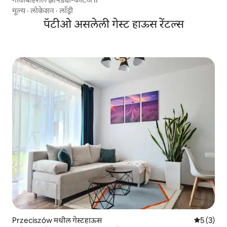
मूल्य
·
लोकेशन
·
लाँड्री
पॅटीओ असलेली गेस्ट हाऊस रेंटल्स
Przeciszów मधील गेस्टहाऊस
5 पैकी 5 सरा
5 (3)