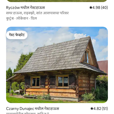
Ryczów मधील गेस्टहाऊस
5 पैकी 4.98 सरासरी
4.98 (40)
समर हाऊस, राइक्झो, शांत आसपासचा परिसर
कुटुंब
·
लोकेशन
·
ग्रिल
गेस्ट फेव्हरेट
गेस्ट फेव्हरेट
Czarny Dunajec मधील गेस्टहाऊस
5 पैकी 4.82 सरासर
4.82 (51)
गावाबाहेरील झोपड्या-कॉटेज II