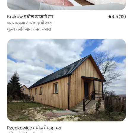
Kraków मधील खाजगी रूम
5 पैकी 4.5 सरासर
4.5 (12)
घरासारख्या आरामदायी रूम्स
मूल्य
·
लोकेशन
·
जवळपास
Rzędkowice मधील गेस्टहाऊस