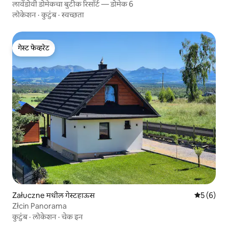
लावेंडोवी डोमेकचा बुटीक रिसॉर्ट — डोमेक 6
लोकेशन
·
कुटुंब
·
स्वच्छता
गेस्ट फेव्हरेट
गेस्ट फेव्हरेट
Załuczne मधील गेस्टहाऊस
5 पैकी 5 सरा
5 (6)
Złcin Panorama
कुटुंब
·
लोकेशन
·
चेक इन