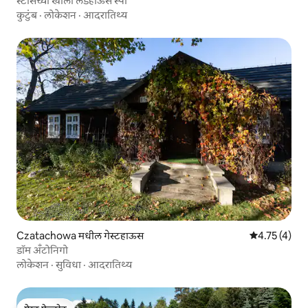
स्टार्सच्या खाली लेंडहाऊस स्पा
कुटुंब
·
लोकेशन
·
आदरातिथ्य
Czatachowa मधील गेस्टहाऊस
5 पैकी 4.75 सरास
4.75 (4)
डॉम अँटोनिगो
लोकेशन
·
सुविधा
·
आदरातिथ्य