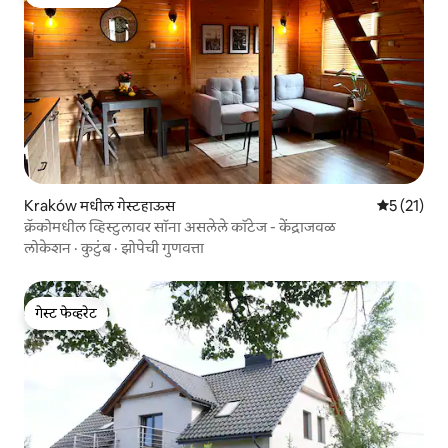
टॉप गेस्ट फेव्हरेट
Kraków मधील गेस्टहाऊस
5 पैकी 5 सरास
5 (21)
क्रॅकोमधील व्हिस्टुलावर सॉना असलेले कॉटेज - केंद्राजवळ
लोकेशन
·
कुटुंब
·
झोपेची गुणवत्ता
गेस्ट फेव्हरेट
गेस्ट फेव्हरेट