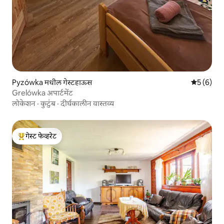
Pyzówka मधील गेस्टहाऊस
5 पैकी 5 सरा
5 (6)
Grelówka अपार्टमेंट
लोकेशन
·
कुटुंब
·
दीर्घकालीन वास्तव्य
गेस्ट फेव्हरेट
टॉप गेस्ट फेव्हरेट