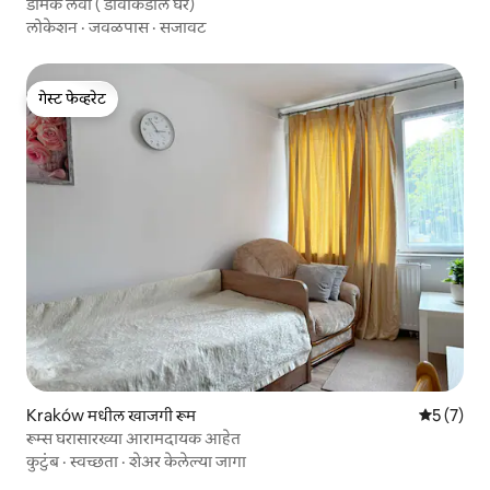
डोमेक लेवी ( डावीकडील घर)
लोकेशन
·
जवळपास
·
सजावट
गेस्ट फेव्हरेट
गेस्ट फेव्हरेट
Kraków मधील खाजगी रूम
5 पैकी 5 सरा
5 (7)
रूम्स घरासारख्या आरामदायक आहेत
कुटुंब
·
स्वच्छता
·
शेअर केलेल्या जागा