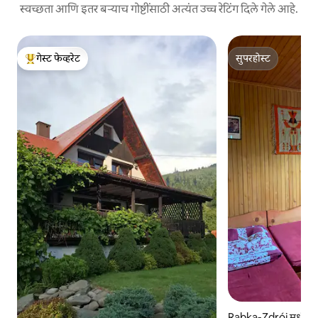
स्वच्छता आणि इतर बऱ्याच गोष्टींसाठी अत्यंत उच्च रेटिंग दिले गेले आहे.
गेस्ट फेव्हरेट
सुपरहोस्ट
टॉप गेस्ट फेव्हरेट
सुपरहोस्ट
Rabka-Zdrój मधील ग