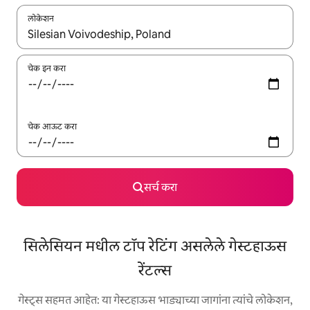
लोकेशन
जेव्हा परिणाम उपलब्ध असतील, तेव्हा वरच्या आणि खाली बाणांच्या किजसह नेव्हिगेट
चेक इन करा
चेक आऊट करा
सर्च करा
सिलेसियन मधील टॉप रेटिंग असलेले गेस्टहाऊस
रेंटल्स
गेस्ट्स सहमत आहेत: या गेस्टहाऊस भाड्याच्या जागांना त्यांचे लोकेशन,