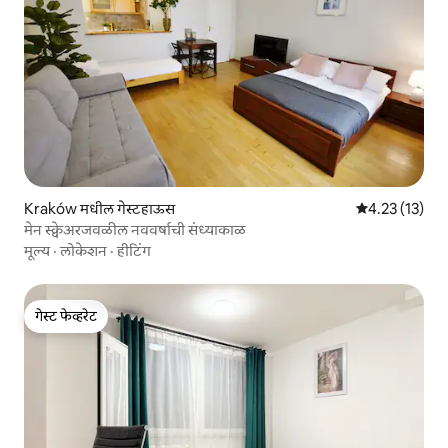
Kraków मधील गेस्टहाऊस
5 पैकी 4.23 सरासर
4.23 (13)
मेन स्क्वेअरजवळील नववर्षाची संध्याकाळ
मूल्य
·
लोकेशन
·
हीटिंग
गेस्ट फेव्हरेट
गेस्ट फेव्हरेट