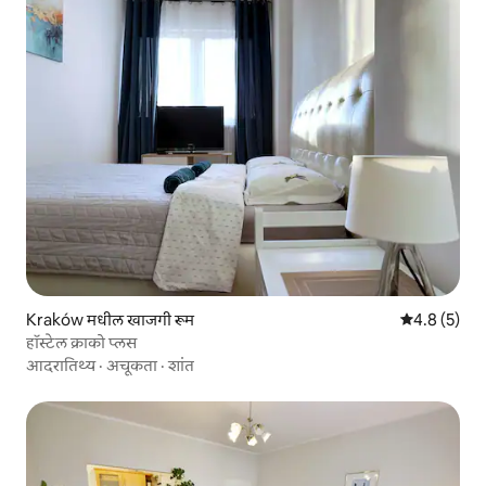
Kraków मधील खाजगी रूम
5 पैकी 4.8 सरास
4.8 (5)
हॉस्टेल क्राको प्लस
आदरातिथ्य
·
अचूकता
·
शांत