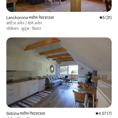
Lanckorona मधील गेस्टहाऊस
5 पैकी 5 सरास
5 (31)
कॉटेज अवेन / शॅले अवेन
लोकेशन
·
कुटुंब
·
किचन
Sidzina मधील गेस्टहाऊस
5 पैकी 4.57 सरास
4.57 (7)