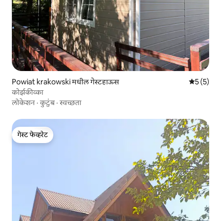
Powiat krakowski मधील गेस्टहाऊस
5 पैकी 5 सरा
5 (5)
कोर्झकीव्का
लोकेशन
·
कुटुंब
·
स्वच्छता
गेस्ट फेव्हरेट
गेस्ट फेव्हरेट