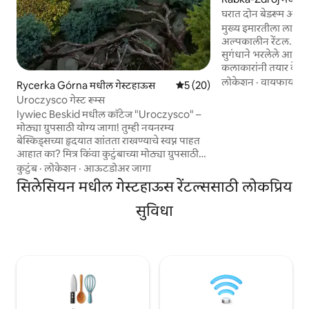
घरात दोन बेडरूम आहेत
मुख्य इमारतीला लागून
अल्पकालीन रेंटल. हिरव
सुगंधाने भरलेले आणि म
कलाकारांनी तयार केल
सुखद, शांत, सुरक्षित
लोकेशन
·
वायफाय
·
ब
Rycerka Górna मधील गेस्टहाऊस
5 पैकी 5 सरासरी रेटिंग, 20 रिव्ह्यूज
5 (20)
वातावरण आहे. विरंगुळ्
Uroczysco गेस्ट रूम्स
फुलांच्या सुगंधाने भरल
Iywiec Beskid मधील कॉटेज "Uroczysco" –
प्रोफेशनल खेळाचे मैद
मोठ्या ग्रुपसाठी योग्य जागा! तुम्ही नयनरम्य
मुलांसाठी खेळ असलेल्
बेस्किड्सच्या हृदयात शांतता राखण्याचे स्वप्न पाहत
कॉमन रूम. व्हॉलीबॉल 
आहात का? मित्र किंवा कुटुंबाच्या मोठ्या ग्रुपसाठी
प्रॉपर्टीच्या कुंपणाच्य
प्रशस्त कॉटेज शोधत आहात? अप्पर नाईटमध्ये
कुटुंब
·
लोकेशन
·
आऊटडोअर जागा
संपर्क, कधीकधी हरिण
असलेल्या 16 लोकांसाठी आमचे कॉटेज ही एक उत्तम
सिलेसियन मधील गेस्टहाऊस रेंटल्ससाठी लोकप्रिय
जागा आहे! आरामदायक बेडरूम्ससह इंटिरियर
फायरप्लेस असलेली एक मोठी लिव्हिंग रूम,
सुविधा
संध्याकाळच्या मेळाव्यासाठी आणि इंटिग्रेशनसाठी
योग्य. फायर पिट किंवा बार्बेक्यू क्षेत्रासह सुंदर गार्डन.
आसपासचा परिसर असंख्य सुंदर हायकिंग ट्रेल्स,
बाईकचे मार्ग ऑफर करतो.!