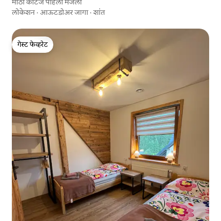
मोठी कॉटेज पहिला मजला
लोकेशन
·
आऊटडोअर जागा
·
शांत
गेस्ट फेव्हरेट
गेस्ट फेव्हरेट