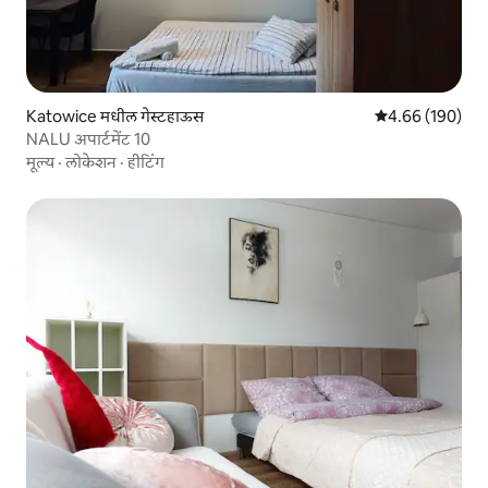
Katowice मधील गेस्टहाऊस
5 पैकी 4.66 सरासरी 
4.66 (190)
NALU अपार्टमेंट 10
मूल्य
·
लोकेशन
·
हीटिंग