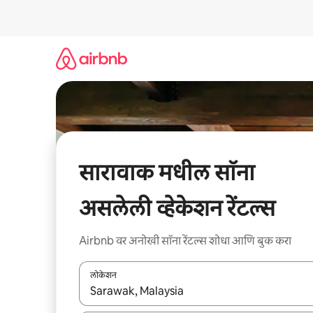
कंटेंटवर
जा
सारावाक मधील सॉना
असलेली व्हेकेशन रेंटल्स
Airbnb वर अनोखी सॉना रेंटल्स शोधा आणि बुक करा
लोकेशन
जेव्हा परिणाम उपलब्ध असतील, तेव्हा वरच्या आणि खाली बाणांच्य