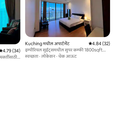
Kuching मधील अपार्टमेंट
5 पैकी 4.84 सरासरी रेटिंग, 3
4.84 (32)
इम्पीरियल सुईट्समधील सुपर कम्फी 1800sqft
5 पैकी 4.79 सरासरी रेटिंग, 34 रिव्ह्यूज
4.79 (34)
काँडो
स्वच्छता
·
लोकेशन
·
चेक आऊट
्यक्तींसाठी