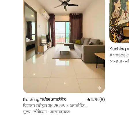
Kuching मध
Armadale
स्वच्छता
·
ल
Kuching मधील अपार्टमेंट
5 पैकी 4.75 सरासरी रेटिंग, 8
4.75 (8)
प्रिन्स्टन स्वीट्स 3R 2B 5Pax अपार्टमेंट
एअरपोर्टजवळ
मूल्य
·
लोकेशन
·
आरामदायक