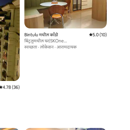
Bintulu मधील काँडो
5 पैकी 5.0 सरासरी रेटिंग, 1
5.0 (10)
बिंटुलूमधील घर|SKOne
|3R3B|6+2pax|TheLookoutLoft
स्वच्छता
·
लोकेशन
·
आरामदायक
5 पैकी 4.78 सरासरी रेटिंग, 36 रिव्ह्यूज
4.78 (36)