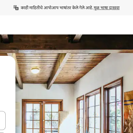
काही माहितीचे आपोआप भाषांतर केले गेले आहे. 
मूळ भाषा दाखवा
ा किजसह नेव्हिगेट करा किंवा स्पर्शाने स्वाइप जेश्चर्स वापरून एक्सप्लोर करा.