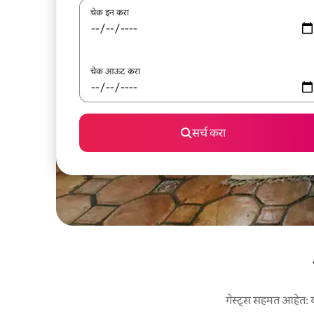
चेक इन करा
चेक आऊट करा
सर्च करा
गेस्ट्स सहमत आहेत: या 