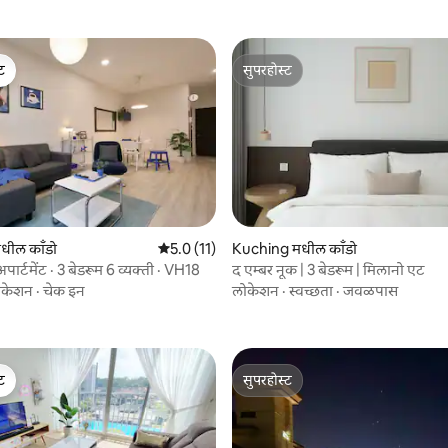
ेट
सुपरहोस्ट
ेट
सुपरहोस्ट
धील काँडो
5 पैकी 5.0 सरासरी रेटिंग, 11 रिव्ह्यूज
5.0 (11)
Kuching मधील काँडो
स अपार्टमेंट · 3 बेडरूम 6 व्यक्ती · VH18
द एम्बर नूक | 3 बेडरूम | मिलानो एट
 रिव्ह्यूज
ोकेशन
·
चेक इन
लोकेशन
·
स्वच्छता
·
जवळपास
ेट
सुपरहोस्ट
ेट
सुपरहोस्ट