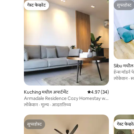
गेस्ट फेव्हरेट
सुपरहोस्ट
गेस्ट फेव्हरेट
सुपरहोस्ट
Sibu मधील अ
हॅन्स मॉडर्न 
लोकेशन
·
स्
Kuching मधील अपार्टमेंट
5 पैकी 4.97 सरासरी रेटिंग, 34
4.97 (34)
Armadale Residence Cozy Homestay w/
Pool@Galacity
लोकेशन
·
मूल्य
·
आदरातिथ्य
सुपरहोस्ट
गेस्ट फेव्हर
सुपरहोस्ट
गेस्ट फेव्हर