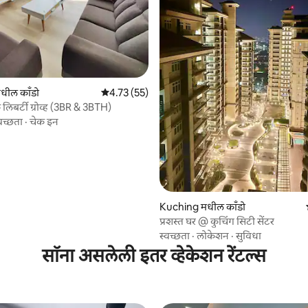
4 रिव्ह्यूज
धील काँडो
5 पैकी 4.73 सरासरी रेटिंग, 55 रिव्ह्यूज
4.73 (55)
िबर्टी ग्रोव्ह (3BR & 3BTH)
वच्छता
·
चेक इन
Kuching मधील काँडो
प्रशस्त घर @ कुचिंग सिटी सेंटर
स्वच्छता
·
लोकेशन
·
सुविधा
सॉना असलेली इतर व्हेकेशन रेंटल्स