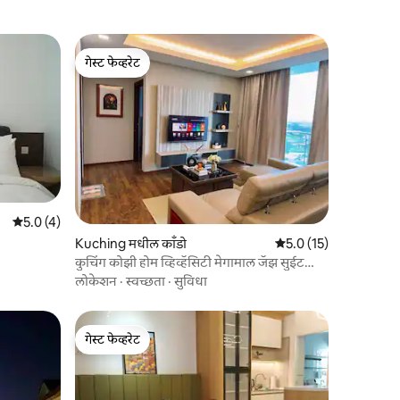
गेस्ट फेव्हरेट
गेस्ट फेव्हरेट
5 पैकी 5.0 सरासरी रेटिंग, 4 रिव्ह्यूज
5.0 (4)
Kuching मधील काँडो
5 पैकी 5.0 सरासरी रेटिंग, 1
5.0 (15)
कुचिंग कोझी होम व्हिव्हॅसिटी मेगामाल जॅझ सुईट
2BR
लोकेशन
·
स्वच्छता
·
सुविधा
गेस्ट फेव्हरेट
गेस्ट फेव्हरेट