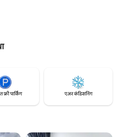
रिट्रीट ऑफर करतो. सुविधा तुमच्या बोटाच्या टोकावर
्पू, टिशू,
आहे कारण आमचा काँडो आयकॉनिक कुचिंग
विधा. 8.
वॉटरफ्रंट,दारुल हाना ब्रिज आणि बोर्निओ कल्चर
 प्रत्येक
म्युझियमसह शहरातील काही सर्वात लोकप्रिय
आकर्षणांपासून फक्त एका दगडाच्या अंतरावर आहे.
धा
फ्री पार्किंग
एअर कंडिशनिंग