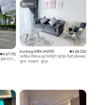
सुपरहोस्ट
सुपरहोस्ट
Kuching मधील अपार्टमेंट
5 पैकी 4.65 सरासरी रेटिंग, 2
4.65 (20)
5 पैकी 4.67 सरासरी रेटिंग, 15 रिव्ह्यूज
4.67 (15)
आर्मॅडेल रेसिडन्स @ गॅलॅसिटी 3R2B टीव्ही बॉक्ससह
5 2BR KPJ
मूल्य
·
स्वच्छता
·
कुटुंब