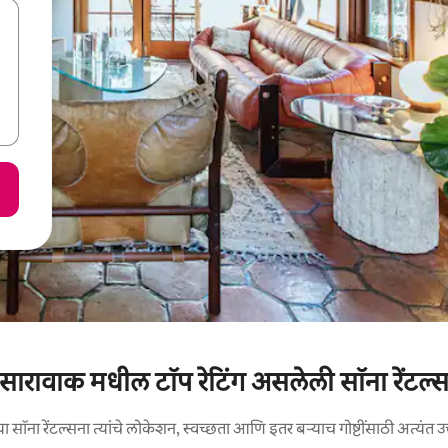
सारावाक मधील टॉप रेटिंग असलेली सॉना रेंटल्
सॉना रेंटल्सना त्यांचे लोकेशन, स्वच्छता आणि इतर बऱ्याच गोष्टींसाठी अत्यंत उच्