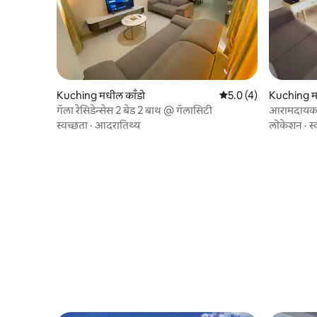
Kuching मधील काँडो
5 पैकी 5.0 सरासरी रेटिंग, 
5.0 (4)
Kuching म
गॅला रेसिडेन्सेस 2 बेड 2 बाथ @ गॅलासिटी
आरामदायक ल
स्वच्छता
·
आदरातिथ्य
लोकेशन
·
स्