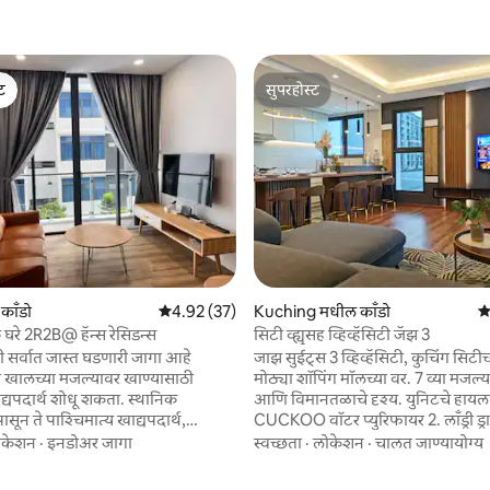
ेट
सुपरहोस्ट
ेट
सुपरहोस्ट
काँडो
5 पैकी 4.92 सरासरी रेटिंग, 37 रिव्ह्यूज
4.92 (37)
Kuching मधील काँडो
5 
रे 2R2B@ हॅन्स रेसिडन्स
सिटी व्ह्यूसह व्हिव्हॅसिटी जॅझ 3
 सर्वात जास्त घडणारी जागा आहे
जाझ सुईट्स 3 व्हिव्हॅसिटी, कुचिंग सिटीच्
ुम्ही खालच्या मजल्यावर खाण्यासाठी
मोठ्या शॉपिंग मॉलच्या वर. 7 व्या मजल
्यपदार्थ शोधू शकता. स्थानिक
आणि विमानतळाचे दृश्य. युनिटचे हायलाइट. 1.
पासून ते पाश्चिमात्य खाद्यपदार्थ,
CUCKOO वॉटर प्युरिफायर 2. लाँड्री ड्र
्यपदार्थ किंवा जपानी पाककृती,
आरामदायक बिछाना, स्प्रिंग ड्युवेट्ससह गाद्या 4.
ोकेशन
·
इनडोअर जागा
स्वच्छता
·
लोकेशन
·
चालत जाण्यायोग्य
सर्व येथे मिळेल. तुम्हाला आनंद देण्यासाठी
EvPad3 सह 55" स्मार्ट टीव्ही 5. हूड, हॉ
न बरेच इव्हेंट्स. येथे ग्रॅबसारखे वाहतूक
राईसकुकरसह सुसज्ज स्वयंपाकघर कुकर आणि