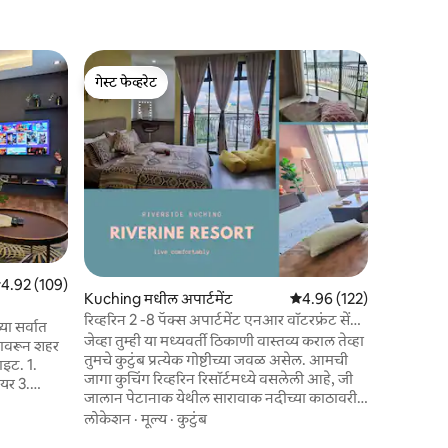
Kuching म
गेस्ट फेव्हरेट
सुपरहोस्ट
VivaCity
गेस्ट फेव्हरेट
सुपरहोस्ट
Jazz 1
व्हिव्हॅसि
伊甸园 ~爱
(<<<)▽ =b ようこそ एडेन 🏩 🏨जॅझ 1 ✈
एअरपोर्ट व्ह
मॉलच्या शीर
लोकेशन
·
म
गोष्टीच्या 
किमी), सिटी 
किमी), स्प्
किमी), बोर
पैकी 4.92 सरासरी रेटिंग, 109 रिव्ह्यूज
4.92 (109)
लॉबीच्या अ
Kuching मधील अपार्टमेंट
5 पैकी 4.96 सरासरी रेटिंग, 12
4.96 (122)
निश्चितपणे 
रिव्हरिन 2 -8 पॅक्स अपार्टमेंट एनआर वॉटरफ्रंट सेंटर
जाऊ शकते
या सर्वात
kch
जेव्हा तुम्ही या मध्यवर्ती ठिकाणी वास्तव्य कराल तेव्हा
्यावरून शहर
तुमचे कुटुंब प्रत्येक गोष्टीच्या जवळ असेल. आमची
जागा कुचिंग रिव्हरिन रिसॉर्टमध्ये वसलेली आहे, जी
ायर 3.
जालान पेटानाक येथील सारावाक नदीच्या काठावरील
स्वतःचे निसर्गरम्य वॉटरफ्रंट एस्प्लेनेड प्रदान करते.
लोकेशन
·
मूल्य
·
कुटुंब
ब,
आमचा काँडो तुमच्या भेटीसाठी एक आरामदायक