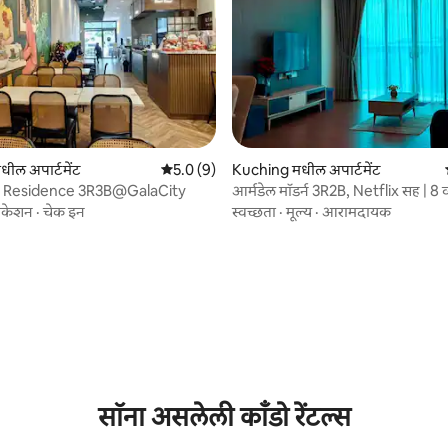
ील अपार्टमेंट
5 पैकी 5.0 सरासरी रेटिंग, 9 रिव्ह्यूज
5.0 (9)
Kuching मधील अपार्टमेंट
 Residence 3R3B@GalaCity
आर्मडेल मॉडर्न 3R2B, Netflix सह | 8 व
@YPM52
ोकेशन
·
चेक इन
स्वच्छता
·
मूल्य
·
आरामदायक
 रिव्ह्यूज
सॉना असलेली काँडो रेंटल्स