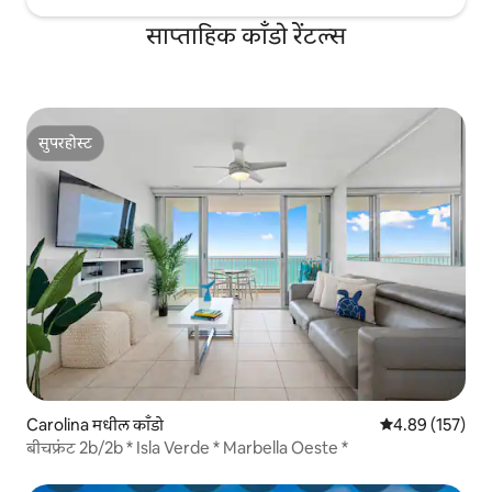
साप्ताहिक काँडो रेंटल्स
सुपरहोस्ट
सुपरहोस्ट
Carolina मधील काँडो
5 पैकी 4.89 सरासरी 
4.89 (157)
बीचफ्रंट 2b/2b * Isla Verde * Marbella Oeste *