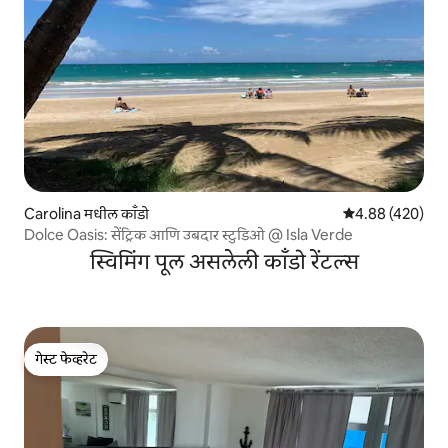
Carolina मधील काँडो
5 पैकी 4.88 सरासरी 
4.88 (420)
Dolce Oasis: सेंट्रिक आणि उबदार स्टुडिओ @ Isla Verde
स्विमिंग पूल असलेली काँडो रेंटल्स
गेस्ट फेव्हरेट
गेस्ट फेव्हरेट