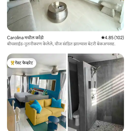
Carolina मधील काँडो
5 पैकी 4.85 सरासरी 
4.85 (102)
बीचसाईड-नूतनीकरण केलेले, वीज खंडित झाल्यास बॅटरी बॅकअपसह.
गेस्ट फेव्हरेट
टॉप गेस्ट फेव्हरेट