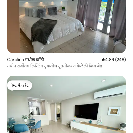
Carolina मधील काँडो
5 पैकी 4.89 सरासरी 
4.89 (248)
नवीन सर्वोत्तम लिस्टिंग नुकतीच नूतनीकरण केलेली किंग बेड
गेस्ट फेव्हरेट
गेस्ट फेव्हरेट