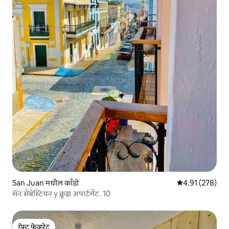
San Juan मधील काँडो
5 पैकी 4.91 सरासरी 
4.91 (278)
सॅन सेबॅस्टियन y क्रूझ अपार्टमेंट. 10
गेस्ट फेव्हरेट