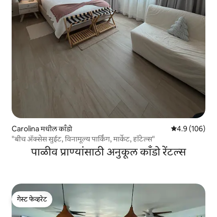
Carolina मधील काँडो
5 पैकी 4.9 सरासरी
4.9 (106)
"बीच ॲक्सेस सुईट, विनामूल्य पार्किंग, मार्केट, हॉटेल्स"
पाळीव प्राण्यांसाठी अनुकूल काँडो रेंटल्स
गेस्ट फेव्हरेट
गेस्ट फेव्हरेट