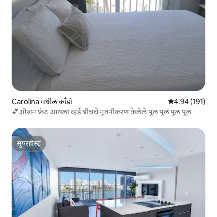
Carolina मधील काँडो
5 पैकी 4.94 सरासरी
4.94 (191)
💕ओशन फ्रंट आयला व्हर्डे बीचचे नूतनीकरण केलेले पूल पूल पूल पूल
सुपरहोस्ट
सुपरहोस्ट