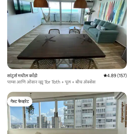
सांटुर्स मधील काँडो
5 पैकी 4.89 सरासरी 
4.89 (157)
पाम्स आणि ओशन व्ह्यू 1br 1bth + पूल + बीच ॲक्सेस
गेस्ट फेव्हरेट
गेस्ट फेव्हरेट