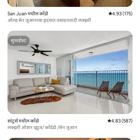
San Juan मधील काँडो
5 पैकी 4.93 सरासरी
4.93 (175)
ओल्ड सॅन जुआनच्या हृदयात वसाहतवादी लक्झरी
सुपरहोस्ट
सुपरहोस्ट
सांटुर्स मधील काँडो
5 पैकी 4.83 सरासरी 
4.83 (587)
लक्झरी ओशन व्ह्यूज/ काँडॅडो /सॅन जुआन