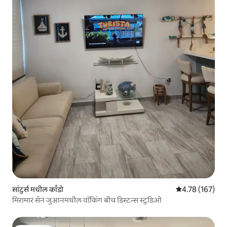
सांटुर्स मधील काँडो
5 पैकी 4.78 सरासरी
4.78 (167)
मिरामार सॅन जुआनमधील वॉकिंग बीच डिस्टन्स स्टुडिओ