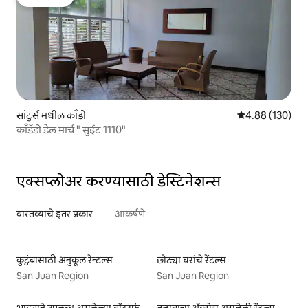
गेस्ट फेव्हरेट
सांटुर्स मधील काँडो
5 पैकी 4.88 सरासरी 
4.88 (130)
काँडॅडो डेल मार्च " सुईट 1110"
एक्सप्लोअर करण्यासाठी डेस्टिनेशन्स
वास्तव्याचे इतर प्रकार
आकर्षणे
कुटुंबासाठी अनुकूल रेन्टल्स
छोट्या घरांचे रेंटल्स
San Juan Region
San Juan Region
भाड्याने उपलब्ध असलेल्या वॉटरफ्रंट लिस्टिंग्ज
तलावाचा ॲक्सेस असलेली रेंटल्स