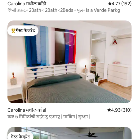
Carolina मधील काँडो
5 पैकी 4.77 सरासरी
4.77 (192)
🌴बीचफ्रंट<2Bath< 2Bath<2Beds <पूल<Isla Verde Parkg
गेस्ट फेव्हरेट
टॉप गेस्ट फेव्हरेट
Carolina मधील काँडो
5 पैकी 4.93 सरासरी 
4.93 (310)
व्वा! 6 मिनिटांची राईड टू एअरप्ट | पार्किंग | सुरक्षा |
गेस्ट फेव्हरेट