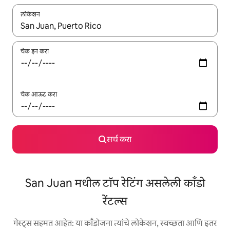
लोकेशन
जेव्हा परिणाम उपलब्ध असतील, तेव्हा वरच्या आणि खाली बाणांच्या किजसह नेव्हिगेट
चेक इन करा
चेक आऊट करा
सर्च करा
San Juan मधील टॉप रेटिंग असलेली काँडो
रेंटल्स
गेस्ट्स सहमत आहेत: या काँडोजना त्यांचे लोकेशन, स्वच्छता आणि इतर