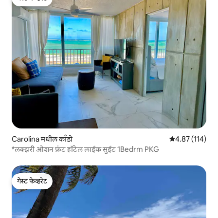
गेस्ट फेव्हरेट
Carolina मधील काँडो
5 पैकी 4.87 सरासरी
4.87 (114)
*लक्झरी ओशन फ्रंट हॉटेल लाईक सुईट 1Bedrm PKG
गेस्ट फेव्हरेट
गेस्ट फेव्हरेट