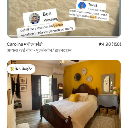
Carolina मधील काँडो
5 पैकी 4.98 सरासरी 
4.98 (158)
आयला व्हर्डे बीच - पूल/नवीन/ डाउनटाउन
गेस्ट फेव्हरेट
टॉप गेस्ट फेव्हरेट