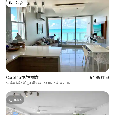
गेस्ट फेव्हरेट
गेस्ट फेव्हरेट
Carolina मधील काँडो
5 पैकी 4.99 सरासरी
4.99 (115)
प्रत्येक खिडकीतून बीचच्या दृश्यांसह बीच समोर.
सुपरहोस्ट
सुपरहोस्ट