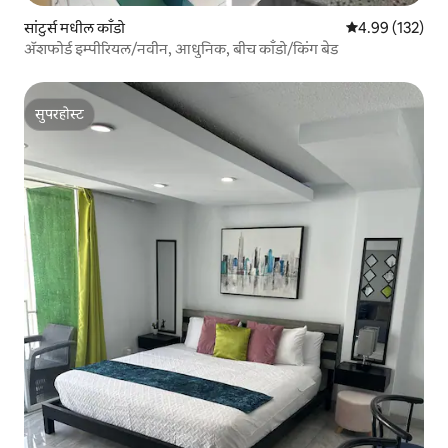
सांटुर्स मधील काँडो
5 पैकी 4.99 सरासरी 
4.99 (132)
ॲशफोर्ड इम्पीरियल/नवीन, आधुनिक, बीच काँडो/किंग बेड
सुपरहोस्ट
सुपरहोस्ट