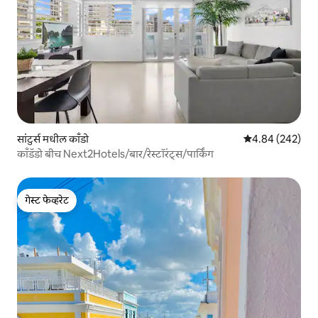
सांटुर्स मधील काँडो
5 पैकी 4.84 सरासरी 
4.84 (242)
काँडॅडो बीच Next2Hotels/बार/रेस्टॉरंट्स/पार्किंग
गेस्ट फेव्हरेट
गेस्ट फेव्हरेट