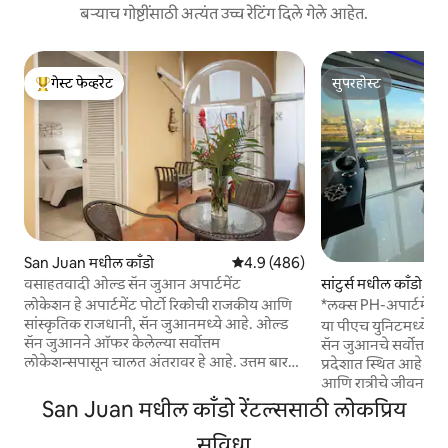
बऱ्याच गोष्टींसाठी अत्यंत उच्च रेटिंग दिले गेले आहेत.
गेस्ट फेव्हरेट
सुपरहोस्ट
टॉप गेस्ट फेव्हरेट
सुपरहोस्ट
San Juan मधील काँडो
5 पैकी 4.9 सरासरी रेटिंग, 486 रिव्ह्यूज
4.9 (486)
वसाहतवादी ओल्ड सॅन जुआन अपार्टमेंट
सांटुर्स मधील काँडो
लोकेशन हे अपार्टमेंट पोर्टो रिकोची राजकीय आणि
*लक्स PH-अपार्टमेंट* 
सांस्कृतिक राजधानी, सॅन जुआनमध्ये आहे. ओल्ड
फाय, W/D 24/7 चेक
या पीएच युनिटमध्ये त्या
सॅन जुआनने ऑफर केलेल्या सर्वोत्तम
सॅन जुआनचे सर्वोत्तम दृ
लोकेशन्सपासून चालत अंतरावर हे आहे. उत्तम बार
प्रदेशात स्थित आहे आणि 
आणि रेस्टॉरंट्स, हॉटेल्स, कॅसिनो, सॅन क्रिटोबल
आणि रात्रीचे जीवन फक
किल्ला, पासेओ ला प्रिन्सेसा , प्लाझा आणि क्रूझ
बीच फक्त 10 मिनिटांच
San Juan मधील काँडो रेंटल्ससाठी लोकप्रिय
टर्मिनल फक्त पायऱ्या दूर आहेत. त्याच्या
(SJU) सॅन जुआन आंतररा
सराऊंडिंग्जमध्ये फार्मसीज, वाहतूक सेवा, पोस्ट
सुविधा
सुमारे 7 -10 मिनिटांच्य