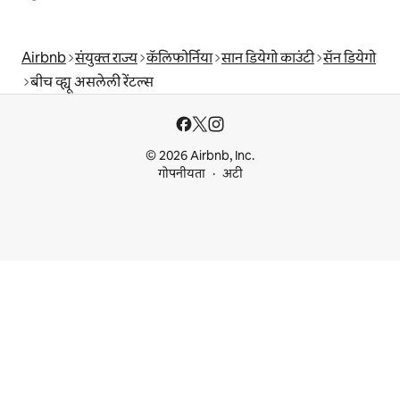
Airbnb
संयुक्त राज्य
कॅलिफोर्निया
सान डियेगो काउंटी
सॅन डियेगो
बीच व्ह्यू असलेली रेंटल्स
© 2026 Airbnb, Inc.
गोपनीयता
अटी