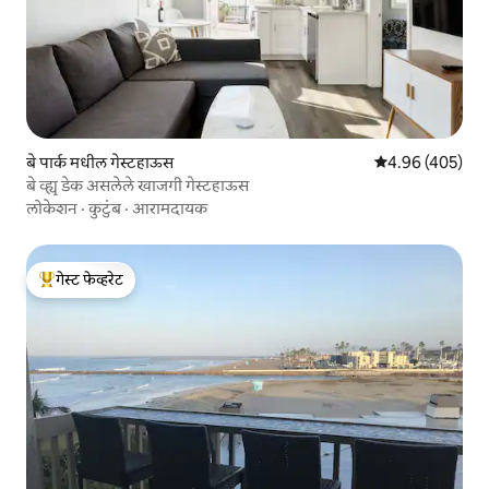
बे पार्क मधील गेस्टहाऊस
5 पैकी 4.96 सरासरी 
4.96 (405)
बे व्ह्यू डेक असलेले खाजगी गेस्टहाऊस
लोकेशन
·
कुटुंब
·
आरामदायक
गेस्ट फेव्हरेट
टॉप गेस्ट फेव्हरेट