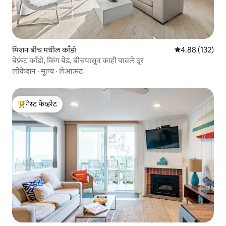
मिशन बीच मधील काँडो
5 पैकी 4.88 सरासरी 
4.88 (132)
बेफ्रंट काँडो, किंग बेड, बीचपासून काही पावले दूर
लोकेशन
·
मूल्य
·
लेआऊट
गेस्ट फेव्हरेट
टॉप गेस्ट फेव्हरेट