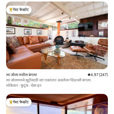
गेस्ट फेव्हरेट
टॉप गेस्ट फेव्हरेट
ला जोला मधील बंगला
5 पैकी 4.97 सरासरी 
4.97 (247)
ला जोलामध्ये सुट्टीसाठी जा! एकांतात असलेला विंडनसी बंगला.
लोकेशन
·
कुटुंब
·
चेक इन
गेस्ट फेव्हरेट
टॉप गेस्ट फेव्हरेट