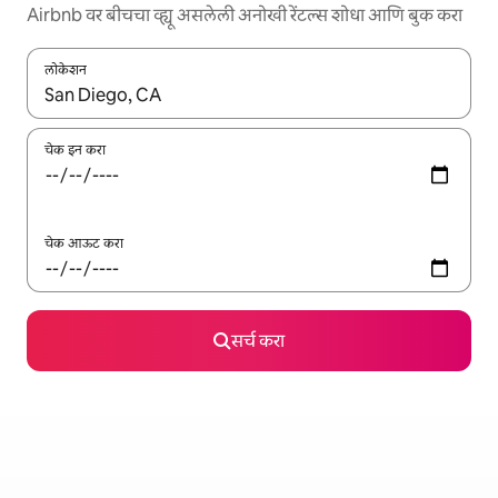
Airbnb वर बीचचा व्ह्यू असलेली अनोखी रेंटल्स शोधा आणि बुक करा
लोकेशन
जेव्हा परिणाम उपलब्ध असतील, तेव्हा वरच्या आणि खाली बाणांच्या किजसह नेव्हिगेट
चेक इन करा
चेक आऊट करा
सर्च करा