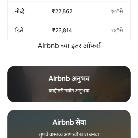
नोव्हें
₹22,862
१७°से
डिसें
₹23,814
१४°से
Airbnb च्या इतर ऑफर्स
Airbnb अनुभव
काहीतरी नवीन अनुभवा
Airbnb सेवा
तुमचे वास्तव्य आणखी खास बनवा