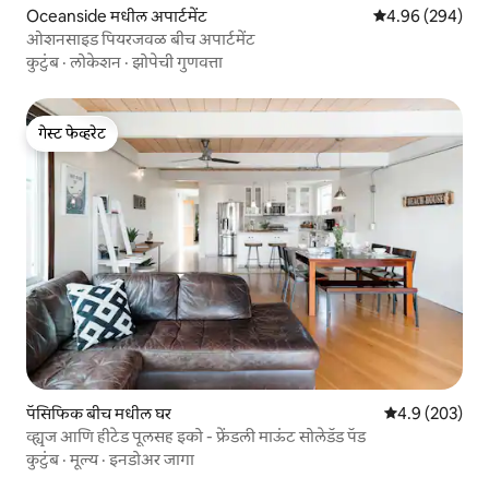
Oceanside मधील अपार्टमेंट
5 पैकी 4.96 सरासरी 
4.96 (294)
ओशनसाइड पियरजवळ बीच अपार्टमेंट
कुटुंब
·
लोकेशन
·
झोपेची गुणवत्ता
गेस्ट फेव्हरेट
गेस्ट फेव्हरेट
पॅसिफिक बीच मधील घर
5 पैकी 4.9 सरासरी 
4.9 (203)
व्ह्यूज आणि हीटेड पूलसह इको - फ्रेंडली माऊंट सोलेडॅड पॅड
कुटुंब
·
मूल्य
·
इनडोअर जागा