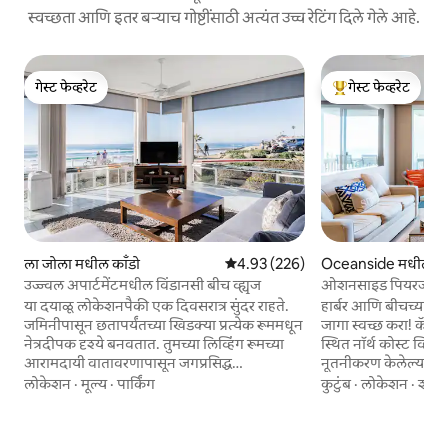
स्वच्छता आणि इतर बऱ्याच गोष्टींसाठी अत्यंत उच्च रेटिंग दिले गेले आहे.
गेस्ट फेव्हरेट
गेस्ट फेव्हरेट
गेस्ट फेव्हरेट
टॉप गेस्ट फेव्हरेट
ला जोला मधील काँडो
5 पैकी 4.93 सरासरी रेटिंग, 226 रिव्ह्यूज
4.93 (226)
Oceanside मधील अपार
उज्ज्वल अपार्टमेंटमधील विंडानसी बीच व्ह्यूज
ओशनसाइड पियरजवळ बी
या दयाळू लोकेशनपैकी एक दिवसरात्र सुंदर राहते.
हार्बर आणि बीचच्या पॅ
जमिनीपासून छतापर्यंतच्या खिडक्या प्रत्येक रूममधून
जागा स्वच्छ करा! कॅलि
नेत्रदीपक दृश्ये बनवतात. तुमच्या लिव्हिंग रूमच्या
स्थित नॉर्थ कोस्ट व्हिले
आरामदायी वातावरणापासून जगप्रसिद्ध
नूतनीकरण केलेल्या बीचच्
विंडानसीमधील सर्फर्स पाहण्याचा किंवा बीचवर
बाथरूम, स्लीप्स 4, पूर
लोकेशन
·
मूल्य
·
पार्किंग
कुटुंब
·
लोकेशन
·
शांत
जाण्याचा आनंद घ्या. कॅलिफोर्निया बीच सर्वोत्तम
आणि ओशन व्ह्यू बाल्कन
आहे, हा आधुनिक 2 बेडरूमचा काँडो तुम्हाला तुम्ही
रिसॉर्ट जीवनशैली ऑफर 
कल्पना करू शकता असे सर्वात उत्कृष्ट दृश्ये ऑफर
व्हिलेजमधील सुविधांमध्