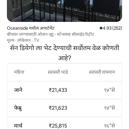
Oceanside मधील अपार्टमेंट
5 पैकी 4.93 सरासरी 
4.93 (252)
बीचवर जाण्यासाठी ओशन व्ह्यू - स्टेप्ससह सीसाईड रिट्रीट
मूल्य
·
लोकेशन
·
TV
सॅन डियेगो ला भेट देण्याची सर्वोत्तम वेळ कोणती
आहे?
महिना
सरासरी भाडे
सरासरी तापमान
जाने
₹21,433
१५°से
फेब्रु
₹21,623
१५°से
मार्च
₹25,815
१६°से