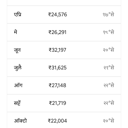
एप्रि
₹24,576
१७°से
मे
₹26,291
१८°से
जून
₹32,197
२०°से
जुलै
₹31,625
२१°से
ऑग
₹27,148
२२°से
सप्टें
₹21,719
२२°से
ऑक्टो
₹22,004
२०°से