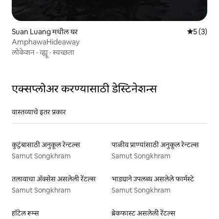
Suan Luang मधील घर
5 पैकी 5 सरा
5 (3)
AmphawaHideaway
लोकेशन
·
व्ह्यू
·
स्वच्छता
एक्सप्लोअर करण्यासाठी डेस्टिनेशन्स
वास्तव्याचे इतर प्रकार
कुटुंबासाठी अनुकूल रेन्टल्स
पाळीव प्राण्यांसाठी अनुकूल रेन्टल्स
Samut Songkhram
Samut Songkhram
तलावाचा ॲक्सेस असलेली रेंटल्स
भाड्याने उपलब्ध असलेले फार्मस्टे
Samut Songkhram
Samut Songkhram
हॉटेल रूम्स
ब्रेकफास्ट असलेली रेंटल्स