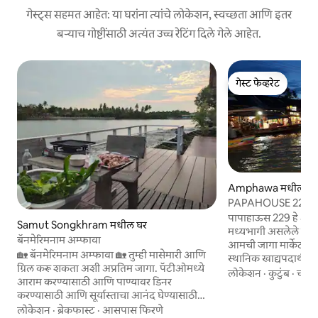
गेस्ट्स सहमत आहेत: या घरांना त्यांचे लोकेशन, स्वच्छता आणि इतर
बऱ्याच गोष्टींसाठी अत्यंत उच्च रेटिंग दिले गेले आहेत.
गेस्ट फेव्हरेट
गेस्ट फेव्हरेट
Amphawa मधील घर
PAPAHOUSE 229 सें
मार्केट
पापाहाऊस 229 हे अम्फा
Samut Songkhram मधील घर
मध्यभागी असलेले एक 
बॅनमेरिमनाम अम्फावा
आमची जागा मार्केटच्या
🏡 बॅनमेरिमनाम अम्फावा 🏡 तुम्ही मासेमारी आणि
स्थानिक खाद्यपदार्थ/
ग्रिल करू शकता अशी अप्रतिम जागा. पॅटीओमध्ये
फ्लोटिंग मार्केटमध्ये
लोकेशन
·
कुटुंब
·
चालत
आराम करण्यासाठी आणि पाण्यावर डिनर
अम्फावा कालवा आमच्या
करण्यासाठी आणि सूर्यास्ताचा आनंद घेण्यासाठी
म्हणून, शांततापूर्ण द
योग्य जागा. अतिशय शांत आणि शांत लोकेशन. थाई
लोकेशन
·
ब्रेकफास्ट
·
आसपास फिरणे
वातावरण आमच्या गेस्ट्