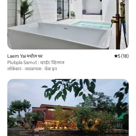
Laem Yai मधील घर
5 पैकी 5 सरासर
5 (18)
Plubpla Samut : व्हाईट व्हिलाज
लोकेशन
·
जवळपास
·
चेक इन