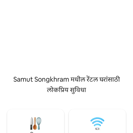
राईस सूप, डुक्कर किंवा कोळंबीच्या पर्यायांसह
जाते. บ้านพัก2ชั้น ใจกลางตลาดน้ำอัมพวา
ब्रेकफास्ट समाविष्ट आहे. कॉफी, ओव्हल्टाईन किंवा
สะดวก สบาย มีที่จ
पॅटोंगो. प्रश्नांसाठी किंवा फोटोंची आवश्यकता
असल्यास, कृपया लाईन आयडीशी संपर्क साधा -
@399nngfi तुम्ही प्रति घर 1 -2 लोक, प्रति व्यक्ती
300 बाथ अतिरिक्त शुल्क जोडू शकता. चेक इन
दुपारी 2 - चेक आऊट दुपार
Samut Songkhram मधील रेंटल घरांसाठी
लोकप्रिय सुविधा