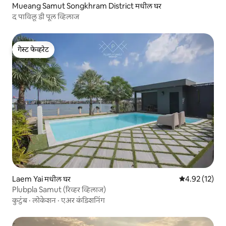
Mueang Samut Songkhram District मधील घर
द पाविलू डी पूल व्हिलाज
गेस्ट फेव्हरेट
गेस्ट फेव्हरेट
Laem Yai मधील घर
5 पैकी 4.92 सरासर
4.92 (12)
Plubpla Samut (रिव्हर व्हिलाज)
कुटुंब
·
लोकेशन
·
एअर कंडिशनिंग