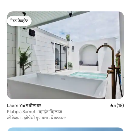
गेस्ट फेव्हरेट
गेस्ट फेव्हरेट
Laem Yai मधील घर
5 पैकी 5 सरासर
5 (18)
Plubpla Samut : व्हाईट व्हिलाज
लोकेशन
·
झोपेची गुणवत्ता
·
ब्रेकफास्ट