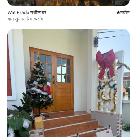
Wat Pradu मधील घर
नवीन राहण्
नवीन
बान सुआन रिम ख्लॉंग