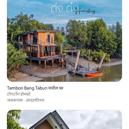
Tambon Bang Tabun मधील घर
टोंगटॉंग होमस्टे
जवळपास
·
आदरातिथ्य