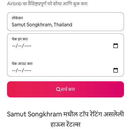
Airbnb वर वैशिष्ट्यपूर्ण घरे शोधा आणि बुक करा
लोकेशन
जेव्हा परिणाम उपलब्ध असतील, तेव्हा वरच्या आणि खाली बाणांच्या किजसह नेव्हिगेट
चेक इन करा
चेक आऊट करा
सर्च करा
Samut Songkhram मधील टॉप रेटिंग असलेली
हाऊस रेंटल्स