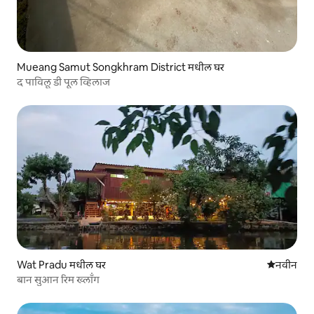
Mueang Samut Songkhram District मधील घर
द पाविलू डी पूल व्हिलाज
Wat Pradu मधील घर
नवीन राहण्
नवीन
बान सुआन रिम ख्लॉंग