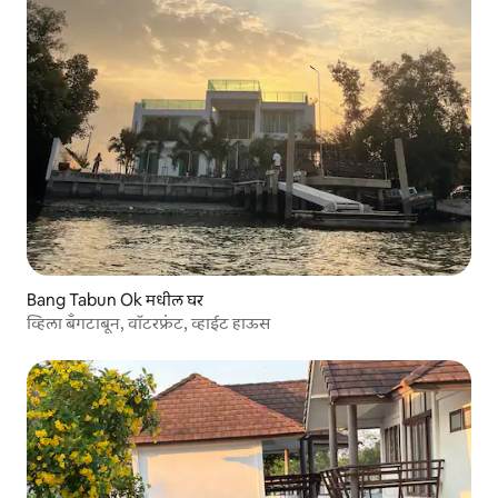
Bang Tabun Ok मधील घर
व्हिला बँगटाबून, वॉटरफ्रंट, व्हाईट हाऊस