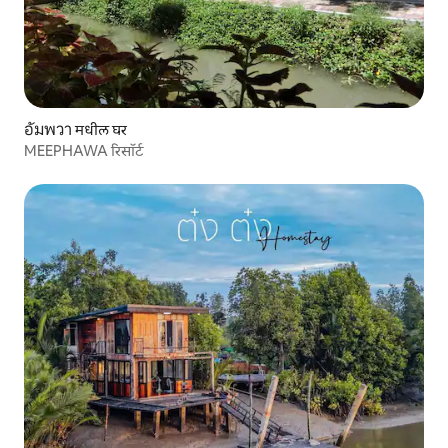
อัมพวา मधील घर
MEEPHAWA रिसॉर्ट