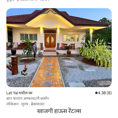
Lat Yai मधील घर
5 पैकी 4.38 सरास
4.38 (8)
बान फारांग अम्फावा/मे क्लॉंग
लोकेशन
·
मूल्य
·
ब्रेकफास्ट
खाजगी हाऊस रेंटल्स