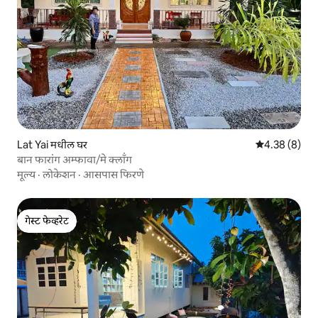
Lat Yai मधील घर
5 पैकी 4.38 सरास
4.38 (8)
बान फारांग अम्फावा/मे क्लॉंग
मूल्य
·
लोकेशन
·
आसपास फिरणे
गेस्ट फेव्हरेट
गेस्ट फेव्हरेट