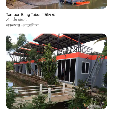
Tambon Bang Tabun मधील घर
टोंगटॉंग होमस्टे
जवळपास
·
आदरातिथ्य