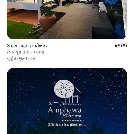
Suan Luang मधील घर
5 पैकी 5 सरा
5 (8)
लॅम्प यू हाऊस अम्फावा
कुटुंब
·
मूल्य
·
TV