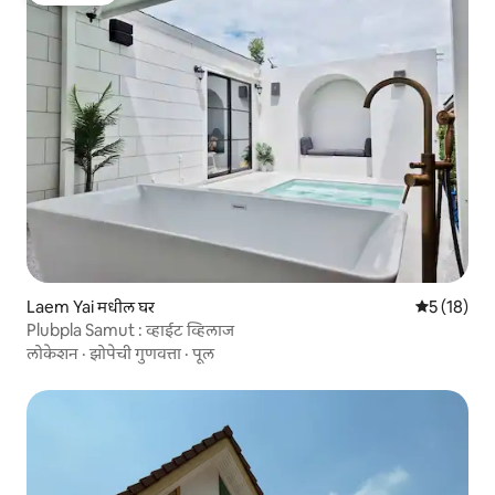
Laem Yai मधील घर
5 पैकी 5 सरासर
5 (18)
Plubpla Samut : व्हाईट व्हिलाज
लोकेशन
·
झोपेची गुणवत्ता
·
पूल