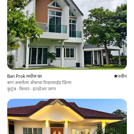
Ban Prok मधील घर
नवीन राहण्
नवीन
बाग असलेला अँफावा रिव्हरसाईड व्हिला
कुटुंब
·
किचन
·
इनडोअर जागा