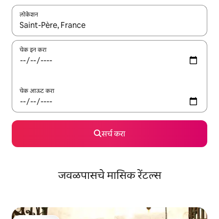
लोकेशन
जेव्हा परिणाम उपलब्ध असतील, तेव्हा वरच्या आणि खाली बाणांच्या किजसह नेव्हिगेट
चेक इन करा
चेक आऊट करा
सर्च करा
जवळपासचे मासिक रेंटल्स