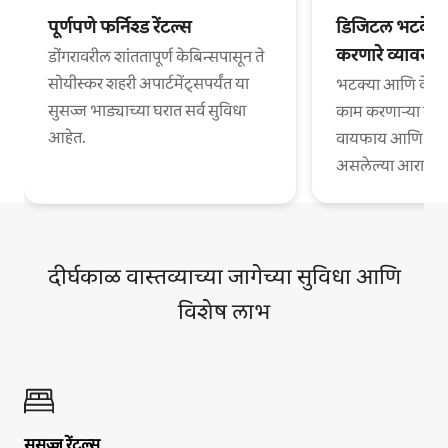
पूर्णपणे फर्निश्ड रेंटल्स
डिजिटल भटके आ
करणारे व्यावसा
डोंगरावरील शांततापूर्ण केबिन्सपासून ते
सोयीस्कर शहरी अपार्टमेंट्सपर्यंत या
भटक्या आणि वेगळ्
सुसज्ज भाड्याच्या घरात सर्व सुविधा
काम करणाऱ्या व्या
आहेत.
वायफाय आणि काम
असलेल्या आरामदायी
दीर्घकाळ वास्तव्याच्या जागेच्या सुविधा आणि
विशेष लाभ
सुसज्ज रेंटल्स