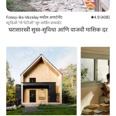
Foissy-lès-Vézelay मधील अपार्टमेंट
5 पैकी 4.9 सरासरी 
4.9 (408)
स्टुडिओ "ले पॅटीओ" सुर जार्डिन प्रायव्हेट
घरासारखी सुख-सुविधा आणि वाजवी मासिक दर