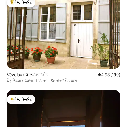
गेस्ट फेव्हरेट
टॉप गेस्ट फेव्हरेट
Vézelay मधील अपार्टमेंट
5 पैकी 4.93 सरासरी 
4.93 (190)
वेझलेच्या मध्यभागी "à mi - Sente" गेट करा
गेस्ट फेव्हरेट
टॉप गेस्ट फेव्हरेट