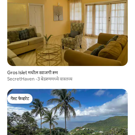
Gros Islet मधील खाजगी रूम
SecretHaven -3 बेडरूममध्ये वास्तव्य
गेस्ट फेव्हरेट
गेस्ट फेव्हरेट