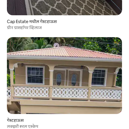
Cap Estate मधील गेस्टहाऊस
ग्रीन ग्रासहॉपर व्हिलाज
गेस्टहाऊस
लक्झरी रूरल एस्केप