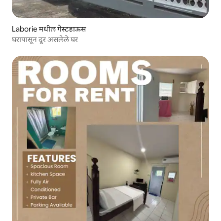
Laborie मधील गेस्टहाऊस
घरापासून दूर असलेले घर