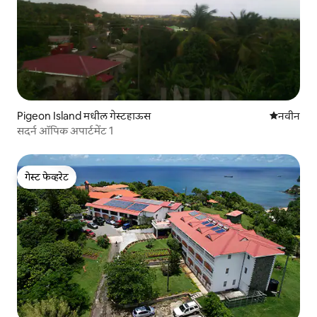
Pigeon Island मधील गेस्टहाऊस
नवीन राहण्
नवीन
सदर्न ऑपिक अपार्टमेंट 1
गेस्ट फेव्हरेट
गेस्ट फेव्हरेट