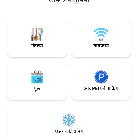
किमी) पूर्णपणे सुसज्ज स्वयंपाकघर (ओव्हनसह) हॉट
बास्क करू शकतात. गेट, कॅमेरे, सुरक्षा कार्यक्रमासह
शॉवर हाय स्पीड इंटरनेट खिडकीचे स्क्रीन्स आणि
सुरक्षिततेची हमी. तुमचे रिट्रीटची वाट पाहत आहे.
सुरक्षा बार स्क्रीनसह सुरक्ष
फॅन वॉशिंग मशीन, वॉशिंग लाइन. ए
महिन्यांसाठी सवलती.
किचन
वायफाय
पूल
आवारात फ्री पार्किंग
एअर कंडिशनिंग