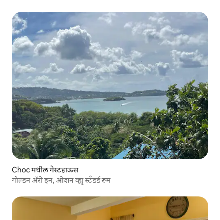
Choc मधील गेस्टहाऊस
गोल्डन ॲरो इन, ओशन व्ह्यू स्टँडर्ड रूम