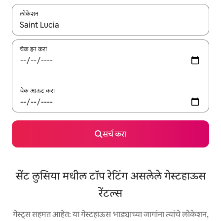
लोकेशन
जेव्हा परिणाम उपलब्ध असतील, तेव्हा वरच्या आणि खाली बाणांच्या किजसह नेव्हिगेट
चेक इन करा
चेक आऊट करा
सर्च करा
सेंट लुसिया मधील टॉप रेटिंग असलेले गेस्टहाऊस
रेंटल्स
गेस्ट्स सहमत आहेत: या गेस्टहाऊस भाड्याच्या जागांना त्यांचे लोकेशन,