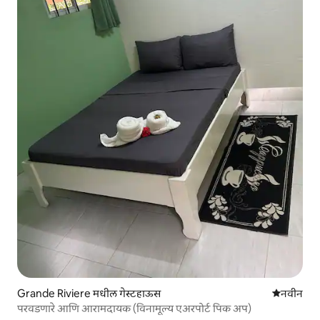
Grande Riviere मधील गेस्टहाऊस
नवीन राहण्
नवीन
परवडणारे आणि आरामदायक (विनामूल्य एअरपोर्ट पिक अप)