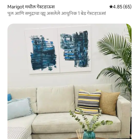
Marigot मधील गेस्टहाऊस
5 पैकी 4.85 सरासरी
4.85 (65)
पूल आणि समुद्राचा व्ह्यू असलेले आधुनिक 1 बेड गेस्टहाऊस!