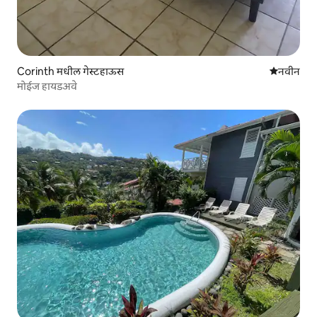
Corinth मधील गेस्टहाऊस
नवीन राहण्
नवीन
मोईज हायडअवे