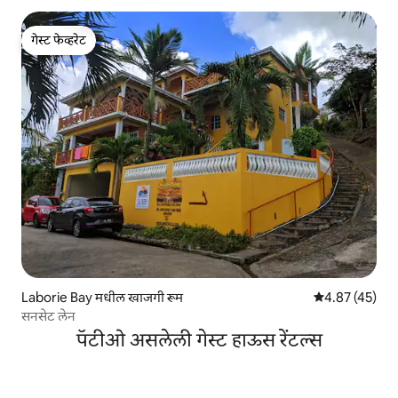
गेस्ट फेव्हरेट
गेस्ट फेव्हरेट
Laborie Bay मधील खाजगी रूम
5 पैकी 4.87 सरासर
4.87 (45)
सनसेट लेन
पॅटीओ असलेली गेस्ट हाऊस रेंटल्स