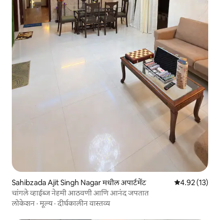
Sahibzada Ajit Singh Nagar मधील अपार्टमेंट
5 पैकी 4.92 सरासर
4.92 (13)
चांगले व्हाईब्ज नेहमी आठवणी आणि आनंद जपतात
लोकेशन
·
मूल्य
·
दीर्घकालीन वास्तव्य