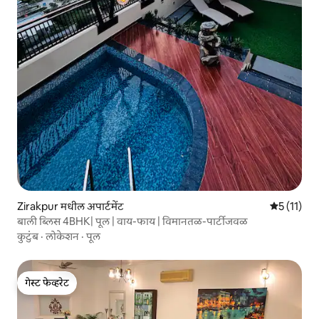
Zirakpur मधील अपार्टमेंट
5 पैकी 5 सरास
5 (11)
बाली ब्लिस 4BHK| पूल | वाय-फाय | विमानतळ-पार्टीजवळ
कुटुंब
·
लोकेशन
·
पूल
गेस्ट फेव्हरेट
गेस्ट फेव्हरेट