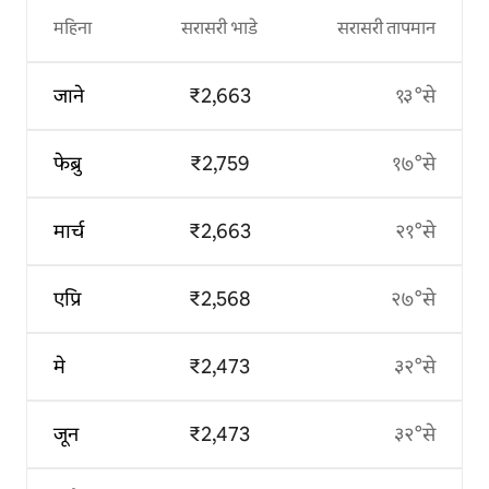
महिना
सरासरी भाडे
सरासरी तापमान
जाने
₹2,663
१३°से
फेब्रु
₹2,759
१७°से
मार्च
₹2,663
२१°से
एप्रि
₹2,568
२७°से
मे
₹2,473
३२°से
जून
₹2,473
३२°से