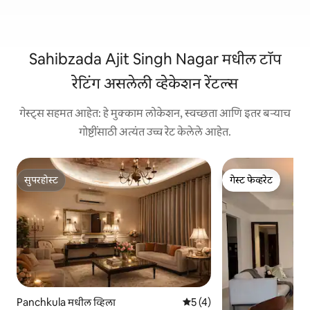
Sahibzada Ajit Singh Nagar मधील टॉप
रेटिंग असलेली व्हेकेशन रेंटल्स
गेस्ट्स सहमत आहेत: हे मुक्काम लोकेशन, स्वच्छता आणि इतर बऱ्याच
गोष्टींसाठी अत्यंत उच्च रेट केलेले आहेत.
सुपरहोस्ट
गेस्ट फेव्हरेट
सुपरहोस्ट
गेस्ट फेव्हरेट
Panchkula मधील व्हिला
5 पैकी 5 सरासरी रेटिंग, 4 रिव्ह्यूज
5 (4)