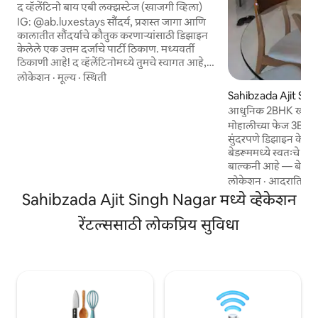
द व्हॅलेंटिनो बाय एबी लक्झस्टेज (खाजगी व्हिला)
IG: @ab.luxestays सौंदर्य, प्रशस्त जागा आणि
कालातीत सौंदर्याचे कौतुक करणाऱ्यांसाठी डिझाइन
केलेले एक उत्तम दर्जाचे पार्टी ठिकाण. मध्यवर्ती
ठिकाणी आहे! द व्हॅलेंटिनोमध्ये तुमचे स्वागत आहे,
हा फ्रेंच-रोमन वास्तुकलेच्या मोहकपणापासून प्रेरित,
लोकेशन
·
मूल्य
·
स्थिती
500 चौरस यार्ड इतका विशाल खाजगी लक्झरी
Sahibzada Ajit Sin
व्हिला आहे, जो शहराच्या अगदी मध्यभागी आहे.
धील घर
आधुनिक 2BHK खाजगी
भव्यता आणि उबदारपणाचे दुर्मिळ मिश्रण!
मोहालीच्या फेज 3B2 मध
कुटुंबांसाठी, जोडप्यांसाठी, कॉर्पोरेट वास्तव्यांसाठी,
सुंदरपणे डिझाइन केलेला 
साजरे करण्यासाठी आणि सुसंस्कृत हाऊस
बेडरूममध्ये स्वतःचे 
गॅदरिंग्जसाठी परिपूर्ण. ✨ वास्तव्याचा अनुभव अगदी
बाल्कनी आहे — बेडरू
सुरळीत आणि आरामदायक असेल याची खात्री
जाळीदार प्लॅटफॉर्मवर 
लोकेशन
·
आदरातिथ्य
करण्यासाठी ऑन-कॉल सहाय्य उपलब्ध आहे.
आंब्याच्या झाडाकडे दृष्टी
Sahibzada Ajit Singh Nagar मध्ये व्हेकेशन
असलेले किंग बेड, गर
पूर्णपणे सुसज्ज किचन आ
रेंटल्ससाठी लोकप्रिय सुविधा
बिस्ट्रो सीटिंगसह तिसरी
वेगवान वाय-फाय, ताज
सामग्री दिली जाते. से
विमानतळापासून 15 मिन
घरासारखे डिझाइन केले