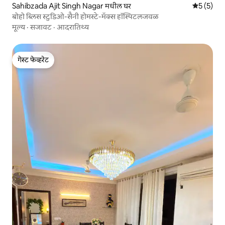
Sahibzada Ajit Singh Nagar मधील घर
5 पैकी 5 सरा
5 (5)
बोहो ब्लिस स्टुडिओ-सैनी होमस्टे-मॅक्स हॉस्पिटलजवळ
मूल्य
·
सजावट
·
आदरातिथ्य
गेस्ट फेव्हरेट
गेस्ट फेव्हरेट