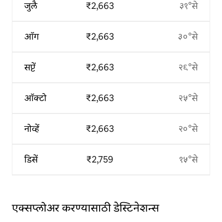
जुलै
₹2,663
३१°से
ऑग
₹2,663
३०°से
सप्टें
₹2,663
२९°से
ऑक्टो
₹2,663
२५°से
नोव्हें
₹2,663
२०°से
डिसें
₹2,759
१५°से
एक्सप्लोअर करण्यासाठी डेस्टिनेशन्स