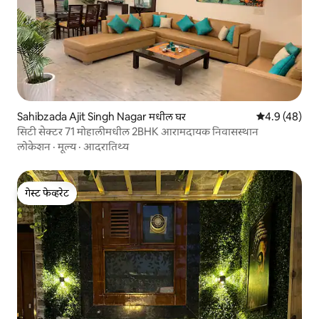
Sahibzada Ajit Singh Nagar मधील घर
5 पैकी 4.9 सरासर
4.9 (48)
सिटी सेक्टर 71 मोहालीमधील 2BHK आरामदायक निवासस्थान
लोकेशन
·
मूल्य
·
आदरातिथ्य
गेस्ट फेव्हरेट
गेस्ट फेव्हरेट