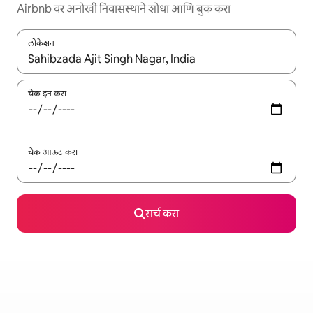
Airbnb वर अनोखी निवासस्थाने शोधा आणि बुक करा
लोकेशन
जेव्हा परिणाम उपलब्ध असतील, तेव्हा वरच्या आणि खाली बाणांच्या किजसह नेव्हिगेट
चेक इन करा
चेक आऊट करा
सर्च करा