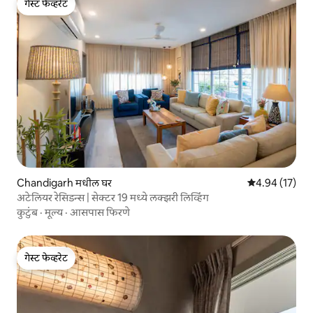
गेस्ट फेव्हरेट
गेस्ट फेव्हरेट
Chandigarh मधील घर
5 पैकी 4.94 सरासर
4.94 (17)
अटेलियर रेसिडन्स | सेक्टर 19 मध्ये लक्झरी लिव्हिंग
कुटुंब
·
मूल्य
·
आसपास फिरणे
गेस्ट फेव्हरेट
गेस्ट फेव्हरेट