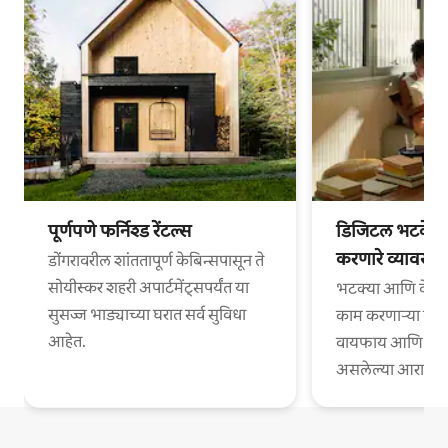
पूर्णपणे फर्निश्ड रेंटल्स
डिजिटल भटके आ
करणारे व्यावसा
डोंगरावरील शांततापूर्ण केबिन्सपासून ते
सोयीस्कर शहरी अपार्टमेंट्सपर्यंत या
भटक्या आणि वेगळ्
सुसज्ज भाड्याच्या घरात सर्व सुविधा
काम करणाऱ्या व्या
आहेत.
वायफाय आणि काम
असलेल्या आरामदायी