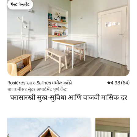
गेस्ट फेव्हरेट
गेस्ट फेव्हरेट
Rosières-aux-Salines मधील काँडो
5 पैकी 4.98 सरासरी
4.98 (64)
बाल्कनीसह सुंदर अपार्टमेंट पूर्ण केंद्र
घरासारखी सुख-सुविधा आणि वाजवी मासिक दर