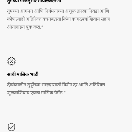
तुमच्या गरजेनुसार सोयीस्करपणा
तुमच्या आगमन आणि निर्गमनाच्या अचूक तारखा निवडा आणि
कोणत्याही अतिरिक्त वचनबद्धता किंवा कागदपत्रांशिवाय सहज
ऑनलाइन बुक करा.*
साधी मासिक भाडी
दीर्घकालीन सुट्टीच्या भाड्यासाठी विशेष दर आणि अतिरिक्त
शुल्काशिवाय एकच मासिक पेमेंट.*