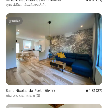
एअर कंडिशन केलेले अपार्टमेंट
सुपरहोस्ट
सुपरहोस्ट
Saint-Nicolas-de-Port मधील घर
5 पैकी 4.81 सरासर
4.81 (27)
वॉटरफ्रंट टाऊनहाऊस (3)