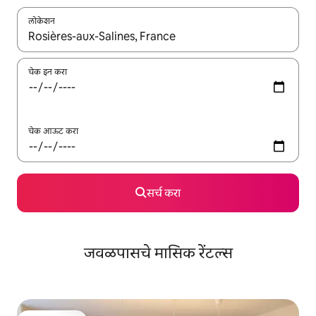
लोकेशन
जेव्हा परिणाम उपलब्ध असतील, तेव्हा वरच्या आणि खाली बाणांच्या किजसह नेव्हिगेट
चेक इन करा
चेक आऊट करा
सर्च करा
जवळपासचे मासिक रेंटल्स