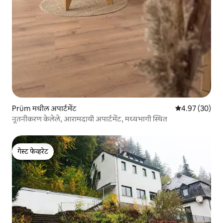
Prüm मधील अपार्टमेंट
5 पैकी 4.97 सरासरी
4.97 (30)
नूतनीकरण केलेले, आरामदायी अपार्टमेंट, मध्यभागी स्थित
गेस्ट फेव्हरेट
गेस्ट फेव्हरेट