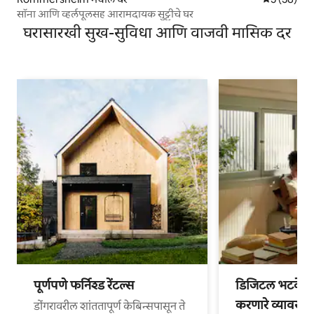
सॉना आणि व्हर्लपूलसह आरामदायक सुट्टीचे घर
घरासारखी सुख-सुविधा आणि वाजवी मासिक दर
पूर्णपणे फर्निश्ड रेंटल्स
डिजिटल भटके आ
करणारे व्यावसा
डोंगरावरील शांततापूर्ण केबिन्सपासून ते