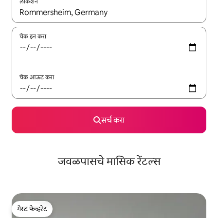
लोकेशन
जेव्हा परिणाम उपलब्ध असतील, तेव्हा वरच्या आणि खाली बाणांच्या किजसह नेव्हिगेट
चेक इन करा
चेक आऊट करा
सर्च करा
जवळपासचे मासिक रेंटल्स
गेस्ट फेव्हरेट
गेस्ट फेव्हरेट