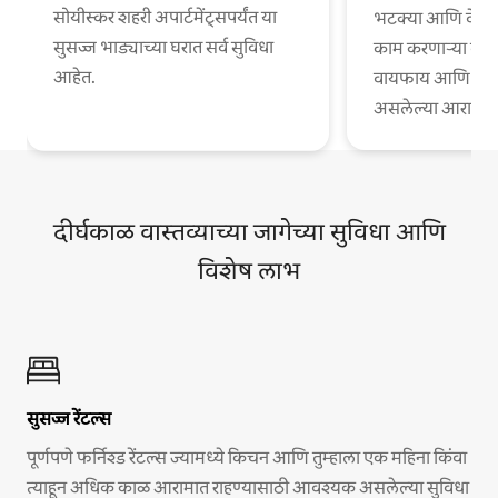
सोयीस्कर शहरी अपार्टमेंट्सपर्यंत या
भटक्या आणि वेगळ्
सुसज्ज भाड्याच्या घरात सर्व सुविधा
काम करणाऱ्या व्या
आहेत.
वायफाय आणि काम
असलेल्या आरामदायी
दीर्घकाळ वास्तव्याच्या जागेच्या सुविधा आणि
विशेष लाभ
सुसज्ज रेंटल्स
पूर्णपणे फर्निश्ड रेंटल्स ज्यामध्ये किचन आणि तुम्हाला एक महिना किंवा
त्याहून अधिक काळ आरामात राहण्यासाठी आवश्यक असलेल्या सुविधा