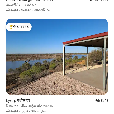
कॅलाडेनिया – छोटे घर
लोकेशन
·
सजावट
·
आदरातिथ्य
गेस्ट फेव्हरेट
टॉप गेस्ट फेव्हरेट
Lyrup मधील घर
5 पैकी 5 सरासर
5 (24)
रिव्हरलँडमधील पाईक वॉटरफ्रंटवर
लोकेशन
·
कुटुंब
·
आरामदायक