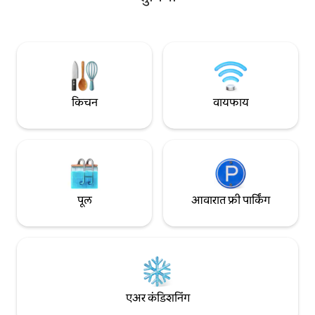
नदीसारखी दिसते. सर्व रिव्हरलँड शहरांच्या मध्यभागी
पाहण्यासाठी योग्य आह
स्थित, हे बारमेरा - लेक बोनी आणि मायटी मरेपासून
गेटअवेसाठी मुख्य नदी
फक्त 5 मिनिटांच्या अंतरावर आहे, जे आदर्श
सार्वजनिक नदीकाठ आ
वातावरण प्रदान करते.
मिनिटांच्या अंतरावर.
किचन
वायफाय
पूल
आवारात फ्री पार्किंग
एअर कंडिशनिंग