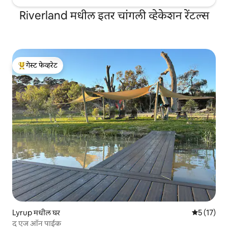
Riverland मधील इतर चांगली व्हेकेशन रेंटल्स
गेस्ट फेव्हरेट
टॉप गेस्ट फेव्हरेट
Lyrup मधील घर
5 पैकी 5 सरास
5 (17)
द एज ऑन पाईक