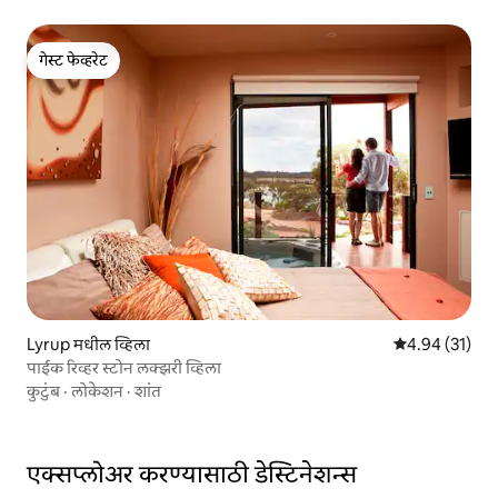
गेस्ट फेव्हरेट
गेस्ट फेव्हरेट
Lyrup मधील व्हिला
5 पैकी 4.94 सरासर
4.94 (31)
पाईक रिव्हर स्टोन लक्झरी व्हिला
कुटुंब
·
लोकेशन
·
शांत
एक्सप्लोअर करण्यासाठी डेस्टिनेशन्स