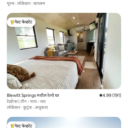
मूल्य
·
लोकेशन
·
बाथरूम
गेस्ट फेव्हरेट
टॉप गेस्ट फेव्हरेट
Blewitt Springs मधील रेल्वे घर
5 पैकी 4.99 सरासरी
4.99 (191)
रेडहेन्स | तीन - पाच - चार
लोकेशन
·
कुटुंब
·
अचूकता
गेस्ट फेव्हरेट