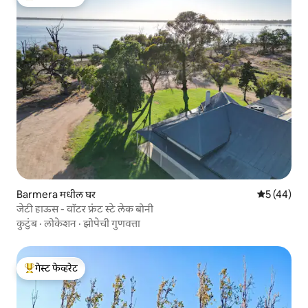
टॉप गेस्ट फेव्हरेट
Barmera मधील घर
5 पैकी 5 सरासर
5 (44)
जेटी हाऊस - वॉटर फ्रंट स्टे लेक बोनी
कुटुंब
·
लोकेशन
·
झोपेची गुणवत्ता
गेस्ट फेव्हरेट
टॉप गेस्ट फेव्हरेट