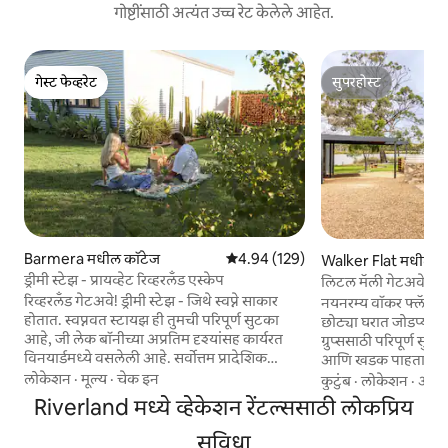
गोष्टींसाठी अत्यंत उच्च रेट केलेले आहेत.
गेस्ट फेव्हरेट
सुपरहोस्ट
गेस्ट फेव्हरेट
सुपरहोस्ट
Barmera मधील कॉटेज
5 पैकी 4.94 सरासरी रेटिंग, 129 रिव्ह्यूज
4.94 (129)
Walker Flat मधील घ
ड्रीमी स्टेझ - प्रायव्हेट रिव्हरलँड एस्केप
लिटल मॅली गेटअवे कुट
विश्रांतीस्थळ
रिव्हरलँड गेटअवे! ड्रीमी स्टेझ - जिथे स्वप्ने साकार
नयनरम्य वॉकर फ्लॅट लग
होतात. स्वप्नवत स्टायझ ही तुमची परिपूर्ण सुटका
छोट्या घरात जोडप्यांसा
आहे, जी लेक बॉनीच्या अप्रतिम दृश्यांसह कार्यरत
ग्रुप्ससाठी परिपूर्ण सुट्टी
विनयार्डमध्ये वसलेली आहे. सर्वोत्तम प्रादेशिक
आणि खडक पाहताना, ब
वाईनसह जोडलेल्या स्थानिक उत्पादनांच्या प्लेटरसह
करा. लहान मुलांसाठी आण
लोकेशन
·
मूल्य
·
चेक इन
कुटुंब
·
लोकेशन
·
आसप
आराम करा आणि आराम करा. खरोखरच
खेळण्यासाठी योग्य हिर
Riverland मध्ये व्हेकेशन रेंटल्ससाठी लोकप्रिय
अंधारलेल्या आकाशाचा आनंद घ्या - अशी जागा
खाजगी अंगण. फायर प
जिथे आकाशगंगा वरच्या बाजूला चमकणाऱ्या
रिझर्व्हमध्ये मार्शमेलो
सुविधा