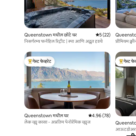
Queenstown मधील छोटे घर
5 पैकी 5 सरासरी रेटिंग, 2
5 (22)
Queenstow
निसर्गरम्य फर्नहिल रिट्रीट | स्पा आणि अद्भुत दृश्ये
प्रीमियम क्वी
गेस्ट फेव्हरेट
गेस्ट फेव
टॉप गेस्ट फेव्हरेट
टॉप गेस्ट फे
Queenstown मधील घर
5 पैकी 4.96 सरासरी रेटिंग, 78
4.96 (78)
लेक व्ह्यू कासा - अप्रतिम पॅनोरॅमिक व्ह्यूज
Queensto
आऊटडोअर बा