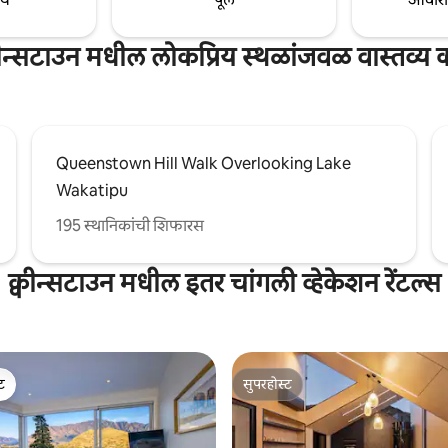
केलेले.
वीन्सटाउन मधील लोकप्रिय स्थळांजवळ वास्तव्य 
Queenstown Hill Walk Overlooking Lake
Wakatipu
195 स्थानिकांची शिफारस
क्वीन्सटाउन मधील इतर चांगली व्हेकेशन रेंटल्स
ेट
सुपरहोस्ट
ेट
सुपरहोस्ट