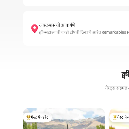
जवळपासची आकर्षणे
क्वीन्सटाउन ची काही टॉपची ठिकाणे आहेत Remarkabl
क्
गेस्ट्स सहमत 
गेस्ट फेव्हरेट
गेस्ट फेव
टॉप गेस्ट फेव्हरेट
टॉप गेस्ट फे