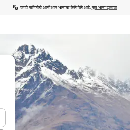
काही माहितीचे आपोआप भाषांतर केले गेले आहे. 
मूळ भाषा दाखवा
ा किजसह नेव्हिगेट करा किंवा स्पर्शाने स्वाइप जेश्चर्स वापरून एक्सप्लोर करा.