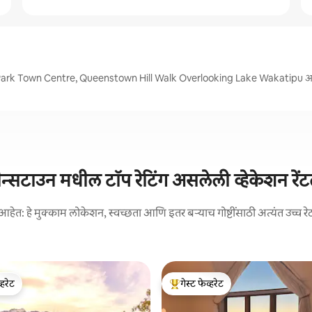
es Park Town Centre, Queenstown Hill Walk Overlooking Lake Wakatipu 
वीन्सटाउन मधील टॉप रेटिंग असलेली व्हेकेशन रेंट
आहेत: हे मुक्काम लोकेशन, स्वच्छता आणि इतर बऱ्याच गोष्टींसाठी अत्यंत उच्च रे
्हरेट
गेस्ट फेव्हरेट
व्हरेट
टॉप गेस्ट फेव्हरेट