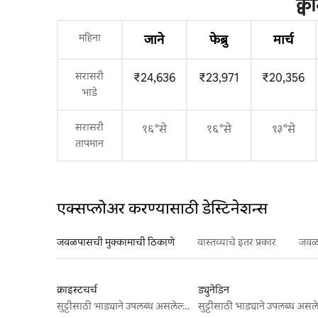
क्व
महिना
जाने
फेब्रु
मार्च
सरासरी
₹24,636
₹23,971
₹20,356
भाडे
सरासरी
१६°से
१६°से
१३°से
तापमान
एक्सप्लोअर करण्यासाठी डेस्टिनेशन्स
जवळपासची मुक्कामाची ठिकाणे
वास्तव्याचे इतर प्रकार
जवळप
क्राइस्टचर्च
ड्युनेडिन
सुट्टीसाठी भाड्याने उपलब्ध असलेल्या जागा