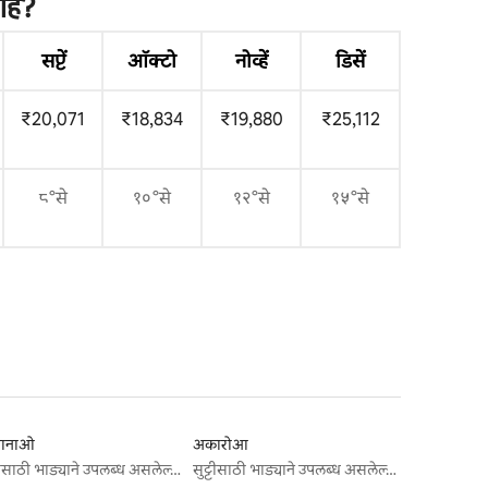
आहे?
सप्टें
ऑक्टो
नोव्हें
डिसें
₹20,071
₹18,834
₹19,880
₹25,112
८°से
१०°से
१२°से
१५°से
 आनाओ
अकारोआ
सुट्टीसाठी भाड्याने उपलब्ध असलेल्या जागा
सुट्टीसाठी भाड्याने उपलब्ध असलेल्या जागा