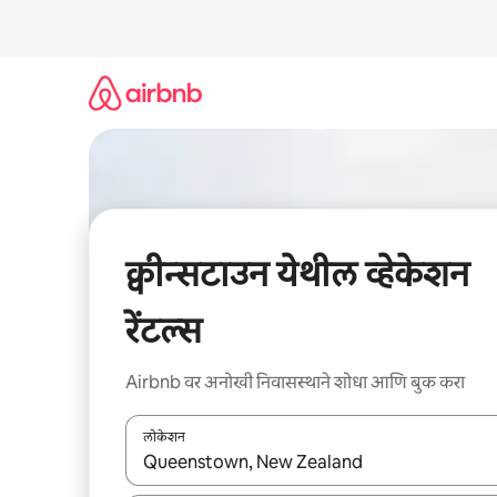
कंटेंटवर
जा
क्वीन्सटाउन येथील व्हेकेशन
रेंटल्स
Airbnb वर अनोखी निवासस्थाने शोधा आणि बुक करा
लोकेशन
जेव्हा परिणाम उपलब्ध असतील, तेव्हा वरच्या आणि खाली बाणांच्य