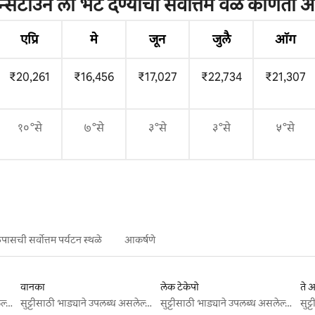
ीन्सटाउन ला भेट देण्याची सर्वोत्तम वेळ कोणती 
एप्रि
मे
जून
जुलै
ऑग
₹20,261
₹16,456
₹17,027
₹22,734
₹21,307
१०°से
७°से
३°से
३°से
५°से
ासची सर्वोत्तम पर्यटन स्थळे
आकर्षणे
वानका
लेक टेकेपो
ते
सुट्टीसाठी भाड्याने उपलब्ध असलेल्या जागा
सुट्टीसाठी भाड्याने उपलब्ध असलेल्या जागा
सुट्टीसाठी भाड्याने उपलब्ध असलेल्या जागा