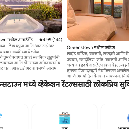
 रिव्ह्यूज
n मधील अपार्टमेंट
5 पैकी 4.99 सरासरी रेटिंग, 144 रिव्ह्यूज
4.99 (144)
्तव्य - लेक व्ह्यूज आणि आऊटडोअर
Queenstown मधील कॉटेज
ंबाच्या मालकीच्या बेस्पोक
लाईट कॉटेज; खाजगी, लक्झरी आणि रो
चे स्वागत आहे! स्थानिक झुडुपांनी
उबदार, स्टाईलिश, शांत, खाजगी आणि र
तलावाच्या आणि डोंगरांच्या अविश्वसनीय
भव्य उंच दृश्ये असलेला किंग बेड, लक्झ
आनंद घेत, आऊटडोअर बाथमध्ये आराम
तुमच्या डिव्हाइसद्वारे नेटफ्लिक्स असलेला
आणि अमर्यादित वेगवान वायफाय. विशिष्
ेलेल्या आतील रचना अनोख्या, निवडक
बांधलेले, आलिशान, विचारपूर्वक आणि
ीन्सटाउन मध्ये व्हेकेशन रेंटल्ससाठी लोकप्रिय सु
ाटाव्यात असे वाटत होते. • 5
वास्तुशिल्पीयदृष्ट्या डिझाइन केलेले, आ
ड्राईव्हवर - टाऊन सेंटर. • 1 मिनिट चालणे
शहरापासून थोड्या अंतरावर. एअरकॉन/ 
उन्हाळ्यात तुम्हाला थंड ठेवतो. हिवाळ्य
लणे - लहान किराणा दुकान/रेस्टॉरंट्स.
आरामदायक रोमँटिक रात्रींसाठी लाकड
थानिक जोडपे आहोत जे तुम्हाला होस्ट
संपूर्ण सुसज्ज स्वयंपाकघर, फ्रिज/फ्रीझ
 आणि स्थानिक सल्ले शेअर करण्यासाठी
ओव्हन, 4 बर्नर इंडक्शन कुक टॉप, पॅन्ट्री
ेस्ट्स/
आवश्यक वस्तू आणि बार्बेक्यू. वॉशिं
ाहीत.
टाइल्स लावलेले बाथरूम. एका जोडप्या
ाय
पूल
आवारात 