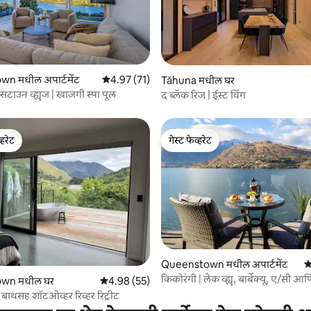
2 रिव्ह्यूज
n मधील अपार्टमेंट
5 पैकी 4.97 सरासरी रेटिंग, 71 रिव्ह्यूज
4.97 (71)
Tāhuna मधील घर
न्सटाउन व्ह्यूज | खाजगी स्पा पूल
द ब्लॅक रिज | ईस्ट विंग
्हरेट
गेस्ट फेव्हरेट
व्हरेट
गेस्ट फेव्हरेट
 रिव्ह्यूज
Queenstown मधील अपार्टमेंट
5
किकोरंगी | लेक व्ह्यू, बार्बेक्यू, ए/सी आ
wn मधील घर
5 पैकी 4.98 सरासरी रेटिंग, 55 रिव्ह्यूज
4.98 (55)
पार्किंग
थसह शॉटओव्हर रिव्हर रिट्रीट