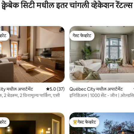
क्वेबेक सिटी मधील इतर चांगली व्हेकेशन रेंटल्स
्हरेट
गेस्ट फेव्हरेट
व्हरेट
गेस्ट फेव्हरेट
 रिव्ह्यूज
y मधील अपार्टमेंट
5 पैकी 5.0 सरासरी रेटिंग, 37 रिव्ह्यूज
5.0 (37)
Québec City मधील अपार्टमेंट
, 2 बेडरूम, 2 विनामूल्य पार्किंग, एसी
इनिशिअल | 1000 सेंट - जीन | ओल्डस
्हरेट
गेस्ट फेव्हरेट
व्हरेट
टॉप गेस्ट फेव्हरेट