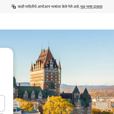
काही माहितीचे आपोआप भाषांतर केले गेले आहे. 
मूळ भाषा दाखवा
ा किजसह नेव्हिगेट करा किंवा स्पर्शाने स्वाइप जेश्चर्स वापरून एक्सप्लोर करा.