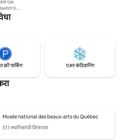
सलेले एक
e Maelström
Beauport
विधा
र स्थित आहे.
 रिचार्ज
पासून काही
ंवा
ासाठी ही
फ्री पार्किंग
एअर कंडिशनिंग
करा
Musée national des beaux-arts du Québec
511 स्थानिकांची शिफारस