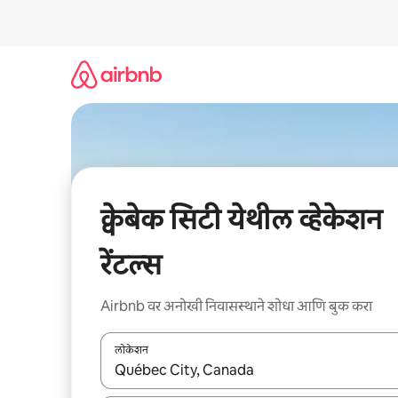
कंटेंटवर
जा
क्वेबेक सिटी येथील व्हेकेशन
रेंटल्स
Airbnb वर अनोखी निवासस्थाने शोधा आणि बुक करा
लोकेशन
जेव्हा परिणाम उपलब्ध असतील, तेव्हा वरच्या आणि खाली बाणांच्य