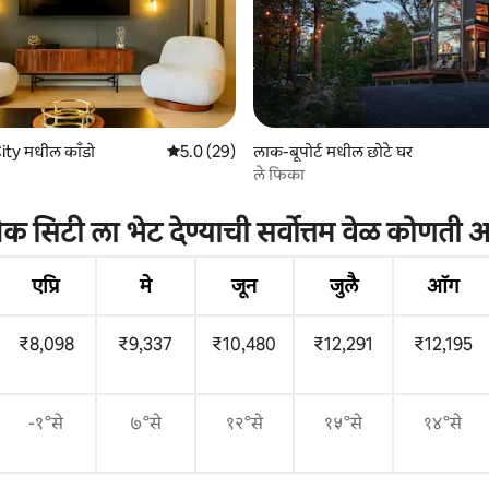
ty मधील काँडो
5 पैकी 5.0 सरासरी रेटिंग, 29 रिव्ह्यूज
5.0 (29)
लाक-बूपोर्ट मधील छोटे घर
ले फिका
 रिव्ह्यूज
ेबेक सिटी ला भेट देण्याची सर्वोत्तम वेळ कोणती 
एप्रि
मे
जून
जुलै
ऑग
₹8,098
₹9,337
₹10,480
₹12,291
₹12,195
-१°से
७°से
१२°से
१५°से
१४°से