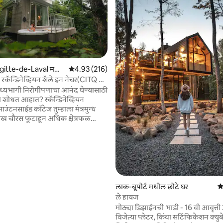
igitte-de-Laval म
5 पैकी 4.93 सरासरी रेटिंग, 216 रिव्ह्यूज
4.93 (216)
र
्कॅन्डिनेव्हियन शॅले इन नेचर(CITQ #
 रिव्ह्यूज
 मध्यभागी निरोगीपणाचा आनंद घेण्यासाठी
 शोधत आहात? स्कॅन्डिनेव्हियन
ाउंटनसाईड कॉटेज तुम्हाला मंत्रमुग्ध
ाख चौरस फूटाहून अधिक क्षेत्रफळ
 जागेत तुम्ही तलाव, नदी, हायकिंग
गा मॅट्स, स्पा आणि सॉना आणि इतर अनेक
नंद घेऊ शकता! तुम्ही एका खाजगी
े राहाल जिथे तुम्हाला आराम आणि
नंद घेता येईल. सुसज्ज, कॉटेज तुमची
े! 2 लोकांसाठी डिझाइन केलेले परंतु
िंगल) असलेल्या 3 लोकांपर्यंत सामावून
लाक-बूपोर्ट मधील छोटे घर
5 
.
ले हायज
मोठ्या डिझाईनची भाडी - 16 वी आवृत्त
विजेत्या प्लेटर, किंवा सर्टिफिकेशन क्यु