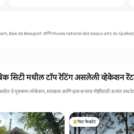
 Abraham, Baie de Beauport आणि Musée national des beaux-arts du Québe
वेबेक सिटी मधील टॉप रेटिंग असलेली व्हेकेशन रेंट
आहेत: हे मुक्काम लोकेशन, स्वच्छता आणि इतर बऱ्याच गोष्टींसाठी अत्यंत उच्च रे
ेट
गेस्ट फेव्हरेट
ेट
टॉप गेस्ट फेव्हरेट