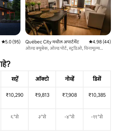
5 पैकी 5.0 सरासरी रेटिंग, 95 रिव्ह्यूज
5.0 (95)
Québec City मधील अपार्टमेंट
5 पैकी 4.98 सरासरी रेटिंग, 4
4.98 (44)
ओल्ड क्युबेक, ओल्ड पोर्ट, स्टुडिओ, विनामूल्य
पार्किंग, एअर कंडिशनर
आहे?
सप्टें
ऑक्टो
नोव्हें
डिसें
₹10,290
₹9,813
₹7,908
₹10,385
९°से
३°से
-४°से
-११°से