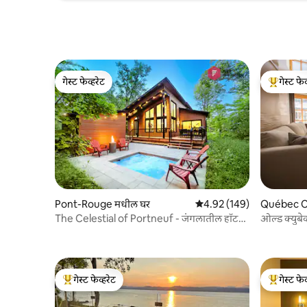
गेस्ट फेव्हरेट
गेस्ट फेव
गेस्ट फेव्हरेट
टॉप गेस्ट फे
Pont-Rouge मधील घर
5 पैकी 4.92 सरासरी रेटिंग, 149
4.92 (149)
Québec Cit
The Celestial of Portneuf - जंगलातील हॉट
ओल्ड क्युबेक
टब
गेस्ट फेव्हरेट
गेस्ट फेव
टॉप गेस्ट फेव्हरेट
टॉप गेस्ट फे