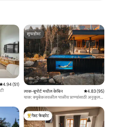
सुपरहोस्ट
सुपरहोस्ट
5 पैकी 4.94 सरासरी रेटिंग, 51 रिव्ह्यूज
4.94 (51)
िटी
लाक-बूपोर्ट मधील केबिन
5 पैकी 4.83 सरासरी रेटिंग, 9
4.83 (95)
याक: क्युबेकजवळील पाळीव प्राण्यांसाठी अनुकूल
थर्मल पूल
गेस्ट फेव्हरेट
टॉप गेस्ट फेव्हरेट