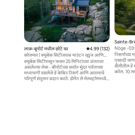
Sainte-Br
धील छोटे घ
Nöge -03: स
लाक-बूपोर्ट मधील छोटे घर
5 पैकी 4.99 सरासरी रेटिंग, 132
4.99 (132)
298452)
निसर्गाच्या
कोलमार | क्युबेक सिटीजवळ माउंटन व्ह्यूज आणि
एखादी जागा
स्पा
क्युबेक सिटीपासून फक्त 25 मिनिटांच्या अंतरावर
शैलीतील हे म
असलेल्या लॅक - बीपोर्टच्या सर्वात सुंदर पर्वताच्या
करेल. 10 ल
मध्यभागी वसलेले हे केबिन निसर्ग आणि आरामाचे
असलेल्या या
परिपूर्ण संतुलन प्रदान करते. डोमेन ले मेलस्ट्रॉममध्ये
ट्रेल्स, यो
स्थित, अंगभूत हॅमॉकसह प्रशस्त टेरेसवर हायकिंग,
गोष्टींचा आ
माउंटन बाइकिंग, स्नोशूईंग, स्कीइंग किंवा योगा
लोकेशनमध्य
यासारख्या ॲक्टिव्हिटीजचा आनंद घ्या. बाहेरील प्रेमी
निसर्गाचा आ
आणि शांततेच्या शोधात असलेल्यांसाठी योग्य. आराम
वाट पाहत आह
करा, रिचार्ज करा आणि निसर्गाच्या सौंदर्यामध्ये
सोफा बेड (स
स्वतःला बुडवून घ्या. एक खरे माऊंटन रिट्रीट, साहस
घेऊ शकतात
आणि विश्रांती दोन्हीसाठी आदर्श.