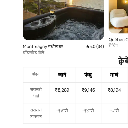
Québec Ci
सेटिंग
Montmagny मधील घर
5 पैकी 5.0 सरासरी रेटिंग, 34
5.0 (34)
वॉटरफ्रंट शॅले
क्व
महिना
जाने
फेब्रु
मार्च
सरासरी
₹8,289
₹9,146
₹8,194
भाडे
सरासरी
-१५°से
-१४°से
-८°से
तापमान