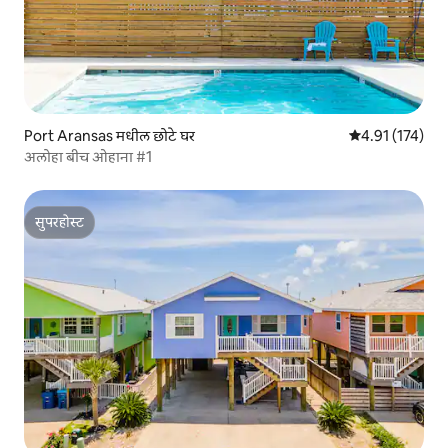
Port Aransas मधील छोटे घर
5 पैकी 4.91 सरासरी
4.91 (174)
अलोहा बीच ओहाना #1
सुपरहोस्ट
सुपरहोस्ट