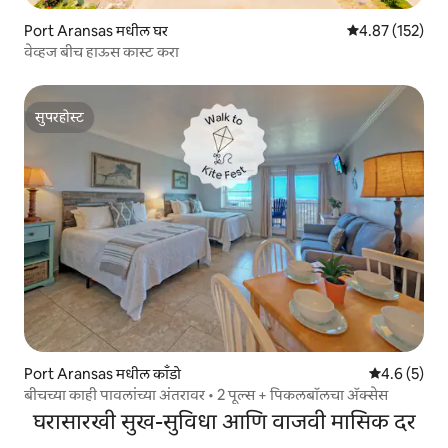
Port Aransas मधील घर
5 पैकी 4.87 सरासरी
4.87 (152)
वेव्हज बीच हाऊस कास्ट करा
सुपरहोस्ट
सुपरहोस्ट
Port Aransas मधील काँडो
5 पैकी 4.6 सरास
4.6 (5)
बीचच्या काही पावलांच्या अंतरावर • 2 पूल्स + पिकलबॉलचा ॲक्सेस
घरासारखी सुख-सुविधा आणि वाजवी मासिक दर