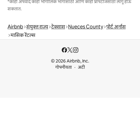
*काही अपवाद काही भौगोलिक भागांसाठी आणि काही प्रॉपर्टीजसाठी लागू होऊ
शकतात.
Airbnb
संयुक्त राज्य
टेक्सास
Nueces County
पोर्ट अर्नास
मासिक रेंटल्स
© 2026 Airbnb, Inc.
गोपनीयता
अटी