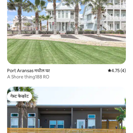
Port Aransas मधील घर
5 पैकी 4.75 सरास
4.75 (4)
A Shore thing188 RO
गेस्ट फेव्हरेट
गेस्ट फेव्हरेट