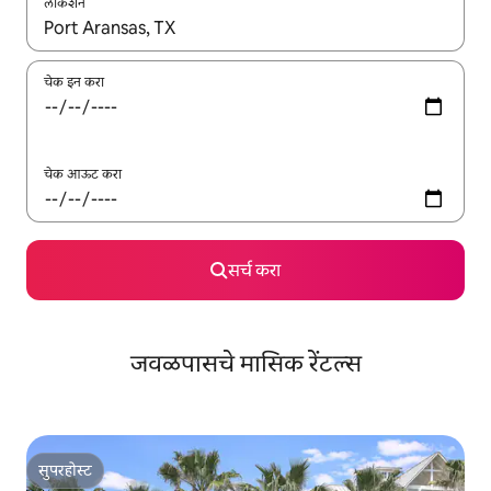
लोकेशन
जेव्हा परिणाम उपलब्ध असतील, तेव्हा वरच्या आणि खाली बाणांच्या किजसह नेव्हिगेट
चेक इन करा
चेक आऊट करा
सर्च करा
जवळपासचे मासिक रेंटल्स
सुपरहोस्ट
सुपरहोस्ट