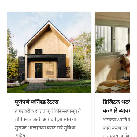
पूर्णपणे फर्निश्ड रेंटल्स
डिजिटल भटके आ
करणारे व्यावसा
डोंगरावरील शांततापूर्ण केबिन्सपासून ते
सोयीस्कर शहरी अपार्टमेंट्सपर्यंत या
भटक्या आणि वेगळ्
सुसज्ज भाड्याच्या घरात सर्व सुविधा
काम करणाऱ्या व्या
आहेत.
वायफाय आणि काम