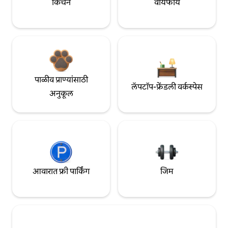
किचन
वायफाय
पाळीव प्राण्यांसाठी
लॅपटॉप-फ्रेंडली वर्कस्पेस
अनुकूल
आवारात फ्री पार्किंग
जिम