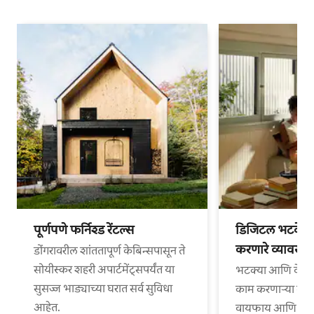
पूर्णपणे फर्निश्ड रेंटल्स
डिजिटल भटके आ
करणारे व्यावसा
डोंगरावरील शांततापूर्ण केबिन्सपासून ते
सोयीस्कर शहरी अपार्टमेंट्सपर्यंत या
भटक्या आणि वेगळ्
सुसज्ज भाड्याच्या घरात सर्व सुविधा
काम करणाऱ्या व्या
आहेत.
वायफाय आणि काम