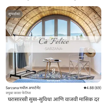
सुपरहोस्ट
सुपरहोस्ट
Sarzana मधील अपार्टमेंट
5 पैकी 4.88 सरासरी
4.88 (69)
क्युबा कासा फेलिस
घरासारखी सुख-सुविधा आणि वाजवी मासिक दर