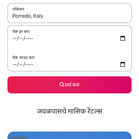
लोकेशन
जेव्हा परिणाम उपलब्ध असतील, तेव्हा वरच्या आणि खाली बाणांच्या किजसह नेव्हिगेट
चेक इन करा
चेक आऊट करा
सर्च करा
जवळपासचे मासिक रेंटल्स