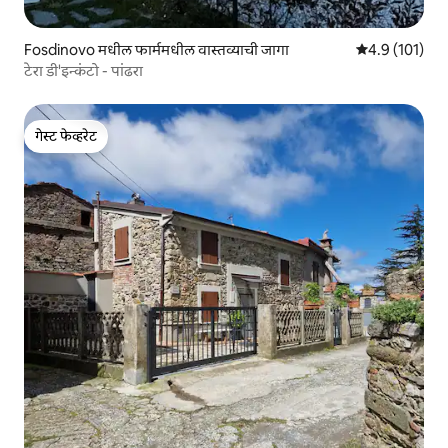
Fosdinovo मधील फार्ममधील वास्तव्याची जागा
5 पैकी 4.9 सरासरी
4.9 (101)
टेरा डी'इन्कंटो - पांढरा
गेस्ट फेव्हरेट
गेस्ट फेव्हरेट