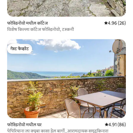
फोस्डिनोवो मधील कॉटेज
5 पैकी 4.96 सरासरी
4.96 (26)
विशेष किल्ला कॉटेज फोस्डिनोवो, टस्कनी
गेस्ट फेव्हरेट
गेस्ट फेव्हरेट
फोस्डिनोवो मधील घर
5 पैकी 4.91 सरासर
4.91 (86)
पॅपिरियाना ला क्युबा कासा डेल बार्गो_आरामदायक समुद्रकिनारा