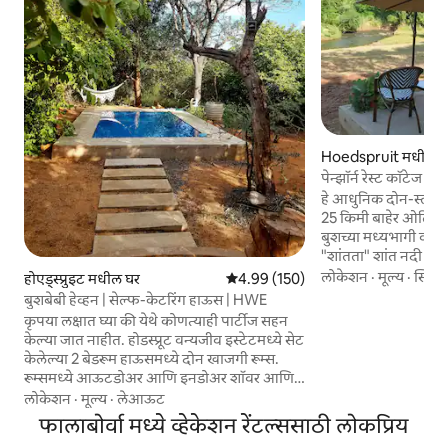
Hoedspruit मधील अपा
पेन्झॉर्न रेस्ट कॉटेज
हे आधुनिक दोन-स्लीपर 
25 किमी बाहेर ओलिफंट
बुशच्या मध्यभागी वसले
"शांतता" शांत नदी आण
कधी-कधी पाहण्यात येणा
लोकेशन
·
मूल्य
·
स्थिती
होएड्स्प्रुइट मधील घर
5 पैकी 4.99 सरासरी रेटिंग, 150 रिव्ह्यूज
4.99 (150)
दररोजच्या उपस्थितीसह
बुशबेबी हेव्हन | सेल्फ-केटरिंग हाऊस | HWE
अप्रतिम दृश्य, अखंड बुश
कृपया लक्षात घ्या की येथे कोणत्याही पार्टीज सहन
आकाश आणि रात्रीच्या
केल्या जात नाहीत. होडस्प्रूट वन्यजीव इस्टेटमध्ये सेट
पाहताना (कोळसा स्टोव्
केलेल्या 2 बेडरूम हाऊसमध्ये दोन खाजगी रूम्स.
गरम करण्यासाठी कस्टम
रूम्समध्ये आऊटडोअर आणि इनडोअर शॉवर आणि
चा आनंद घ्या. पक
बाथरूम आहे. कृपया लक्षात घ्या की बाथरूम
लोकेशन
·
मूल्य
·
लेआऊट
बेडरूमसाठी खुले आहे. मी घराच्या बाजूला असलेल्या
फालाबोर्वा मध्ये व्हेकेशन रेंटल्ससाठी लोकप्रिय
एका छोट्या कॉटेजमध्ये राहते, त्यामुळे मी