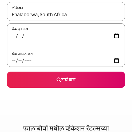
लोकेशन
जेव्हा परिणाम उपलब्ध असतील, तेव्हा वरच्या आणि खाली बाणांच्या किजसह नेव्हिगेट
चेक इन करा
चेक आऊट करा
सर्च करा
फालाबोर्वा मधील व्हेकेशन रेंटल्सच्या