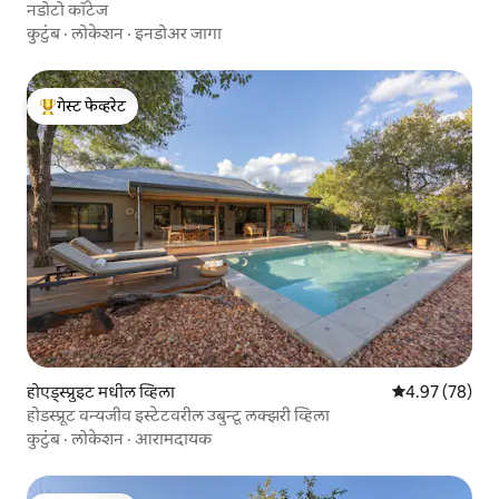
नडोटो कॉटेज
कुटुंब
·
लोकेशन
·
इनडोअर जागा
गेस्ट फेव्हरेट
टॉप गेस्ट फेव्हरेट
होएड्स्प्रुइट मधील व्हिला
5 पैकी 4.97 सरासरी
4.97 (78)
होडस्प्रूट वन्यजीव इस्टेटवरील उबुन्टू लक्झरी व्हिला
कुटुंब
·
लोकेशन
·
आरामदायक