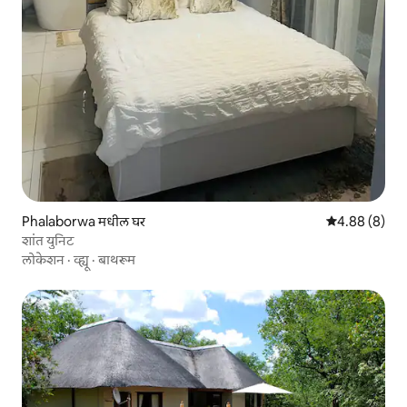
Phalaborwa मधील घर
5 पैकी 4.88 सरास
4.88 (8)
शांत युनिट
लोकेशन
·
व्ह्यू
·
बाथरूम