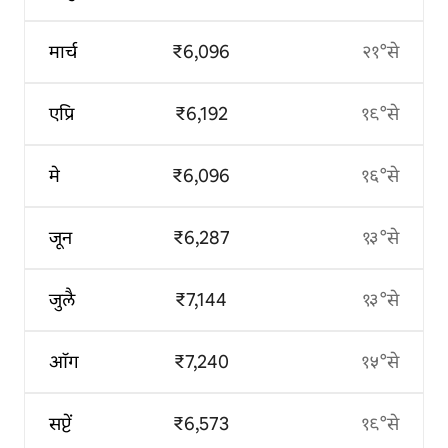
मार्च
₹6,096
२१°से
एप्रि
₹6,192
१९°से
मे
₹6,096
१६°से
जून
₹6,287
१३°से
जुलै
₹7,144
१३°से
ऑग
₹7,240
१५°से
सप्टें
₹6,573
१९°से