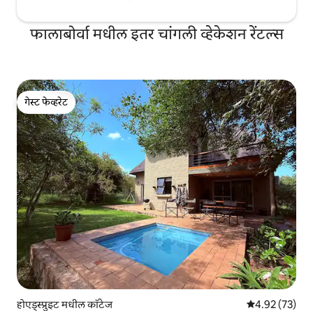
फालाबोर्वा मधील इतर चांगली व्हेकेशन रेंटल्स
गेस्ट फेव्हरेट
गेस्ट फेव्हरेट
होएड्स्प्रुइट मधील कॉटेज
5 पैकी 4.92 सरासर
4.92 (73)