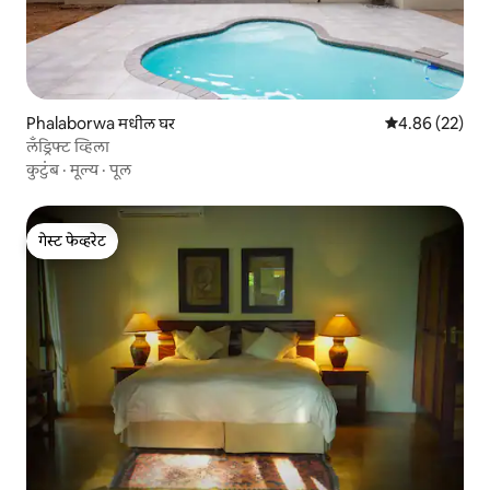
Phalaborwa मधील घर
5 पैकी 4.86 सरासरी
4.86 (22)
लँड्रिफ्ट व्हिला
कुटुंब
·
मूल्य
·
पूल
गेस्ट फेव्हरेट
गेस्ट फेव्हरेट