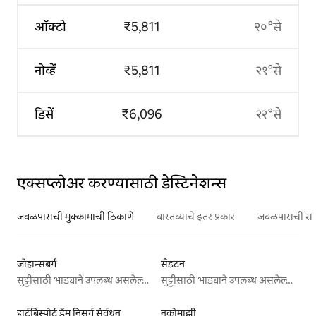
ऑक्टो
₹5,811
२०°से
नोव्हें
₹5,811
२१°से
डिसें
₹6,096
२२°से
एक्सप्लोअर करण्यासाठी डेस्टिनेशन्स
जवळपासची मुक्कामाची ठिकाणे
वास्तव्याचे इतर प्रकार
जवळपासची सर्वो
जोहान्सबर्ग
सॅंडटन
सुट्टीसाठी भाड्याने उपलब्ध असलेल्या जागा
सुट्टीसाठी भाड्याने उपलब्ध असलेल्या जागा
हार्टबिस्पोर्ट डॅम निसर्ग संर्वधन
नकोमाझी