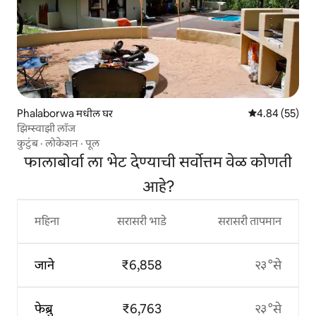
Phalaborwa मधील घर
5 पैकी 4.84 सरासरी
4.84 (55)
झिम्स्वाझी लॉज
कुटुंब
·
लोकेशन
·
पूल
फालाबोर्वा ला भेट देण्याची सर्वोत्तम वेळ कोणती
आहे?
महिना
सरासरी भाडे
सरासरी तापमान
जाने
₹6,858
२३°से
फेब्रु
₹6,763
२३°से