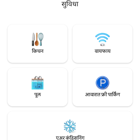
आजूबाजूला असेन 😎 प्राण्यांना येथे जाण्याचा
सुविधा
अधिकार आहे! स्पीड लिमिट 30 किमी/H आहे.
कृपया रस्त्यावरील लहान प्राण्यांपासून सावध रहा!
बुशबीज घरात राहतात आणि त्यांच्या सर्व लहान
पोपींसहही ☝🏼 त्यांचा योग्य मार्ग आहे!
किचन
वायफाय
पूल
आवारात फ्री पार्किंग
एअर कंडिशनिंग