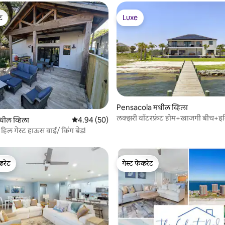
ेट
Luxe
ेट
Luxe
 रिव्ह्यूज
Pensacola मधील व्हिला
लक्झरी वॉटरफ्रंट होम+खाजगी बीच+इन
मधील व्हिला
5 पैकी 4.94 सरासरी रेटिंग, 50 रिव्ह्यूज
4.94 (50)
 हिल गेस्ट हाऊस वाई/ किंग बेड!
्हरेट
गेस्ट फेव्हरेट
व्हरेट
गेस्ट फेव्हरेट