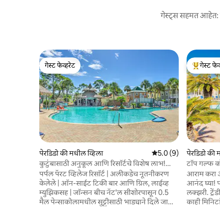
गेस्ट्स सहमत आहेत: य
गेस्ट फेव्हरेट
गेस्ट फेव
गेस्ट फेव्हरेट
टॉप गेस्ट फे
पेरडिडो की मधील व्हिला
5 पैकी 5.0 सरासरी रेटिंग, 
5.0 (9)
पेरडिडो की 
कुटुंबासाठी अनुकूल आणि रिसॉर्टचे विशेष लाभ!
टॉप गल्फ को
पेर्डिडो की काँडो
पर्पल पॅरट व्हिलेज रिसॉर्ट | अलीकडेच नूतनीकरण
आराम करा आ
केलेले | ऑन-साईट टिकी बार आणि ग्रिल, लाईव्ह
आनंद घ्या! प
म्युझिकसह | जॉन्सन बीच नॅट'ल सीशोरपासून 0.5
लक्झरी. ट्रें
मैल पेन्साकोलामधील सुट्टीसाठी भाड्याने दिले जाणारे
काही मिनिटा
घर 'टर्नर की' मध्ये तुमचे स्वागत आहे, जिथे
अ‍ॅक्सेसवर पा