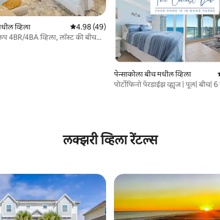
मधील व्हिला
5 पैकी 4.98 सरासरी रेटिंग, 49 रिव्ह्यूज
4.98 (49)
 4BR/4BA व्हिला, लॉस्ट की बीच
पेन्साकोला बीच मधील व्हिला
पोर्टोफिनो पॅरडाईझ व्ह्यूज | पूल| बीच| 
0 रिव्ह्यूज
लक्झरी व्हिला रेंटल्स