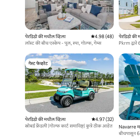
पेरडिडो की मधील व्हिला
5 पैकी 4.98 सरासरी रेटिंग, 48
4.98 (48)
पेरडिडो की 
लॉस्ट की बीच एस्केप - पूल, स्पा, गोल्फ, गेम्स
Pkrm द्वारे 
गेस्ट फेव्हरेट
गेस्ट फेव्हरेट
पेरडिडो की मधील व्हिला
5 पैकी 4.97 सरासरी रेटिंग, 32
4.97 (32)
स्नोबर्ड फ्रेंडली |गोल्फ कार्ट समाविष्ट| कुत्रे ठीक आहेत
Navarre मध
बीचपासून 6 
बीचवरील सेर