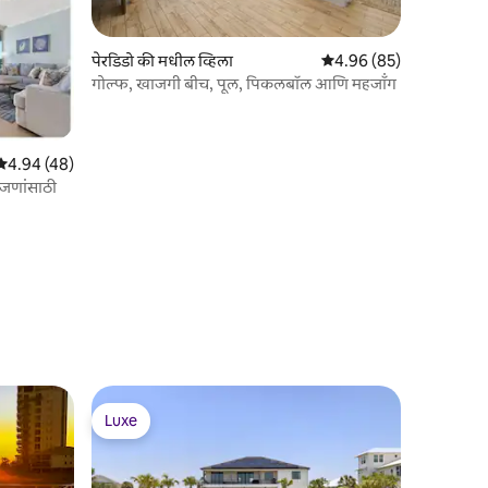
पेरडिडो की मधील व्हिला
5 पैकी 4.96 सरासरी रेटिंग, 8
4.96 (85)
गोल्फ, खाजगी बीच, पूल, पिकलबॉल आणि महजॉंग
5 पैकी 4.94 सरासरी रेटिंग, 48 रिव्ह्यूज
4.94 (48)
6 जणांसाठी
Luxe
Luxe