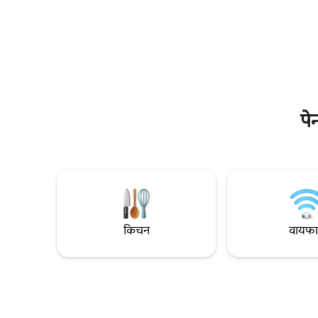
उन्हाळ्याचे वातावरण आणि किनार्‍यावरील लाटा
वेळी रहा.
एकत्र येतात! पूलमध्ये स्प्लॅश करा, व्हॉलीबॉल कोर्टवर
पूल्स आणि 
काही मैत्रीपूर्ण स्पर्धा करा किंवा ग्रिलवर काहीतरी
पेन्साकोलाम
बनवा. बीचेस आणि स्थानिक खाद्यपदार्थांपासून काही
आयकॉनिक ब्ल
मिनिटांच्या अंतरावर असलेला हा व्हिला क्लासिक
https://a
पर्डिडो की मजा सहज उपलब्ध करून देतो. तुम्हाला
कार्ससाठी पा
वाळूच्या पायांची सुखद अनुभूती हवी असेल किंवा
असल्यास, आ
पूर्ण आराम आणि विश्रांती, ही सुट्टी तुम्हाला ते सर्व
करार आहे.
देईल!
पे
किचन
वायफ