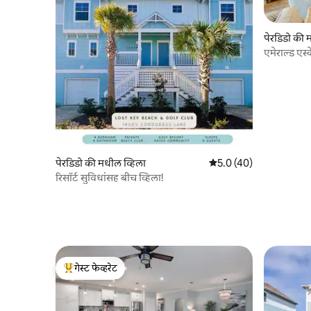
पेरडिडो की 
एमेराल्ड एस्केप
क्लब
पेरडिडो की मधील व्हिला
5 पैकी 5.0 सरासरी रेटिंग, 4
5.0 (40)
रिसॉर्ट सुविधांसह बीच व्हिला!
गेस्ट फेव्हरेट
टॉप गेस्ट फेव्हरेट