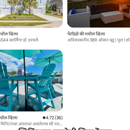
 रिव्ह्यूज
मधील व्हिला
पेरडिडो की मधील व्हिला
6544 कार्लिंगा डॉ. हरवले
अविश्वसनीय 3BR ओशन व्ह्यू | पूल | ह
 रिव्ह्यूज
ील व्हिला
5 पैकी 4.72 सरासरी रेटिंग, 36 रिव्ह्यूज
4.72 (36)
मिनिटांच्या अंतरावर असलेल्या सी नवरे
ेनिटी