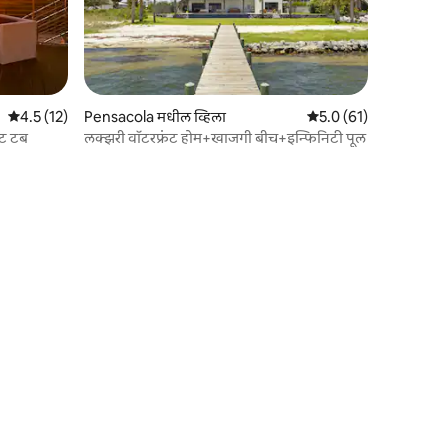
5 पैकी 4.5 सरासरी रेटिंग, 12 रिव्ह्यूज
4.5 (12)
Pensacola मधील व्हिला
5 पैकी 5.0 सरासरी रेटिंग, 6
5.0 (61)
ॉट टब
लक्झरी वॉटरफ्रंट होम+खाजगी बीच+इन्फिनिटी पूल