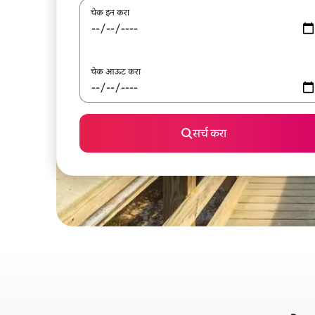
चेक इन करा
चेक आऊट करा
सर्च करा