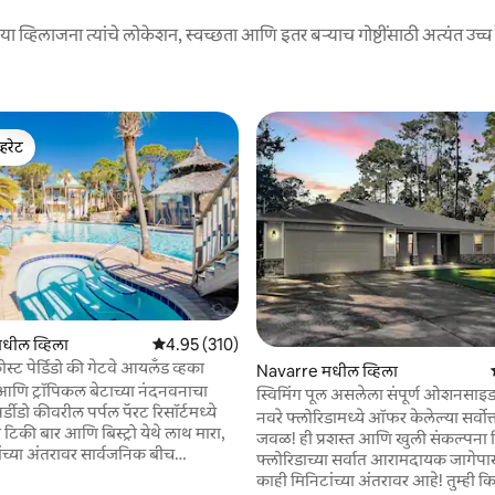
ा व्हिलाजना त्यांचे लोकेशन, स्वच्छता आणि इतर बऱ्याच गोष्टींसाठी अत्यंत उच्च र
्हरेट
व्हरेट
9 रिव्ह्यूज
मधील व्हिला
5 पैकी 4.95 सरासरी रेटिंग, 310 रिव्ह्यूज
4.95 (310)
स्ट पेर्डिडो की गेटवे आयलँड व्हका
Navarre मधील व्हिला
णि ट्रॉपिकल बेटाच्या नंदनवनाचा
स्विमिंग पूल असलेला संपूर्ण ओशनसाइड 
र्डीडो कीवरील पर्पल पॅरट रिसॉर्टमध्ये
नवरे फ्लोरिडामध्ये ऑफर केलेल्या सर्वोत्तम
डी टिकी बार आणि बिस्ट्रो येथे लाथ मारा,
जवळ! ही प्रशस्त आणि खुली संकल्पना व
ंच्या अंतरावर सार्वजनिक बीच
फ्लोरिडाच्या सर्वात आरामदायक जागेपा
ंढऱ्या वाळू, सर्फ, सूर्य आणि सूर्यास्ताच्या
काही मिनिटांच्या अंतरावर आहे! तुम्ही किराणा