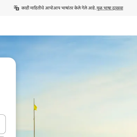
काही माहितीचे आपोआप भाषांतर केले गेले आहे. 
मूळ भाषा दाखवा
ा किजसह नेव्हिगेट करा किंवा स्पर्शाने स्वाइप जेश्चर्स वापरून एक्सप्लोर करा.