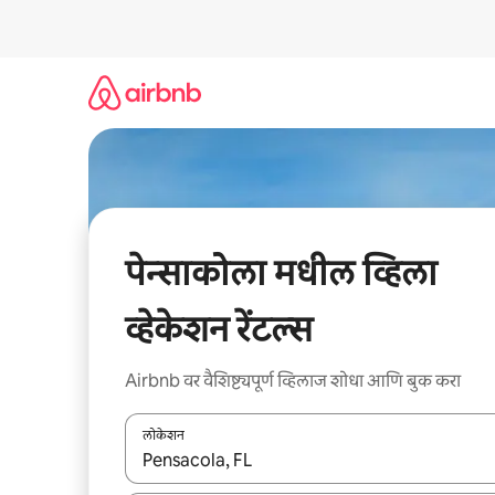
कंटेंटवर
जा
पेन्साकोला मधील व्हिला
व्हेकेशन रेंटल्स
Airbnb वर वैशिष्ट्यपूर्ण व्हिलाज शोधा आणि बुक करा
लोकेशन
जेव्हा परिणाम उपलब्ध असतील, तेव्हा वरच्या आणि खाली बाणांच्य