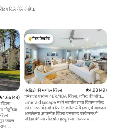
ेटिंग दिले गेले आहेत.
गेस्ट फेव्हरेट
गेस्ट फेव्ह
टॉप गेस्ट फेव्हरेट
गेस्ट फेव्ह
पेरडिडो की मधील व्हिला
5 पैकी 4.98 सरासरी रेटिंग, 4
4.98 (49)
एमेराल्ड एस्केप 4BR/4BA व्हिला, लॉस्ट की बीच
5 पैकी 4.65 सरासरी रेटिंग, 49 रिव्ह्यूज
4.65 (49)
क्लब
Emerald Escape मध्ये स्वर्गात राहा! विशेष लॉस्ट
व्हिला!
की गोल्फ अँड बीच रिसॉर्टमधील 4 बेडरूम, 4 बाथरूम
 गोष्टींच्या
असलेल्या आकर्षक व्हिला एमराल्ड एस्केपमध्ये
्हिला
पेन्साकोला
पर्डिडो कीच्या सौंदर्यात हरवून जा. गल्फच्या
सून फक्त
पोर्टोफिनो 
साखरेसारख्या पांढऱ्या वाळू आणि हिरव्या
पाण्यापासून काही मिनिटांच्या अंतरावर, 2,200 चौरस