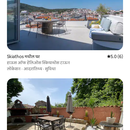
Skiathos मधील घर
5 पैकी 5.0 सरास
5.0 (6)
हाऊस ऑफ हेलिओस स्कियाथोस टाऊन
लोकेशन
·
आदरातिथ्य
·
सुविधा