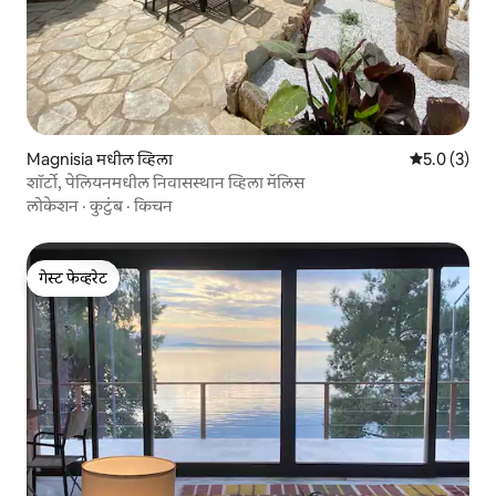
Magnisia मधील व्हिला
5 पैकी 5.0 सरास
5.0 (3)
शॉर्टो, पेलियनमधील निवासस्थान व्हिला मॅलिस
लोकेशन
·
कुटुंब
·
किचन
गेस्ट फेव्हरेट
गेस्ट फेव्हरेट