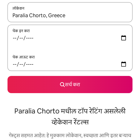
लोकेशन
जेव्हा परिणाम उपलब्ध असतील, तेव्हा वरच्या आणि खाली बाणांच्या किजसह नेव्हिगेट
चेक इन करा
चेक आऊट करा
सर्च करा
Paralia Chorto मधील टॉप रेटिंग असलेली
व्हेकेशन रेंटल्स
गेस्ट्स सहमत आहेत: हे मुक्काम लोकेशन, स्वच्छता आणि इतर बऱ्याच