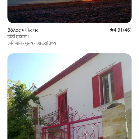
Βόλος मधील घर
5 पैकी 4.91 सरासर
4.91 (46)
हॉर्टो हाऊस 1
लोकेशन
·
मूल्य
·
आदरातिथ्य