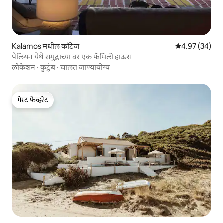
Kalamos मधील कॉटेज
5 पैकी 4.97 सरासरी
4.97 (34)
पेलियन येथे समुद्राच्या वर एक फॅमिली हाऊस
लोकेशन
·
कुटुंब
·
चालत जाण्यायोग्य
गेस्ट फेव्हरेट
गेस्ट फेव्हरेट