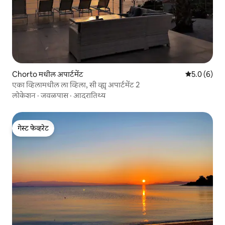
Chorto मधील अपार्टमेंट
5 पैकी 5.0 सरास
5.0 (6)
एका व्हिलामधील ला व्हिला, सी व्ह्यू अपार्टमेंट 2
लोकेशन
·
जवळपास
·
आदरातिथ्य
गेस्ट फेव्हरेट
गेस्ट फेव्हरेट