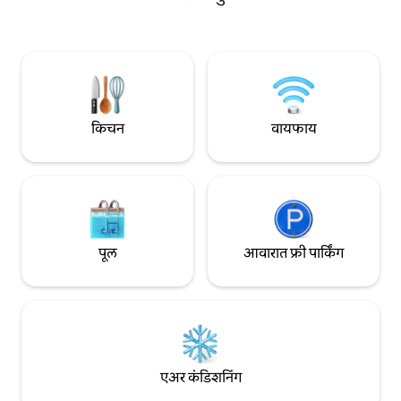
लहान उपसागरात मिलिना गावापासून 5 किमी
15 मिनिटांच्या ड्राइव्हव
अंतरावर असलेल्या अज्ञात पेलियनमध्ये आहे. आम्ही
आणि अत्यंत आरामदाय
सर्वात आनंदी ट्रीहाऊस आहोत. जिज्ञासू? नाव तुमचे
राहण्यासाठी, काम करण्
मार्गदर्शक असू द्या!
एक उत्तम जागा आहे.
किचन
वायफाय
पूल
आवारात फ्री पार्किंग
एअर कंडिशनिंग