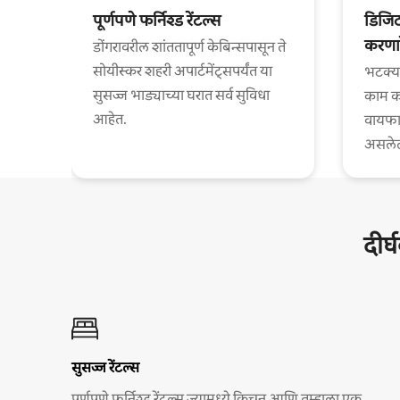
पूर्णपणे फर्निश्ड रेंटल्स
डिजि
करणार
डोंगरावरील शांततापूर्ण केबिन्सपासून ते
सोयीस्कर शहरी अपार्टमेंट्सपर्यंत या
भटक्य
सुसज्ज भाड्याच्या घरात सर्व सुविधा
काम कर
आहेत.
वायफा
असलेल्
दीर्
सुसज्ज रेंटल्स
पूर्णपणे फर्निश्ड रेंटल्स ज्यामध्ये किचन आणि तुम्हाला एक