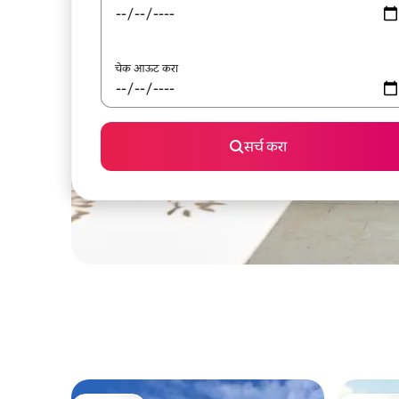
चेक आऊट करा
सर्च करा