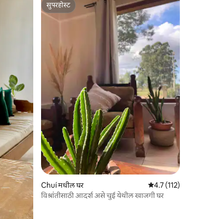
सुपरहोस्ट
सुपरहोस्ट
Chuí मधील घर
5 पैकी 4.7 सरासरी रेटिंग, 11
4.7 (112)
विश्रांतीसाठी आदर्श असे चुई येथील खाजगी घर