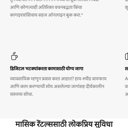
आणि कोणत्याही अतिरिक्त वचनबद्धता किंवा
श
कागदपत्रांशिवाय सहज ऑनलाइन बुक करा.*
डिजिटल भटक्यांकरता कामासाठी योग्य जागा
स
व्यावसायिक म्हणून प्रवास करत आहात? हाय-स्पीड वायफाय
A
आणि काम करण्याची सोय असलेल्या जागांसह दीर्घकालीन
व
वास्तव्य शोधा.
अ
मासिक रेंटल्ससाठी लोकप्रिय सुविधा