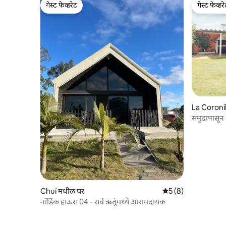
गेस्ट फेव्हरेट
गेस्ट फेव्हर
गेस्ट फेव्हरेट
गेस्ट फेव्हर
La Coronil
समुद्रापासू
Chuí मधील घर
5 पैकी 5 सरासरी रेटिंग, 
5 (8)
नॉर्डिक हाऊस 04 - सर्व ऋतूंमध्ये आरामदायक