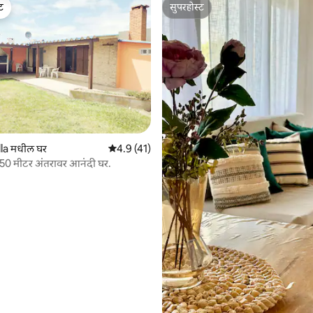
ेट
सुपरहोस्ट
ेट
सुपरहोस्ट
la मधील घर
5 पैकी 4.9 सरासरी रेटिंग, 41 रिव्ह्यूज
4.9 (41)
न 50 मीटर अंतरावर आनंदी घर.
8 रिव्ह्यूज