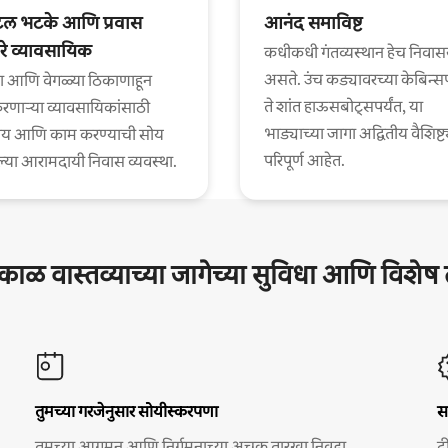
टल भटके आणि प्रवास
आनंद समाविष्ट
े व्यावसायिक
कधीकधी गंतव्यस्थान हेच निवास
असते. उंच कड्यावरच्या केबिन्स
ा आणि वेगळ्या ठिकाणाहून
ते शांत हाऊसबोट्सपर्यंत, या
णाऱ्या व्यावसायिकांसाठी
भाड्याच्या जागा अद्वितीय वैशिष्ट्
य आणि काम करण्याची सोय
परिपूर्ण आहेत.
या आरामदायी निवास व्यवस्था.
घकाळ वास्तव्याच्या जागेच्या सुविधा आणि विशे
तुमच्या गरजेनुसार सोयीस्करपणा
स
तुमच्या आगमन आणि निर्गमनाच्या अचूक तारखा निवडा
द