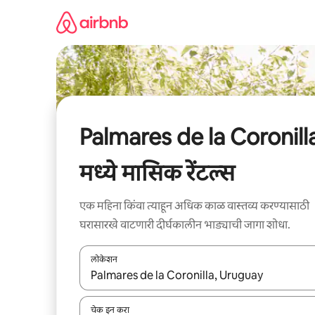
कंटेंटवर
जा
Palmares de la Coronill
मध्ये मासिक रेंटल्स
एक महिना किंवा त्याहून अधिक काळ वास्तव्य करण्यासाठी
घरासारखे वाटणारी दीर्घकालीन भाड्याची जागा शोधा.
लोकेशन
जेव्हा परिणाम उपलब्ध असतील, तेव्हा वरच्या आणि खाली बाणांच्य
चेक इन करा