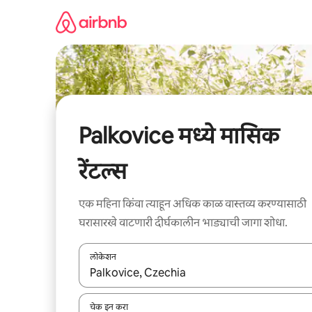
कंटेंटवर
जा
Palkovice मध्ये मासिक
रेंटल्स
एक महिना किंवा त्याहून अधिक काळ वास्तव्य करण्यासाठी
घरासारखे वाटणारी दीर्घकालीन भाड्याची जागा शोधा.
लोकेशन
जेव्हा परिणाम उपलब्ध असतील, तेव्हा वरच्या आणि खाली बाणांच्य
चेक इन करा