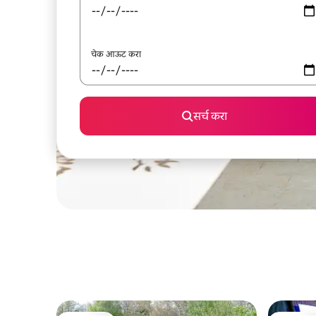
चेक आऊट करा
सर्च करा