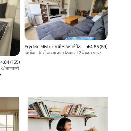
Frýdek-Místek मधील अपार्टमेंट
5 पैकी 4.85 सरासरी रेटिंग, 5
4.85 (59)
फ्रिडेक - मिस्टेकच्या शांत ठिकाणी 2 बेडरूम फ्लॅट
पैकी 4.84 सरासरी रेटिंग, 165 रिव्ह्यूज
4.84 (165)
kk/ बाल्कनी
र