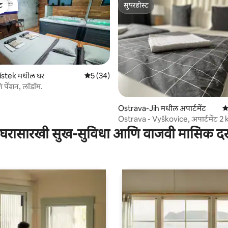
ेट
सुपरहोस्ट
ेट
सुपरहोस्ट
stek मधील घर
5 पैकी 5 सरासरी रेटिंग, 34 रिव्ह्यूज
5 (34)
 रिव्ह्यूज
 पेंशन, लॉडॉम.
Ostrava-Jih मधील अपार्टमेंट
5 
Ostrava - Vyškovice, अपार्टमेंट 2 
घरासारखी सुख-सुविधा आणि वाजवी मासिक द