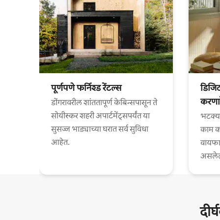
पूर्णपणे फर्निश्ड रेंटल्स
डिजि
करणार
डोंगरावरील शांततापूर्ण केबिन्सपासून ते
सोयीस्कर शहरी अपार्टमेंट्सपर्यंत या
भटक्य
सुसज्ज भाड्याच्या घरात सर्व सुविधा
काम कर
आहेत.
वायफा
असलेल्
दीर्