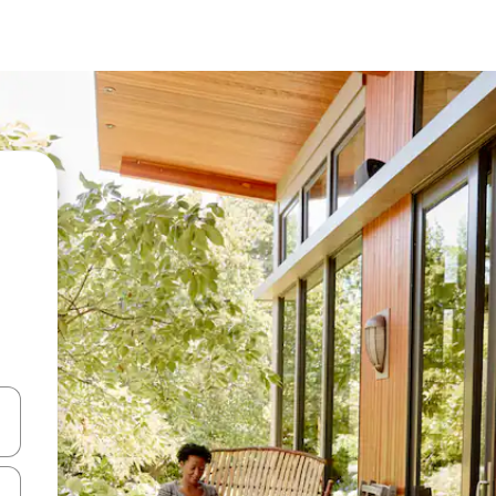
ा किजसह नेव्हिगेट करा किंवा स्पर्शाने स्वाइप जेश्चर्स वापरून एक्सप्लोर करा.