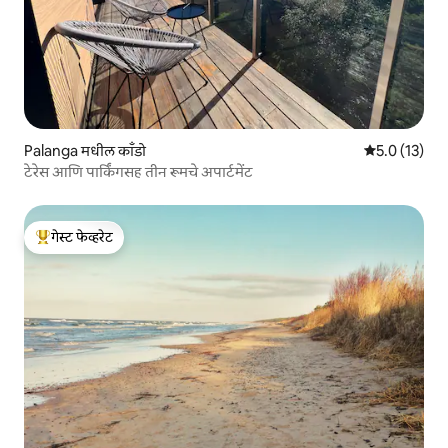
Palanga मधील काँडो
5 पैकी 5.0 सरासर
5.0 (13)
टेरेस आणि पार्किंगसह तीन रूमचे अपार्टमेंट
गेस्ट फेव्हरेट
टॉप गेस्ट फेव्हरेट