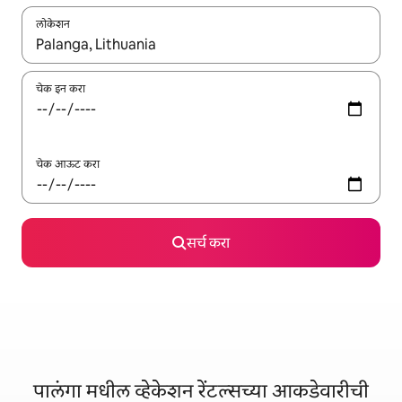
लोकेशन
जेव्हा परिणाम उपलब्ध असतील, तेव्हा वरच्या आणि खाली बाणांच्या किजसह नेव्हिगेट
चेक इन करा
चेक आऊट करा
सर्च करा
पालंगा मधील व्हेकेशन रेंटल्सच्या आकडेवारीची