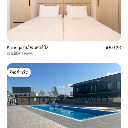
Palanga मधील अपार्टमेंट
5 पैकी 5.0 सरास
5.0 (9)
हायजेलिग लॉफ्ट
गेस्ट फेव्हरेट
गेस्ट फेव्हरेट