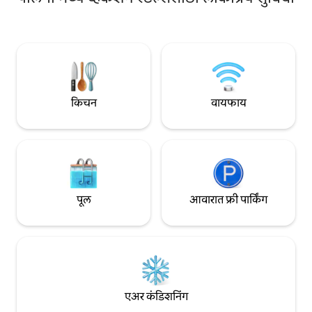
एक उबदार लायब्ररी तयार क
अंगणातील गॅझेबोमध्य
बार्बेक्यूचा आनंद घेऊ 
विनामूल्य पार्किंगच्या
,,1895'' पालंगा पिअर
सेंटरपासून 600 मीटर आ
विमानतळापासून 5 किम
किचन
वायफाय
पूल
आवारात फ्री पार्किंग
एअर कंडिशनिंग