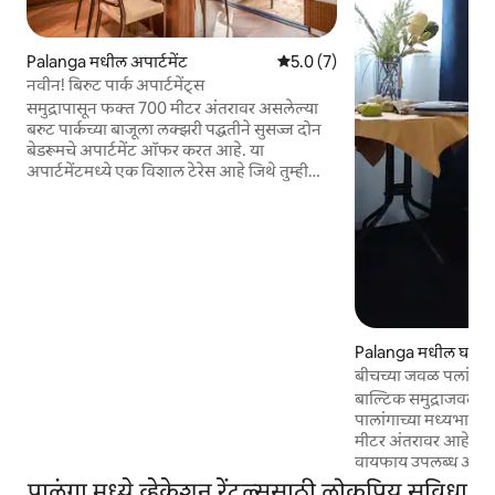
Palanga मधील अपार्टमेंट
5 पैकी 5.0 सरासरी रेटिंग, 7 रिव्ह्यूज
5.0 (7)
नवीन! बिरुट पार्क अपार्टमेंट्स
समुद्रापासून फक्त 700 मीटर अंतरावर असलेल्या
बरुट पार्कच्या बाजूला लक्झरी पद्धतीने सुसज्ज दोन
बेडरूमचे अपार्टमेंट ऑफर करत आहे. या
अपार्टमेंटमध्ये एक विशाल टेरेस आहे जिथे तुम्ही
सूर्यास्ताचा आणि समुद्राच्या लाटांच्या आवाजाचा
आनंद घेऊ शकता, यामुळे एक रोमँटिक आणि शांत
वातावरण तयार होईल. याव्यतिरिक्त, अपार्टमेंटमध्ये
एक आधुनिक रेफ्रिजरेटर आहे ज्यात आईस क्यूब
प्रॉडक्शन फंक्शन, स्वतंत्र वाईन फ्रिज आणि हाय -
एंड होम उपकरणे आहेत जी तुमच्या विश्रांतीदरम्यान
तुमची सुविधा आणि आराम सुनिश्चित करतील.
तुम्हाला इलेक्ट्रिक कार चार्ज करण्याची शक्यता
Palanga मधील घर
असलेले पार्किंग लॉट दिले जाईल.
बीचच्या जवळ पलांगा 
गेस्ट्ससाठी
बाल्टिक समुद्राजवळील 
पालांगाच्या मध्यभागी, 
मीटर अंतरावर आहे. संपूर्
वायफाय उपलब्ध आहे. चार रूम्सच्या घरात ए
बाथरूम, एक किचन आहे
पालंगा मध्ये व्हेकेशन रेंटल्ससाठी लोकप्रिय सुविधा