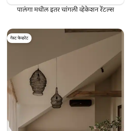
पालंगा मधील इतर चांगली व्हेकेशन रेंटल्स
गेस्ट फेव्हरेट
गेस्ट फेव्हरेट