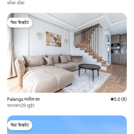
ब्लॅक अँबर
गेस्ट फेव्हरेट
गेस्ट फेव्हरेट
Palanga मधील घर
5 पैकी 5.0 सरास
5.0 (8)
फाल्कन29 सुईट
गेस्ट फेव्हरेट
गेस्ट फेव्हरेट