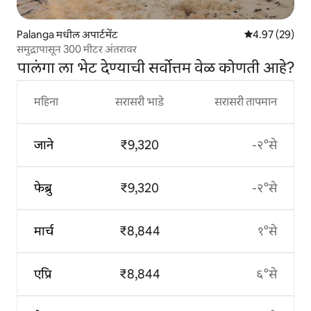
Palanga मधील अपार्टमेंट
5 पैकी 4.97 सरासरी
4.97 (29)
समुद्रापासून 300 मीटर अंतरावर
पालंगा ला भेट देण्याची सर्वोत्तम वेळ कोणती आहे?
महिना
सरासरी भाडे
सरासरी तापमान
जाने
₹9,320
-२°से
फेब्रु
₹9,320
-२°से
मार्च
₹8,844
१°से
एप्रि
₹8,844
६°से