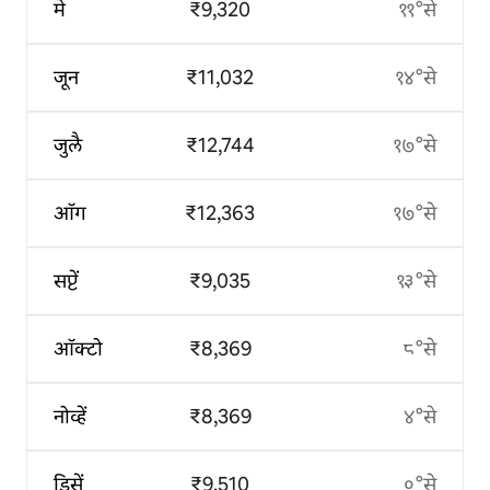
मे
₹9,320
११°से
जून
₹11,032
१४°से
जुलै
₹12,744
१७°से
ऑग
₹12,363
१७°से
सप्टें
₹9,035
१३°से
ऑक्टो
₹8,369
८°से
नोव्हें
₹8,369
४°से
डिसें
₹9,510
०°से