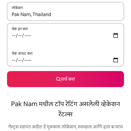
लोकेशन
जेव्हा परिणाम उपलब्ध असतील, तेव्हा वरच्या आणि खाली बाणांच्या किजसह नेव्हिगेट
चेक इन करा
चेक आऊट करा
सर्च करा
Pak Nam मधील टॉप रेटिंग असलेली व्हेकेशन
रेंटल्स
गेस्ट्स सहमत आहेत: हे मुक्काम लोकेशन, स्वच्छता आणि इतर बऱ्याच