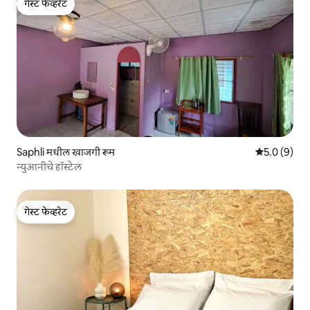
गेस्ट फेव्हरेट
गेस्ट फेव्हरेट
Saphli मधील खाजगी रूम
5 पैकी 5.0 सरास
5.0 (9)
न्युआनीचे हॉस्टेल
गेस्ट फेव्हरेट
गेस्ट फेव्हरेट