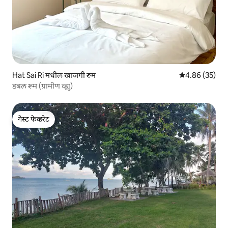
Hat Sai Ri मधील खाजगी रूम
5 पैकी 4.86 सरासरी
4.86 (35)
डबल रूम (ग्रामीण व्ह्यू)
गेस्ट फेव्हरेट
गेस्ट फेव्हरेट