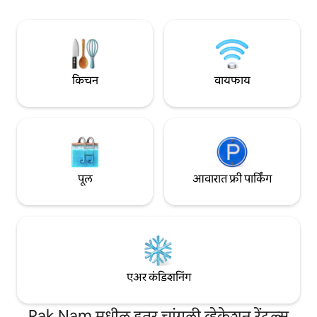
ट्रान्सफर्स उपलब्ध 
कॅम्पिंग उपकरण उपलब्ध आहेत. पाळीव प्राणी
परवडणारे वास्तव्य जे 
आणणे🐶🐱 शक्य आहे. घराच्या मैदानावर पार्किंग
आमच्याशी कधीही संपर्
उपलब्ध 🚗 आहे. ️ वायफाय, गरम पाणी, रेफ्रिजरेटर,
केटल, एअर कंडिशनर, वॉशिंग मशीन आणि टीव्ही
आहे. - कायाक्स उपलब्ध. तुम्हाला खेळायचे
असल्यास आगाऊ व्यवस्था केली जाऊ शकते.
किचन
वायफाय
अतिरिक्त शुल्क - बोट दर 1 दिवस 200 THB/3
दिवस 450 THB/7 दिवस 1,000 THB
पूल
आवारात फ्री पार्किंग
एअर कंडिशनिंग
Pak Nam मधील इतर चांगली व्हेकेशन रेंटल्स