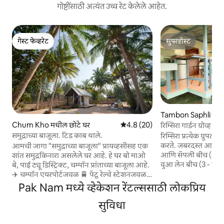
गोष्टींसाठी अत्यंत उच्च रेट केलेले आहेत.
गेस्ट फेव्हरेट
सुपरहोस्ट
गेस्ट फेव्हरेट
सुपरहोस्ट
Tambon Saphli मधी
Chum Kho मधील छोटे घर
5 पैकी 4.8 सरासरी रेटिंग, 20 रिव्ह्यूज
4.8 (20)
रिम्सिरा गार्डन ग्रोव्ह
समुद्राच्या बाजूला. टिड काब थाले.
रिम्सिरा प्रत्येक ग्रुपल
करते. जबरदस्त आकर्षक र
आमची जागा "समुद्राच्या बाजूला" प्रायव्हसीसह एक
आणि सॅपली बीच (3 - 
शांत समुद्रकिनारा असलेले घर आहे. हे घर बो माओ
वुआ लेन बीच (3 - मिनिट
बे, पाई ट्यू डिस्ट्रिक्ट, चम्पॉन प्रांताच्या बाजूला आहे.
ॲक्सेसचा आनंद घ्या. स
✈️ चम्पॉन एयरपोर्टजवळ 🚆 पॅटू रेल्वे स्टेशनजवळ
सीजे प्लस आणि बिग स
🏫 Lat Krabang Chumphon ला 10 मिनिटे थंग
Pak Nam मध्ये व्हेकेशन रेंटल्ससाठी लोकप्रिय
अँड्रॉइड टीव्ही, एअर 
वुआ सेल बीचपासून 🏝️ 30 मिनिटांच्या अंतरावर
नेटफ्लिक्स आणि डायनि
समुद्राजवळील उत्तम रेस्टॉरंट्सच्या 🍤 जवळ. 🍜
सुविधा
सुसज्ज. पाळीव प्राण्
कालव्याजवळील एका स्वादिष्ट नूडल रेस्टॉरंटजवळ.
मेळाव्यासाठी आदर्श. 
सायकली विनामूल्य उपलब्ध 🚲 आहेत. 🏕 काही