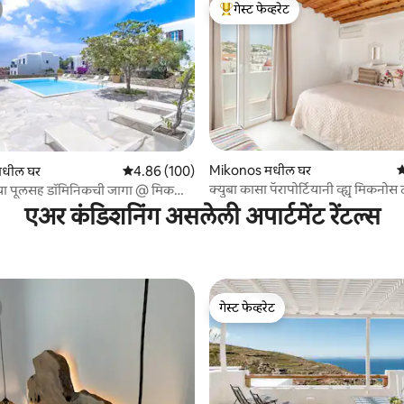
गेस्ट फेव्हरेट
टॉप गेस्ट फेव्हरेट
 रिव्ह्यूज
Mikonos मधील घर
5
धील घर
5 पैकी 4.86 सरासरी रेटिंग, 100 रिव्ह्यूज
4.86 (100)
क्युबा कासा पॅरापोर्टियानी व्ह्यू मिकनो
्या पूलसह डॉमिनिकची जागा @ मिकनोस
एअर कंडिशनिंग असलेली अपार्टमेंट रेंटल्स
गेस्ट फेव्हरेट
गेस्ट फेव्हरेट