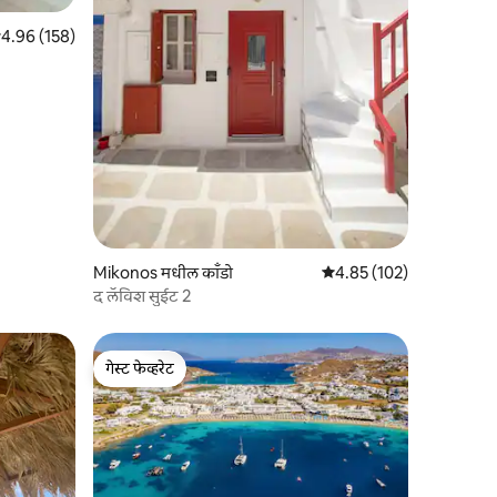
पैकी 4.96 सरासरी रेटिंग, 158 रिव्ह्यूज
4.96 (158)
Mikonos मधील काँडो
5 पैकी 4.85 सरासरी रेटिंग, 10
4.85 (102)
द लॅविश सुईट 2
गेस्ट फेव्हरेट
गेस्ट फेव्हरेट