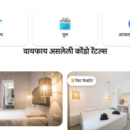
 सोफा) आहे. एक व्हरांडा आहे जो
मिनिटांच्या अंतरावर (चालणे) एक बस स
ि अनोखी विश्रांती प्रदान करतो.
तुम्हाला मिकनोस टाऊनकडे घेऊन जातो.
य-फाय. वरच्या आणि खालच्या दोन्ही
साफसफाईचा समावेश आहे. पॅनोरॅमिक समु
एअर कंडिशनिंग युनिट्स आहेत.
दृश्यांसह खाजगी स्विमिंग पू खाजगी
ाय
पूल
आवारात 
वायफाय असलेली कोंडो रेंटल्स
गेस्ट फेव्हरेट
टॉप गेस्ट फेव्हरेट