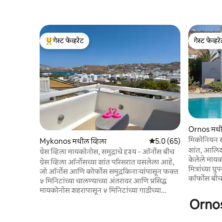
गेस्ट फेव्हरेट
गेस्ट फेव्हर
टॉप गेस्ट फेव्हरेट
गेस्ट फेव्हर
Ornos मधी
मिकोनियन स
Mykonos मधील व्हिला
5 पैकी 5.0 सरासरी रेटिंग, 65
5.0 (65)
शांत, आलिशा
ग्रेस व्हिला मायकोनोस, समुद्राचे दृश्य - ऑर्नोस बीच
केलेले मायक
ग्रेस व्हिला ऑर्नोसच्या शांत परिसरात वसलेला आहे,
मित्रांच्या ग
जो ऑर्नोस आणि कोर्फोस समुद्रकिनाऱ्यांपासून फक्त
कॉर्फोस बीच
५ मिनिटांच्या चालण्याच्या अंतरावर आणि प्रसिद्ध
(काइटसर्फर
मायकोनोस शहरापासून ५ मिनिटांच्या गाडीच्या
5 मिनिटांच्
अंतरावर आहे! ग्रेस व्हिला समुद्रकिनारे, कौटुंबिक
Ornos 
स्विमिंग पूल
उपक्रम, नाइटलाइफ, बार, रेस्टॉरंट्स आणि जेवणाची
3 बेडरूम्स
ठिकाणे, पारंपारिक ग्रीक फास्ट फूड (गायरोस), मुख्य