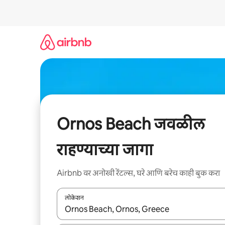
कंटेंटवर
जा
Ornos Beach जवळील
राहण्याच्या जागा
Airbnb वर अनोखी रेंटल्स, घरे आणि बरेच काही बुक करा
लोकेशन
जेव्हा परिणाम उपलब्ध असतील, तेव्हा वरच्या आणि खाली बाणांच्य