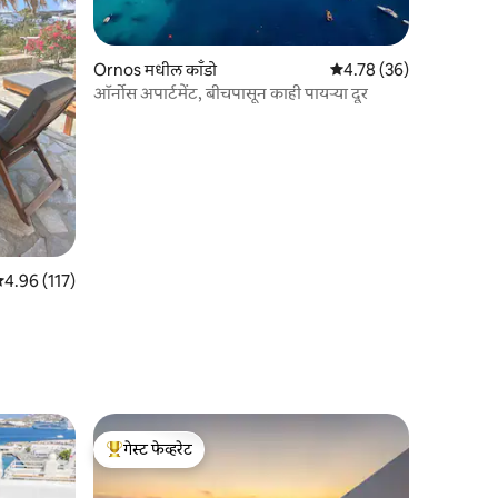
Ornos मधील काँडो
5 पैकी 4.78 सरासरी रेटिंग, 3
4.78 (36)
ऑर्नोस अपार्टमेंट, बीचपासून काही पायऱ्या दूर
 पैकी 4.96 सरासरी रेटिंग, 117 रिव्ह्यूज
4.96 (117)
गेस्ट फेव्हरेट
टॉप गेस्ट फेव्हरेट