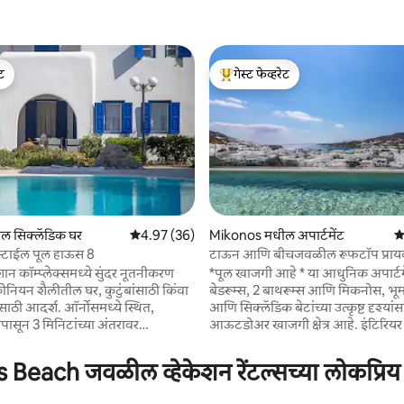
ेट
गेस्ट फेव्हरेट
ेट
टॉप गेस्ट फेव्हरेट
ल सिक्लॅडिक घर
5 पैकी 4.97 सरासरी रेटिंग, 36 रिव्ह्यूज
4.97 (36)
Mikonos मधील अपार्टमेंट
5 
्टाईल पूल हाऊस 8
टाऊन आणि बीचजवळील रूफटॉप प्रायव्
 रिव्ह्यूज
आणि सी व्ह्यूज
न कॉम्प्लेक्समध्ये सुंदर नूतनीकरण
*पूल खाजगी आहे * या आधुनिक अपार्टमे
ोनियन शैलीतील घर, कुटुंबांसाठी किंवा
बेडरूम्स, 2 बाथरूम्स आणि मिकनोस, भूमध
्रुपसाठी आदर्श. ऑर्नोसमध्ये स्थित,
आणि सिक्लॅडिक बेटांच्या उत्कृष्ट दृश्या
पासून 3 मिनिटांच्या अंतरावर
आऊटडोअर खाजगी क्षेत्र आहे. इंटिरियर
चा बीच) आहे) आणि ऑर्नोस बीचपासून
नूतनीकरण केले गेले होते आणि सर्व का
या अंतरावर. एक मोठा, शेअर केलेला
आहे. नवीन अपार्टमेंट ऑर्नोस टाऊन आणि
Beach जवळील व्हेकेशन रेंटल्सच्या लोकप्रिय
, एक पूर्णपणे सुसज्ज किचन, 2 बाथरूम्स,
बीचपासून 4 मिनिटे (चालणे) अंतरावर
 आणि लिव्हिंग रूम (आवश्यक असल्यास
मिकनोस टाऊनपासून 5 मिनिटांच्या अंतर