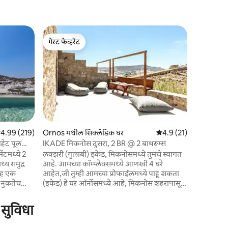
Ornos मधी
गेस्ट फेव्हरेट
गेस्ट फे
ब्ल
गेस्ट फेव्हरेट
टॉप गेस्ट फ
"ब्लू डेझी
ऑर्नोस बीचम
स्थित आहे
कमी अंतरावर
घेतो, कुटुं
आणि एअर - 
लिव्हिंग रू
केलेले स्वि
पैकी 4.99 सरासरी रेटिंग, 219 रिव्ह्यूज
4.99 (219)
Ornos मधील सिक्लॅडिक घर
5 पैकी 4.9 सरासरी रेटिंग, 2
4.9 (21)
वयोगटांसाठी योग्य 
हेट पूल
IKADE मिकनोस दुसरा, 2 BR @ 2 बाथरूम्स
लोकांसाठी 
ंटमध्ये 2
लक्झरी (गुलाबी) इकेड, मिकनोसमध्ये तुमचे स्वागत
प्रोफाईल, 
्य समुद्र
आहे. आमच्या कॉम्प्लेक्समध्ये आणखी 4 घरे
शकता.
ंसह एक
आहेत,जी तुम्ही आमच्या प्रोफाईलमध्ये पाहू शकता
 नुकतेच
(इकेड) हे घर ऑर्नोसमध्ये आहे, मिकनोस शहरापासून
ही नवीन
5 - मिनिटांच्या अंतरावर आहे, जे सुंदरपणे
सुव्यवस्थित ऑर्नोस बीच आणि कॉर्फोस बीच दरम्यान
 सुविधा
 आणि
वसलेले आहे - पतंग सर्फिंग आणि वॉटर स्पोर्ट्ससाठी
ावर आहे. 2
आदर्श कुटुंबांसाठी किंवा लहान ग्रुप्ससाठी आदर्श, हे