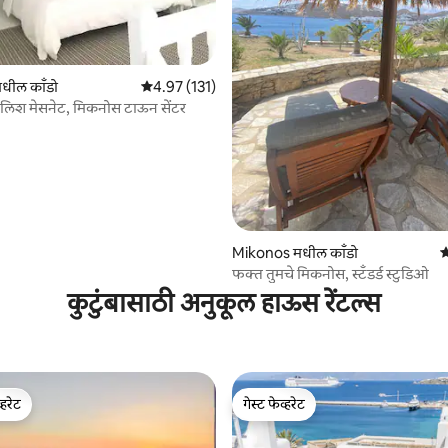
 रिव्ह्यूज
धील काँडो
5 पैकी 4.97 सरासरी रेटिंग, 131 रिव्ह्यूज
4.97 (131)
ायलिश मेसनेट, मिकनोस टाऊन सेंटर
Mikonos मधील काँडो
5
फक्त तुमचे मिकनोस, स्टँडर्ड स्टुडिओ
कुटुंबासाठी अनुकूल हाऊस रेंटल्स
्हरेट
गेस्ट फेव्हरेट
व्हरेट
गेस्ट फेव्हरेट