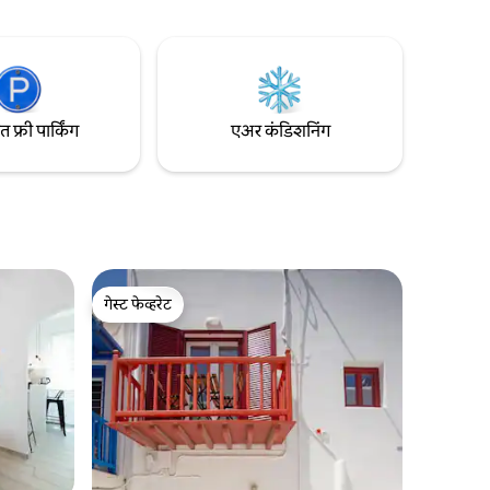
्टॉप आहे जो
लोकेशन सर्व स्थानिक मार्केट, बस स्टॉप, एटीएम,
 दैनंदिन
रेस्टॉरंट्स इत्यादींसह सुविधा देते — हे सर्व विश्रांती
द्राच्या
आणि करमणुकीचे परिपूर्ण मिश्रण सुनिश्चित करते.
 पार्किंग
फ्री पार्किंग
एअर कंडिशनिंग
गेस्ट फेव्हरेट
गेस्ट फेव्हरेट