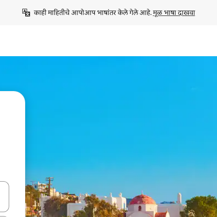
काही माहितीचे आपोआप भाषांतर केले गेले आहे. 
मूळ भाषा दाखवा
ा किजसह नेव्हिगेट करा किंवा स्पर्शाने स्वाइप जेश्चर्स वापरून एक्सप्लोर करा.