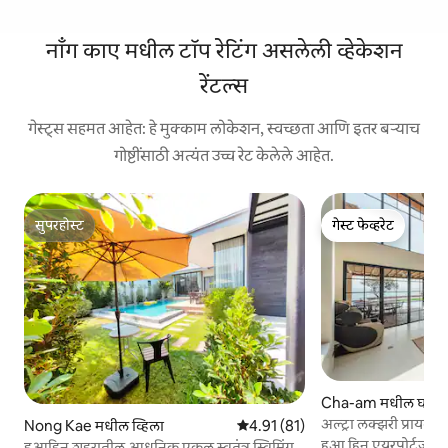
नॉंग काए मधील टॉप रेटिंग असलेली व्हेकेशन
रेंटल्स
गेस्ट्स सहमत आहेत: हे मुक्काम लोकेशन, स्वच्छता आणि इतर बऱ्याच
गोष्टींसाठी अत्यंत उच्च रेट केलेले आहेत.
सुपरहोस्ट
गेस्ट फेव्हरेट
सुपरहोस्ट
गेस्ट फेव्हरेट
Cha-am मधील घर
अल्ट्रा लक्झरी प्रायव्हे
Nong Kae मधील व्हिला
5 पैकी 4.91 सरासरी रेटिंग, 81 रिव्ह्यूज
4.91 (81)
व्हिला
हुआ हिन एयरपोर्टजवळी
हुआहिन शहरातील आधुनिक एकल स्वतंत्र स्विमिंग