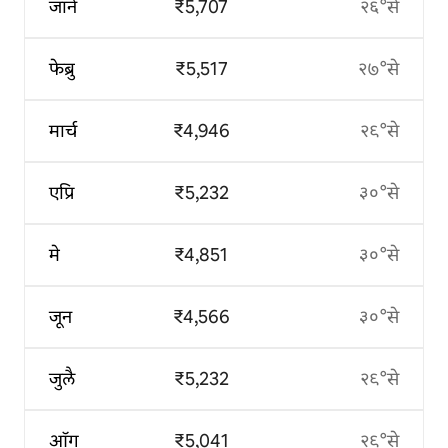
जाने
₹5,707
२६°से
फेब्रु
₹5,517
२७°से
मार्च
₹4,946
२९°से
एप्रि
₹5,232
३०°से
मे
₹4,851
३०°से
जून
₹4,566
३०°से
जुलै
₹5,232
२९°से
ऑग
₹5,041
२९°से