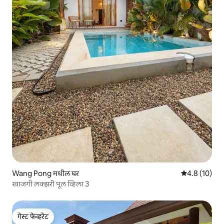
Wang Pong मधील घर
5 पैकी 4.8 सरासर
4.8 (10)
खाजगी लक्झरी पूल व्हिला 3
गेस्ट फेव्हरेट
गेस्ट फेव्हरेट