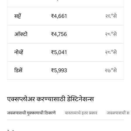
सप्टें
₹4,661
२९°से
ऑक्टो
₹4,756
२८°से
नोव्हें
₹5,041
२८°से
डिसें
₹5,993
२७°से
एक्सप्लोअर करण्यासाठी डेस्टिनेशन्स
जवळपासची मुक्कामाची ठिकाणे
वास्तव्याचे इतर प्रकार
जवळपासची सर्वो