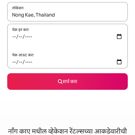
लोकेशन
जेव्हा परिणाम उपलब्ध असतील, तेव्हा वरच्या आणि खाली बाणांच्या किजसह नेव्हिगेट
चेक इन करा
चेक आऊट करा
सर्च करा
नॉंग काए मधील व्हेकेशन रेंटल्सच्या आकडेवारीची