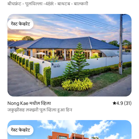
बीचफ्रंट - पूलविल्ला -4BR - बाथटब - बाल्कनी
गेस्ट फेव्हरेट
गेस्ट फेव्हरेट
Nong Kae मधील व्हिला
5 पैकी 4.9 सरासर
4.9 (31)
जकुझीसह लक्झरी पूल व्हिला हुआ हिन
गेस्ट फेव्हरेट
गेस्ट फेव्हरेट