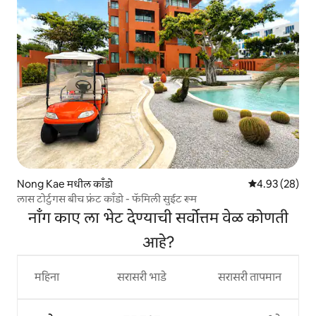
Nong Kae मधील काँडो
5 पैकी 4.93 सरासरी
4.93 (28)
लास टोर्टुगस बीच फ्रंट काँडो - फॅमिली सुईट रूम
नॉंग काए ला भेट देण्याची सर्वोत्तम वेळ कोणती
आहे?
महिना
सरासरी भाडे
सरासरी तापमान