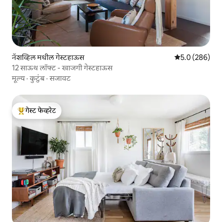
नॅशव्हिल मधील गेस्टहाऊस
5 पैकी 5.0 सरासरी 
5.0 (286)
12 साऊथ लॉफ्ट - खाजगी गेस्टहाऊस
मूल्य
·
कुटुंब
·
सजावट
गेस्ट फेव्हरेट
टॉप गेस्ट फेव्हरेट