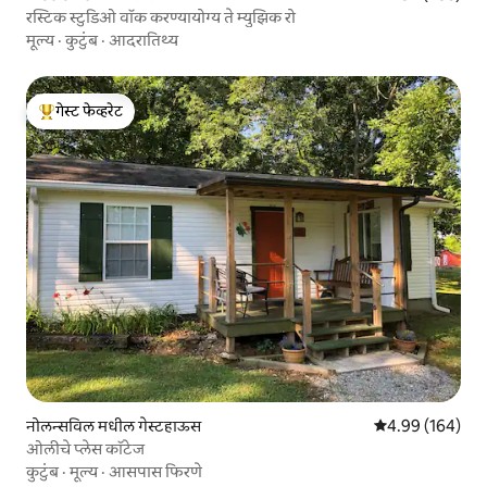
रस्टिक स्टुडिओ वॉक करण्यायोग्य ते म्युझिक रो
मूल्य
·
कुटुंब
·
आदरातिथ्य
गेस्ट फेव्हरेट
टॉप गेस्ट फेव्हरेट
नोलन्सविल मधील गेस्टहाऊस
5 पैकी 4.99 सरासरी 
4.99 (164)
ओलीचे प्लेस कॉटेज
कुटुंब
·
मूल्य
·
आसपास फिरणे