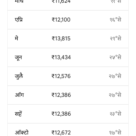
मार्च
₹11,624
११°से
एप्रि
₹12,100
१६°से
मे
₹13,815
२१°से
जून
₹13,434
२५°से
जुलै
₹12,576
२७°से
ऑग
₹12,386
२७°से
सप्टें
₹12,386
२३°से
ऑक्टो
₹12,672
१७°से