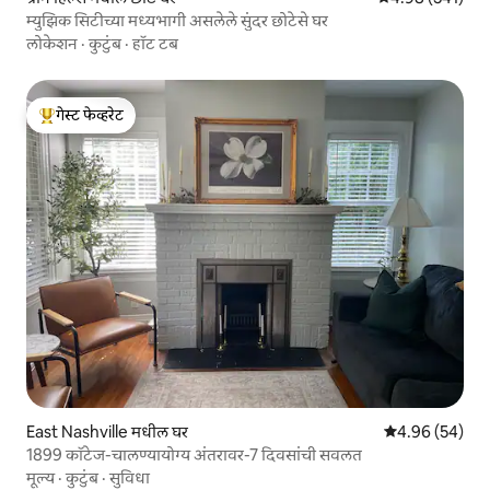
म्युझिक सिटीच्या मध्यभागी असलेले सुंदर छोटेसे घर
लोकेशन
·
कुटुंब
·
हॉट टब
गेस्ट फेव्हरेट
टॉप गेस्ट फेव्हरेट
East Nashville मधील घर
5 पैकी 4.96 सरासरी
4.96 (54)
1899 कॉटेज-चालण्यायोग्य अंतरावर-7 दिवसांची सवलत
मूल्य
·
कुटुंब
·
सुविधा