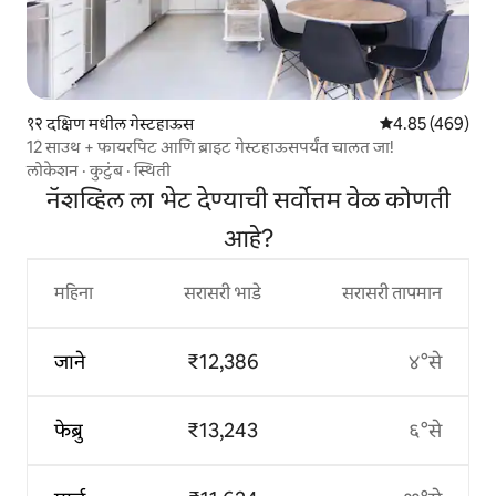
१२ दक्षिण मधील गेस्टहाऊस
5 पैकी 4.85 सरासरी 
4.85 (469)
12 साउथ + फायरपिट आणि ब्राइट गेस्टहाऊसपर्यंत चालत जा!
लोकेशन
·
कुटुंब
·
स्थिती
नॅशव्हिल ला भेट देण्याची सर्वोत्तम वेळ कोणती
आहे?
महिना
सरासरी भाडे
सरासरी तापमान
जाने
₹12,386
४°से
फेब्रु
₹13,243
६°से