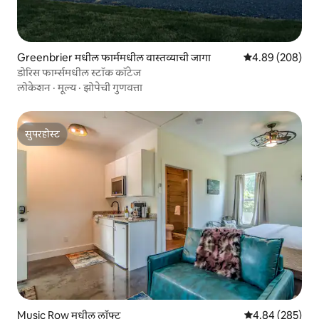
Greenbrier मधील फार्ममधील वास्तव्याची जागा
5 पैकी 4.89 सरासरी 
4.89 (208)
डोरिस फार्म्समधील स्टॉक कॉटेज
लोकेशन
·
मूल्य
·
झोपेची गुणवत्ता
सुपरहोस्ट
सुपरहोस्ट
Music Row मधील लॉफ्ट
5 पैकी 4.84 सरासरी 
4.84 (285)