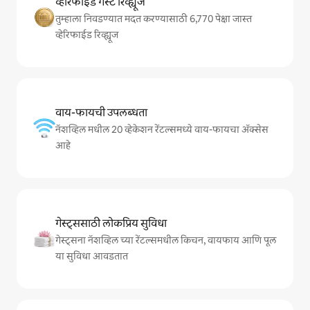
व्हेरिफाईड गेस्ट रिव्ह्यूज
तुम्हाला निवडण्यात मदत करण्यासाठी 6,770 पेक्षा जास्त
व्हेरिफाईड रिव्ह्यूज
वाय-फायची उपलब्धता
नॅशव्हिल मधील 20 व्हेकेशन रेंटल्समध्ये वाय-फायचा अ‍ॅक्सेस
आहे
गेस्ट्ससाठी लोकप्रिय सुविधा
गेस्ट्सना नॅशव्हिल च्या रेंटल्समधील किचन, वायफाय आणि पूल
या सुविधा आवडतात