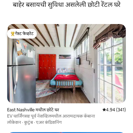
बाहेर बसायची सुविधा असलेली छोटी रेंटल घरे
गेस्ट फेव्हरेट
टॉप गेस्ट फेव्हरेट
East Nashville मधील छोटे घर
5 पैकी 4.94 सरासरी 
4.94 (341)
EV चार्जिंगसह पूर्व नॅशव्हिलमधील आरामदायक कॅबाना
लोकेशन
·
कुटुंब
·
एअर कंडिशनिंग