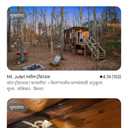
सुपरहोस्ट
सुपरहोस्ट
Mt. Juliet मधील ट्रीहाऊस
5 पैकी 4.74 सरासरी
4.74 (102)
शांत ट्रीहाऊस | फायरपिट + ग्रिल*पाळीव प्राण्यांसाठी अनुकूल!
मूल्य
·
लोकेशन
·
किचन
सुपरहोस्ट
सुपरहोस्ट