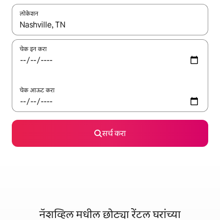
लोकेशन
जेव्हा परिणाम उपलब्ध असतील, तेव्हा वरच्या आणि खाली बाणांच्या किजसह नेव्हिगेट
चेक इन करा
चेक आऊट करा
सर्च करा
नॅशव्हिल मधील छोट्या रेंटल घरांच्या