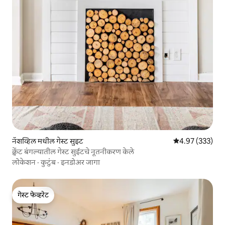
नॅशव्हिल मधील गेस्ट सुइट
5 पैकी 4.97 सरासरी 
4.97 (333)
क्वेंट बंगल्यातील गेस्ट सुईटचे नूतनीकरण केले
लोकेशन
·
कुटुंब
·
इनडोअर जागा
गेस्ट फेव्हरेट
गेस्ट फेव्हरेट