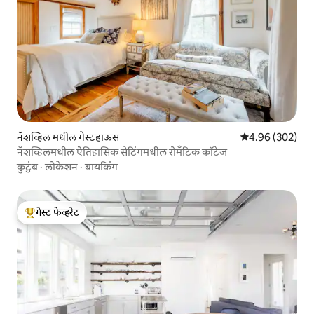
नॅशव्हिल मधील गेस्टहाऊस
5 पैकी 4.96 सरासरी 
4.96 (302)
नॅशव्हिलमधील ऐतिहासिक सेटिंगमधील रोमँटिक कॉटेज
कुटुंब
·
लोकेशन
·
बायकिंग
गेस्ट फेव्हरेट
टॉप गेस्ट फेव्हरेट