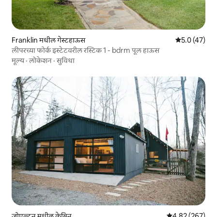
Franklin मधील गेस्टहाऊस
5 पैकी 5.0 सरासर
5.0 (47)
लीपरच्या फोर्क इस्टेटवरील रस्टिक 1 - bdrm पूल हाऊस
मूल्य
·
लोकेशन
·
सुविधा
जोएल्टन मधील केबिन
5 पैकी 4.82 सरासरी 
4.82 (267)