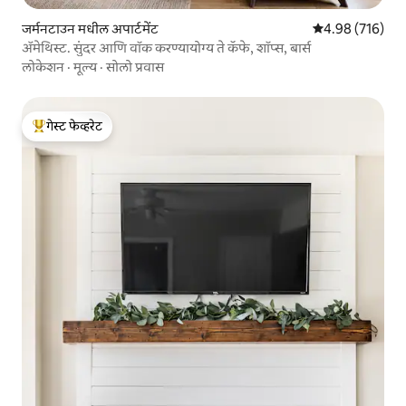
जर्मनटाउन मधील अपार्टमेंट
5 पैकी 4.98 सरासरी 
4.98 (716)
ॲमेथिस्ट. सुंदर आणि वॉक करण्यायोग्य ते कॅफे, शॉप्स, बार्स
लोकेशन
·
मूल्य
·
सोलो प्रवास
गेस्ट फेव्हरेट
टॉप गेस्ट फेव्हरेट