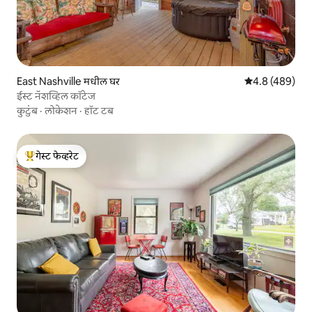
East Nashville मधील घर
5 पैकी 4.8 सरासरी 
4.8 (489)
ईस्ट नॅशव्हिल कॉटेज
कुटुंब
·
लोकेशन
·
हॉट टब
गेस्ट फेव्हरेट
टॉप गेस्ट फेव्हरेट