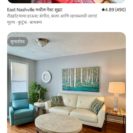
East Nashville मधील गेस्ट सुइट
5 पैकी 4.89 सरासरी 
4.89 (490)
रीडहॉटमामा हाऊस: संगीत, कला आणि व्हायब्जची जागा!
मूल्य
·
कुटुंब
·
बाथरूम
सुपरहोस्ट
सुपरहोस्ट