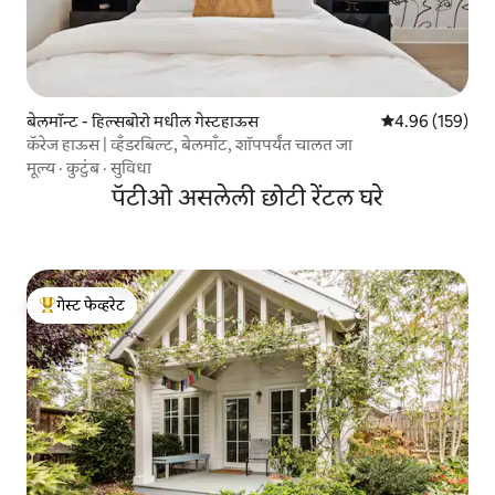
बेलमॉन्ट - हिल्सबोरो मधील गेस्टहाऊस
5 पैकी 4.96 सरासरी 
4.96 (159)
कॅरेज हाऊस | व्हँडरबिल्ट, बेलमाँट, शॉपपर्यंत चालत जा
मूल्य
·
कुटुंब
·
सुविधा
पॅटीओ असलेली छोटी रेंटल घरे
गेस्ट फेव्हरेट
टॉप गेस्ट फेव्हरेट