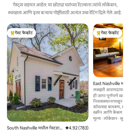
गेस्ट्स सहमत आहेत: या छोट्या घरांच्या रेंटल्सना त्यांचे लोकेशन,
स्वच्छता आणि इतर बऱ्याच गोष्टींसाठी अत्यंत उच्च रेटिंग दिले गेले आहे.
गेस्ट फेव्हरेट
गेस्ट फेव्हरेट
टॉप गेस्ट फेव्हरेट
टॉप गेस्ट फेव्हरेट
East Nashville मधील
लक्झरी आरामदायक गे
ही जागा पूर्णपणे खाज
निवासस्थानापासून वेगळ
शॉवरसह बाथरूम, सुसज
स्क्रीन आणि केबल असल
जाड लाकडी बीम असलेल्
मूल्य
·
लोकेशन
·
सुविध
अपार्टमेंटला प्रशस्त व
South Nashville मधील गेस्टहाऊ
5 पैकी 4.92 सरासरी रेटिंग, 783 रिव्ह्यूज
4.92 (783)
मेक्सिकन टाईलच्या 