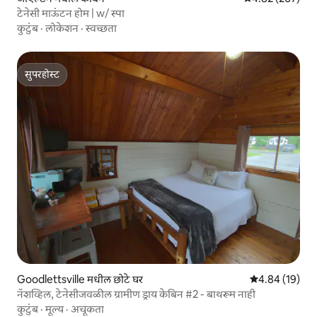
टेनेसी माऊंटन होम | w/ स्पा
कुटुंब
·
लोकेशन
·
स्वच्छता
सुपरहोस्ट
सुपरहोस्ट
Goodlettsville मधील छोटे घर
5 पैकी 4.84 सरासर
4.84 (19)
नॅशव्हिल, टेनेसीजवळील ग्रामीण ड्राय केबिन #2 - बाथरूम नाही
कुटुंब
·
मूल्य
·
अचूकता