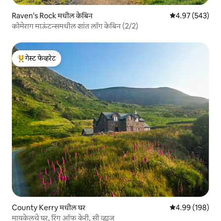
Raven's Rock मधील केबिन
5 पैकी 4.97 सरासरी 
4.97 (543)
कोमेराग माऊंटन्समधील शांत लॉग केबिन (2/2)
गेस्ट फेव्हरेट
टॉप गेस्ट फेव्हरेट
County Kerry मधील घर
5 पैकी 4.99 सरासरी 
4.99 (198)
मायकेलचे घर, रिंग ऑफ केरी, सी व्ह्यूज