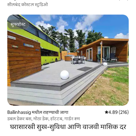
सीलबंद कोस्टल स्टुडिओ
सुपरहोस्ट
सुपरहोस्ट
Ballinhassig मधील राहण्याची जागा
5 पैकी 4.89 सरासरी 
4.89 (216)
डबल डेकर बस, मोठा डेक, हॉटटब, गार्डन रूम
घरासारखी सुख-सुविधा आणि वाजवी मासिक दर