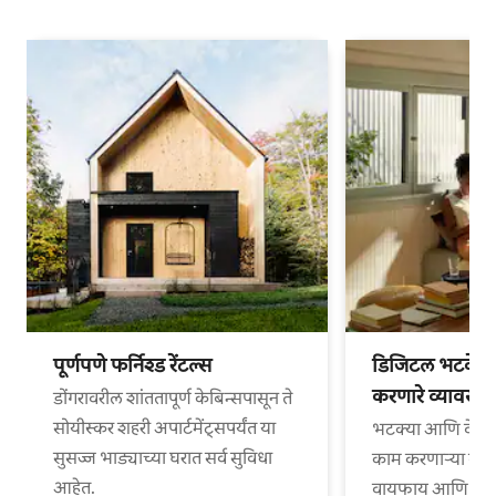
पूर्णपणे फर्निश्ड रेंटल्स
डिजिटल भटके आ
करणारे व्यावसा
डोंगरावरील शांततापूर्ण केबिन्सपासून ते
सोयीस्कर शहरी अपार्टमेंट्सपर्यंत या
भटक्या आणि वेगळ्
सुसज्ज भाड्याच्या घरात सर्व सुविधा
काम करणाऱ्या व्या
आहेत.
वायफाय आणि काम