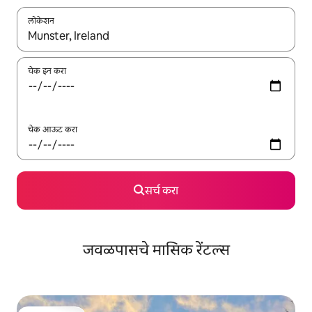
लोकेशन
जेव्हा परिणाम उपलब्ध असतील, तेव्हा वरच्या आणि खाली बाणांच्या किजसह नेव्हिगेट
चेक इन करा
चेक आऊट करा
सर्च करा
जवळपासचे मासिक रेंटल्स