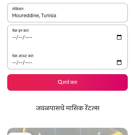
लोकेशन
जेव्हा परिणाम उपलब्ध असतील, तेव्हा वरच्या आणि खाली बाणांच्या किजसह नेव्हिगेट
चेक इन करा
चेक आऊट करा
सर्च करा
जवळपासचे मासिक रेंटल्स