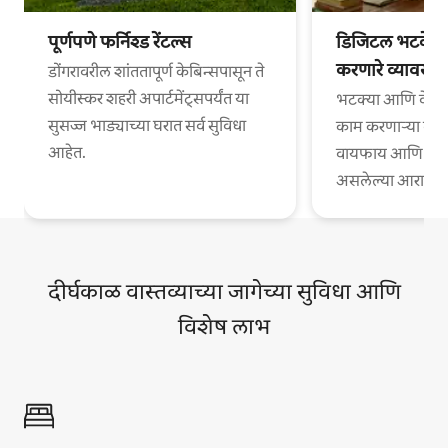
पूर्णपणे फर्निश्ड रेंटल्स
डिजिटल भटके आ
करणारे व्यावसा
डोंगरावरील शांततापूर्ण केबिन्सपासून ते
सोयीस्कर शहरी अपार्टमेंट्सपर्यंत या
भटक्या आणि वेगळ्
सुसज्ज भाड्याच्या घरात सर्व सुविधा
काम करणाऱ्या व्या
आहेत.
वायफाय आणि काम
असलेल्या आरामदायी
दीर्घकाळ वास्तव्याच्या जागेच्या सुविधा आणि
विशेष लाभ