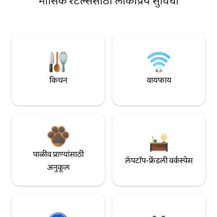
मासिक रेंटल्ससाठी लोकप्रिय सुविधा
किचन
वायफाय
पाळीव प्राण्यांसाठी
लॅपटॉप-फ्रेंडली वर्कस्पेस
अनुकूल