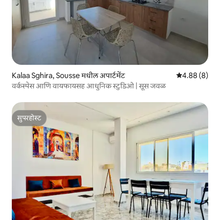
Kalaa Sghira, Sousse मधील अपार्टमेंट
5 पैकी 4.88 सरास
4.88 (8)
वर्कस्पेस आणि वायफायसह आधुनिक स्टुडिओ | सूस जवळ
सुपरहोस्ट
सुपरहोस्ट