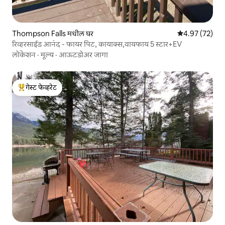
Thompson Falls मधील घर
5 पैकी 4.97 सरासर
4.97 (72)
रिव्हरसाईड आनंद - फायर पिट, कायाक्स,वायफाय 5 स्टार+EV
लोकेशन
·
मूल्य
·
आऊटडोअर जागा
गेस्ट फेव्हरेट
टॉप गेस्ट फेव्हरेट