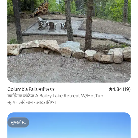
Columbia Falls मधील घर
5 पैकी 4.84 सरासर
4.84 (19)
कार्डिनल कॉटेज A Bailey Lake Retreat W/HotTub
मूल्य
·
लोकेशन
·
आदरातिथ्य
सुपरहोस्ट
सुपरहोस्ट