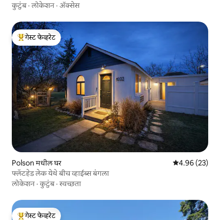
कुटुंब
·
लोकेशन
·
ॲक्सेस
गेस्ट फेव्हरेट
टॉप गेस्ट फेव्हरेट
Polson मधील घर
5 पैकी 4.96 सरासरी
4.96 (23)
फ्लॅटहेड लेक येथे बीच व्हाईब्स बंगला
लोकेशन
·
कुटुंब
·
स्वच्छता
गेस्ट फेव्हरेट