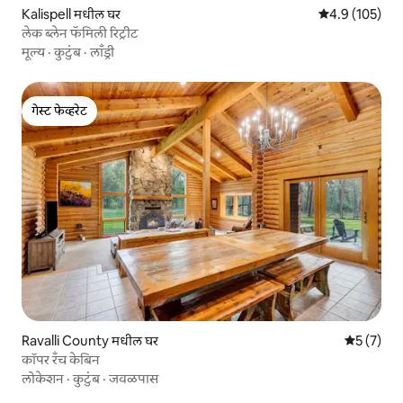
Kalispell मधील घर
5 पैकी 4.9 सरासरी
4.9 (105)
लेक ब्लेन फॅमिली रिट्रीट
मूल्य
·
कुटुंब
·
लाँड्री
गेस्ट फेव्हरेट
गेस्ट फेव्हरेट
Ravalli County मधील घर
5 पैकी 5 सरा
5 (7)
कॉपर रँच केबिन
लोकेशन
·
कुटुंब
·
जवळपास