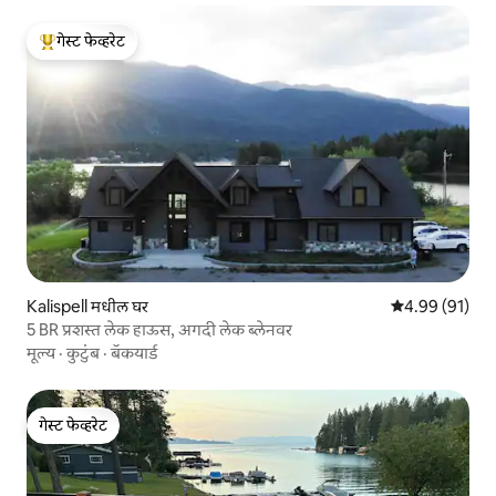
गेस्ट फेव्हरेट
टॉप गेस्ट फेव्हरेट
Kalispell मधील घर
5 पैकी 4.99 सरासर
4.99 (91)
5 BR प्रशस्त लेक हाऊस, अगदी लेक ब्लेनवर
मूल्य
·
कुटुंब
·
बॅकयार्ड
गेस्ट फेव्हरेट
गेस्ट फेव्हरेट