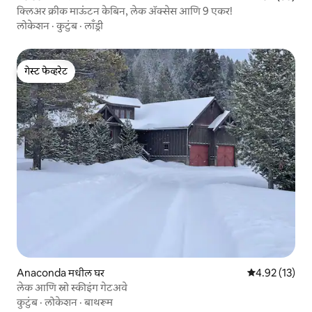
क्लिअर क्रीक माऊंटन केबिन, लेक ॲक्सेस आणि 9 एकर!
लोकेशन
·
कुटुंब
·
लाँड्री
गेस्ट फेव्हरेट
गेस्ट फेव्हरेट
Anaconda मधील घर
5 पैकी 4.92 सरासर
4.92 (13)
लेक आणि स्नो स्कीइंग गेटअवे
कुटुंब
·
लोकेशन
·
बाथरूम