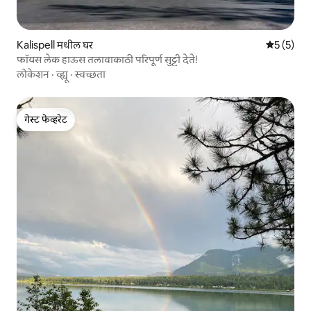
Kalispell मधील घर
5 पैकी 5 सरा
5 (5)
फॉयस लेक हाऊस तलावाकाठी परिपूर्ण सुट्टी देते!
लोकेशन
·
व्ह्यू
·
स्वच्छता
गेस्ट फेव्हरेट
गेस्ट फेव्हरेट