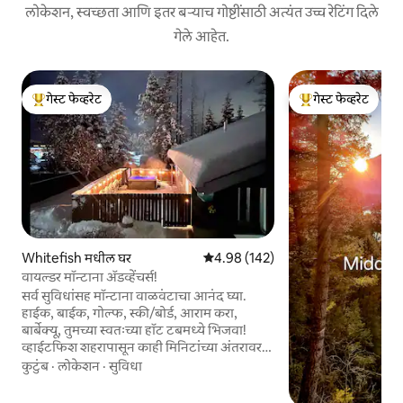
लोकेशन, स्वच्छता आणि इतर बऱ्याच गोष्टींसाठी अत्यंत उच्च रेटिंग दिले
गेले आहेत.
गेस्ट फेव्हरेट
गेस्ट फेव्हरेट
टॉप गेस्ट फेव्हरेट
टॉप गेस्ट फेव्हरेट
Whitefish मधील घर
5 पैकी 4.98 सरासरी रेटिंग, 142 रिव्ह्यूज
4.98 (142)
वायल्डर मॉन्टाना ॲडव्हेंचर्स!
सर्व सुविधांसह मॉन्टाना वाळवंटाचा आनंद घ्या.
हाईक, बाईक, गोल्फ, स्की/बोर्ड, आराम करा,
बार्बेक्यू, तुमच्या स्वतःच्या हॉट टबमध्ये भिजवा!
व्हाईटफिश शहरापासून काही मिनिटांच्या अंतरावर
असलेला खाजगी परिसर! व्हाईटफिश माऊंटन स्की
कुटुंब
·
लोकेशन
·
सुविधा
रिसॉर्टपासून 8 मैलांच्या अंतरावर, ग्लेशियर नॅशनल
पार्कपर्यंत 30 मिनिटांच्या अंतरावर, व्हाईटफिश