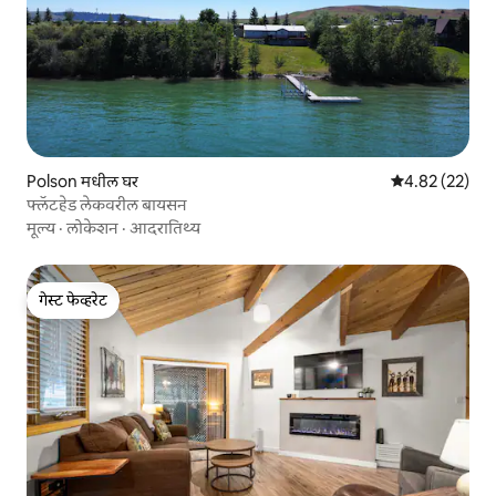
Polson मधील घर
5 पैकी 4.82 सरासर
4.82 (22)
फ्लॅटहेड लेकवरील बायसन
मूल्य
·
लोकेशन
·
आदरातिथ्य
गेस्ट फेव्हरेट
गेस्ट फेव्हरेट