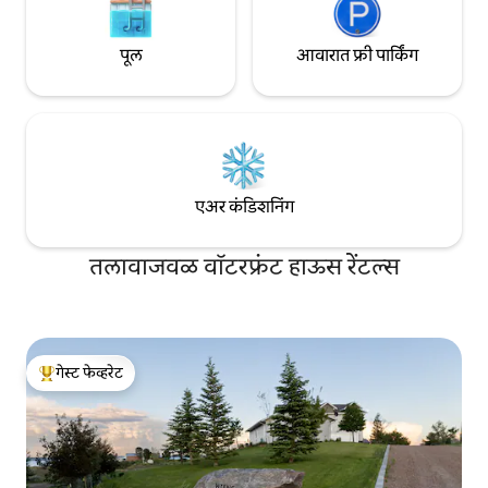
पूल
आवारात फ्री पार्किंग
एअर कंडिशनिंग
तलावाजवळ वॉटरफ्रंट हाऊस रेंटल्स
गेस्ट फेव्हरेट
टॉप गेस्ट फेव्हरेट