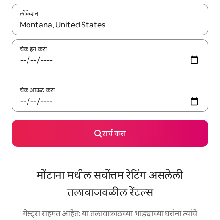
लोकेशन
जेव्हा परिणाम उपलब्ध असतील, तेव्हा वरच्या आणि खाली बाणांच्या किजसह नेव्हिगेट
चेक इन करा
चेक आऊट करा
सर्च करा
मोंटाना मधील सर्वोत्तम रेटिंग असलेली
तलावाजवळील रेंटल्स
गेस्ट्स सहमत आहेत: या तलावाकाठच्या भाड्याच्या घरांना त्यांचे