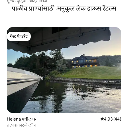
मूल्य
·
कुटुंब
·
आदरातिथ्य
पाळीव प्राण्यांसाठी अनुकूल लेक हाऊस रेंटल्स
गेस्ट फेव्हरेट
गेस्ट फेव्हरेट
Helena मधील घर
5 पैकी 4.93 सरासर
4.93 (44)
तलावाकाठचे लॉज