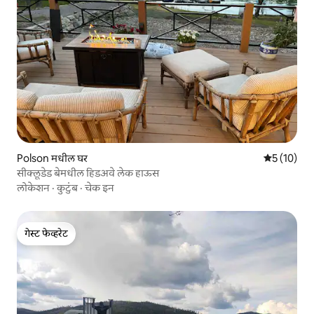
Polson मधील घर
5 पैकी 5 सरासर
5 (10)
सीक्लूडेड बेमधील हिडअवे लेक हाऊस
लोकेशन
·
कुटुंब
·
चेक इन
गेस्ट फेव्हरेट
गेस्ट फेव्हरेट