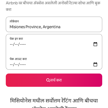
Airbnb वर बीचचा ॲक्सेस असलेली अनोखी रेंटल्स शोधा आणि बुक
करा
लोकेशन
जेव्हा परिणाम उपलब्ध असतील, तेव्हा वरच्या आणि खाली बाणांच्या किजसह नेव्हिगेट
चेक इन करा
चेक आऊट करा
सर्च करा
मिसियोनेस मधील सर्वोत्तम रेटिंग आणि बीचचा