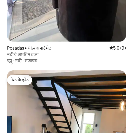
Posadas मधील अपार्टमेंट
5 पैकी 5.0 सरास
5.0 (9)
नदीचे अप्रतिम दृश्य
व्ह्यू
·
नदी
·
सजावट
गेस्ट फेव्हरेट
गेस्ट फेव्हरेट