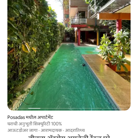
Posadas मधील अपार्टमेंट
घराची अनुभूती सिक्युरिटी 100%
आऊटडोअर जागा
·
आरामदायक
·
आदरातिथ्य