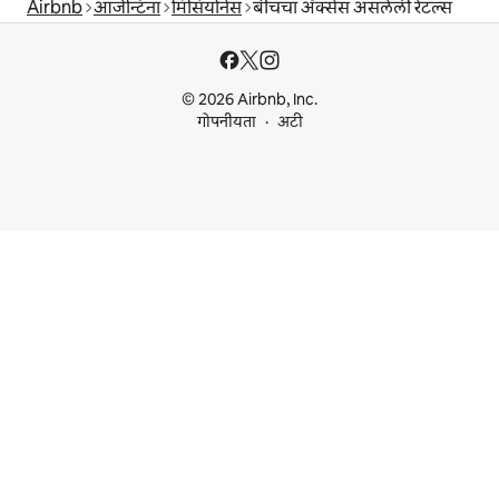
Airbnb
आर्जेन्टिना
मिसियोनेस
बीचचा ॲक्सेस असलेली रेंटल्स
© 2026 Airbnb, Inc.
गोपनीयता
अटी