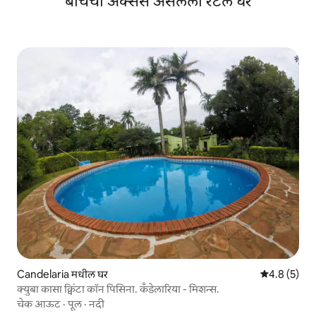
बीचचा ॲक्सेस असलेली रेंटल घरे
Candelaria मधील घर
5 पैकी 4.8 सरास
4.8 (5)
क्युबा कासा क्विंटा कॉन पिसिना. कॅंडेलारिया - मिशन्स.
चेक आऊट
·
पूल
·
नदी