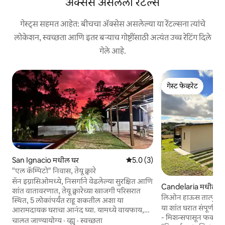
ॲक्सेस असलेली रेंटल्स
गेस्ट्स सहमत आहेत: बीचचा ॲक्सेस असलेल्या या रेंटल्सना त्यांचे
लोकेशन, स्वच्छता आणि इतर बऱ्याच गोष्टींसाठी अत्यंत उच्च रेटिंग दिले
गेले आहे.
गेस्ट फेव्हरेट
गेस्ट फेव्हरेट
San Ignacio मधील घर
5 पैकी 5.0 सरासरी रेटिंग, 3 रिव्ह्यूज
5.0 (3)
"एल कॅम्पिटो" निवास, तेयू क्वारे
सॅन इग्नासिओमध्ये, निसर्गाने वेढलेल्या सुरक्षित आणि
Candelaria मधील घ
शांत वातावरणात, तेयू क्वारेच्या खाजगी परिसरात
लिओन हाऊस तात्पुरते र
स्थित, 5 लोकांपर्यंत राहू शकतील अशा या
या शांत घरात संपूर्ण 
आरामदायक घराचा आनंद घ्या. यामध्ये वायफाय,
- मिशन्सपासून फक्त 20
एअर कंडिशनिंग, एक आउटडोअर गॅलरी, एक ग्रिल,
चालत जाण्यायोग्य
·
व्ह्यू
·
स्वच्छता