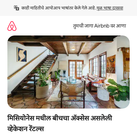
कंटेंटवर
काही माहितीचे आपोआप भाषांतर केले गेले आहे. 
मूळ भाषा दाखवा
जा
तुमची जागा Airbnb वर आणा
मिसियोनेस मधील बीचचा ॲक्सेस असलेली
व्हेकेशन रेंटल्स