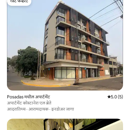
गेस्ट फेव्हरेट
गेस्ट फेव्हरेट
Posadas मधील अपार्टमेंट
5 पैकी 5.0 सरास
5.0 (5)
अपार्टमेंट कोस्टानेरा एल ब्रेते
आदरातिथ्य
·
आरामदायक
·
इनडोअर जागा