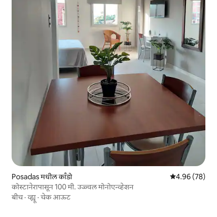
Posadas मधील काँडो
5 पैकी 4.96 सरासरी
4.96 (78)
कोस्टानेरापासून 100 मी. उज्ज्वल मोनोएन्व्हेशन
बीच
·
व्ह्यू
·
चेक आऊट