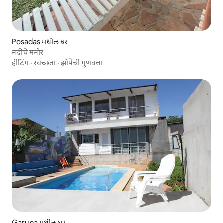
Posadas मधील घर
नदीचे मनोर
हीटिंग
·
स्वच्छता
·
झोपेची गुणवत्ता
Garupa मधील घर