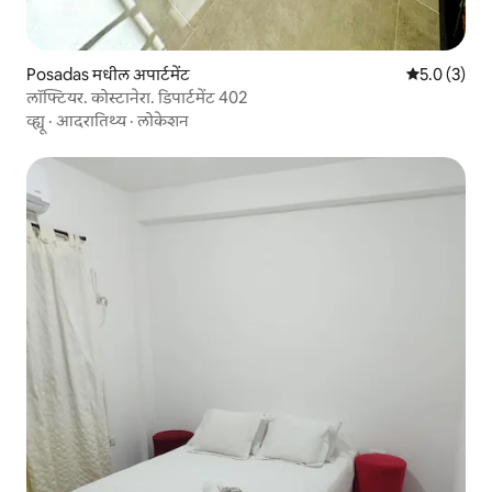
Posadas मधील अपार्टमेंट
5 पैकी 5.0 सरास
5.0 (3)
लॉफ्टियर. कोस्टानेरा. डिपार्टमेंट 402
व्ह्यू
·
आदरातिथ्य
·
लोकेशन