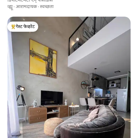
व्ह्यू
·
आरामदायक
·
स्वच्छता
गेस्ट फेव्हरेट
टॉप गेस्ट फेव्हरेट