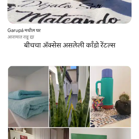
Garupá मधील घर
आरामात राहू द्या
बीचचा ॲक्सेस असलेली काँडो रेंटल्स