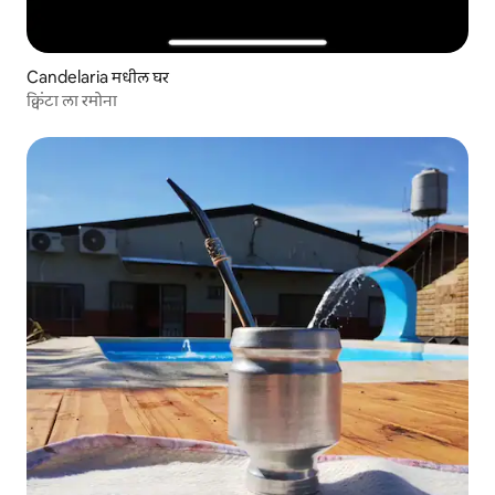
Candelaria मधील घर
क्विंटा ला रमोना