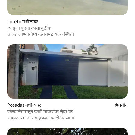
Loreto मधील घर
ला ब्रुजा बुएना कासा बुटीक
चालत जाण्यायोग्य
·
आरामदायक
·
स्थिती
Posadas मधील घर
नवीन राहण्
नवीन
कोस्टानेरापासून काही पावलांवर सुंदर घर
जवळपास
·
आरामदायक
·
इनडोअर जागा