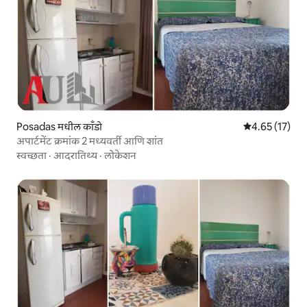
Posadas मधील काँडो
5 पैकी 4.65 सरासर
4.65 (17)
अपार्टमेंट क्रमांक 2 मध्यवर्ती आणि शांत
स्वच्छता
·
आदरातिथ्य
·
लोकेशन