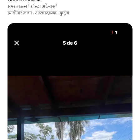
समर हाऊस "कोस्टा अटेनास"
इनडोअर जागा
·
आरामदायक
·
कुटुंब