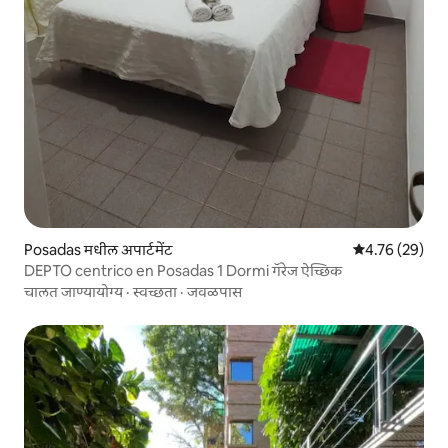
Posadas मधील अपार्टमेंट
5 पैकी 4.76 सरासर
4.76 (29)
DEPTO centrico en Posadas 1 Dormi गॅरेज ऐच्छिक
चालत जाण्यायोग्य
·
स्वच्छता
·
जवळपास