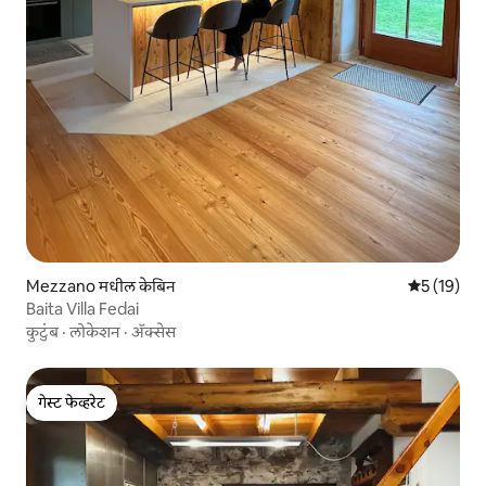
Mezzano मधील केबिन
5 पैकी 5 सरासर
5 (19)
Baita Villa Fedai
कुटुंब
·
लोकेशन
·
ॲक्सेस
गेस्ट फेव्हरेट
गेस्ट फेव्हरेट