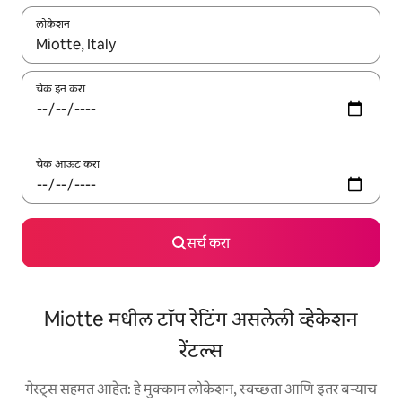
लोकेशन
जेव्हा परिणाम उपलब्ध असतील, तेव्हा वरच्या आणि खाली बाणांच्या किजसह नेव्हिगेट
चेक इन करा
चेक आऊट करा
सर्च करा
Miotte मधील टॉप रेटिंग असलेली व्हेकेशन
रेंटल्स
गेस्ट्स सहमत आहेत: हे मुक्काम लोकेशन, स्वच्छता आणि इतर बऱ्याच