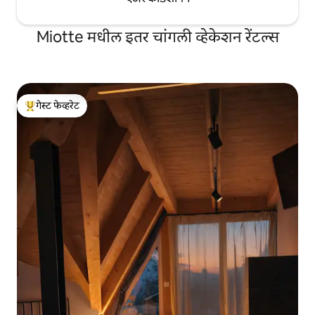
Miotte मधील इतर चांगली व्हेकेशन रेंटल्स
गेस्ट फेव्हरेट
टॉप गेस्ट फेव्हरेट