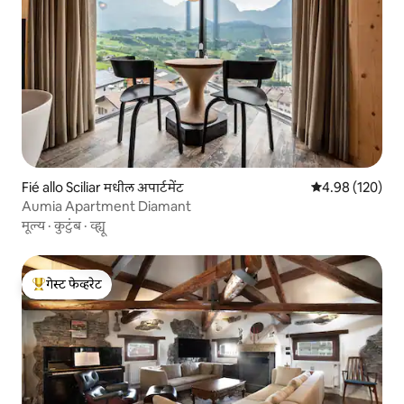
Fié allo Sciliar मधील अपार्टमेंट
5 पैकी 4.98 सरासरी 
4.98 (120)
Aumia Apartment Diamant
मूल्य
·
कुटुंब
·
व्ह्यू
गेस्ट फेव्हरेट
टॉप गेस्ट फेव्हरेट