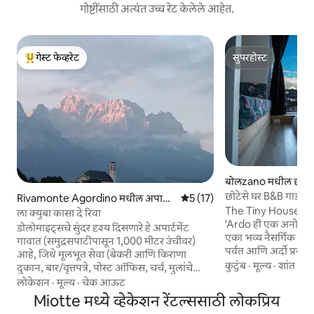
गोष्टींसाठी अत्यंत उच्च रेट केलेले आहेत.
गेस्ट फेव्हरेट
सुपरहोस्ट
टॉप गेस्ट फेव्हरेट
सुपरहोस्ट
बोलzano मधील छोटे 
छोटेसे घर B&B गार्डन्
Rivamonte Agordino मधील अपार्ट
5 पैकी 5 सरासरी रेटिंग, 17 रिव्ह्यूज
5 (17)
The Tiny House of 
मेंट
ला क्युबा कासा दे रिवा
'Ardo ही एक अनोखी वैश
डोलोमाइट्सचे सुंदर दृश्य दिसणारे हे अपार्टमेंट
एका भव्य नैसर्गिक लँडस
गावात (समुद्रसपाटीपासून 1,000 मीटर उंचीवर)
पर्वत आणि अर्दो प्रवा
आहे, जिथे मूलभूत सेवा (बेकरी आणि किराणा
आहे. मोठी खिडकी तुम्ह
कुटुंब
·
मूल्य
·
शांत
दुकान, बार/वृत्तपत्रे, पोस्ट ऑफिस, चर्च, मुलांचे
आणि चित्तवेधक लँडस्क
खेळाचे मैदान, पिकनिकचे ठिकाण) आणि
लोकेशन
·
मूल्य
·
चेक आऊट
परवानगी देते. सजावट म
आरामदायक आणि निवांतपणे फिरण्यासाठी
Miotte मध्ये व्हेकेशन रेंटल्ससाठी लोकप्रिय
फंक्शन्स करण्यास सक्ष
सोयीस्कर आहे. हे घर अगोर्डोपासून सुमारे 6 किमी