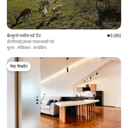
बेल्लुनो मधील यर्ट टेंट
5 पैकी 5 सरासर
5 (85)
डोलोमाईट्सच्या पायथ्याशी यर्ट
मूल्य
·
लोकेशन
·
हायकिंग
गेस्ट फेव्हरेट
गेस्ट फेव्हरेट