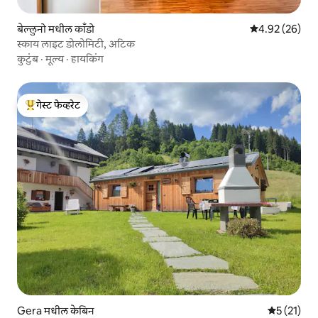
बेल्लुनो मधील काँडो
5 पैकी 4.92 सरासरी
4.92 (26)
स्काय लाइट डोलोमिटी, अटिक
कुटुंब
·
मूल्य
·
हायकिंग
गेस्ट फेव्हरेट
टॉप गेस्ट फेव्हरेट
Gera मधील केबिन
5 पैकी 5 सरास
5 (21)