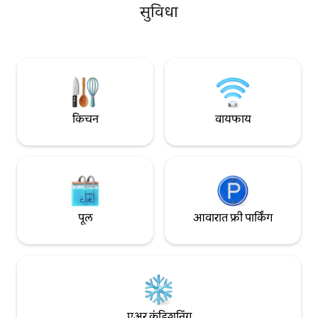
केलेली आहे. जागा सर्व
अंतरावर आहे, जिथे तुम्हाला बँका, फार्मसीज,
सुविधा
आहे: मोठा शॉवर, वायफ
सुपरमार्केट्स, गॅस स्टेशन्स मिळू शकतात. हे ॲलेगे
टीव्ही. 360डिग्री व्ह्य
आणि फालकेडपासून सुमारे 25 किमी, बेलुनोपासून
(सामान्य)
30 किमी, कॉर्टिना डी'अम्पेझोपासून 70 किमी आणि
व्हेनिसपासून 140 किमी अंतरावर आहे.
किचन
वायफाय
पूल
आवारात फ्री पार्किंग
एअर कंडिशनिंग