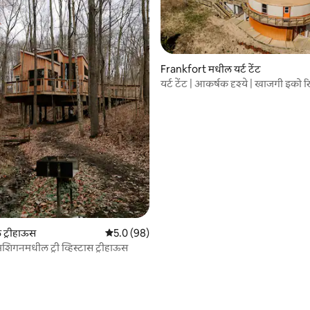
 रिव्ह्यूज
Frankfort मधील यर्ट टेंट
यर्ट टेंट | आकर्षक दृश्ये | खाजगी इको रि
 ट्रीहाऊस
5 पैकी 5.0 सरासरी रेटिंग, 98 रिव्ह्यूज
5.0 (98)
िगनमधील ट्री व्हिस्टास ट्रीहाऊस