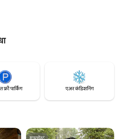
कुत्र्यांसाठी अनुकूल! बुकिंग करण्यापूर्वी तुमच्या
 A मध्ये मुले
रिझर्व्हेशनमध्ये कुत्रे जोडणे आवश्यक आहे. पाळीव
नाही, जे
प्राण्यांसाठी शुल्क लागू आहे.
स्वतःसाठी
ार
धा
फ्री पार्किंग
एअर कंडिशनिंग
सुपरहोस्ट