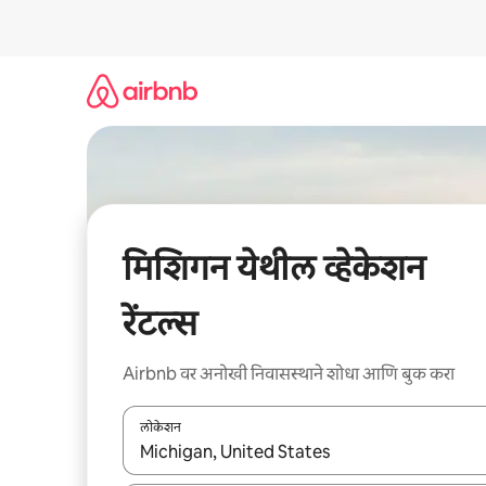
कंटेंटवर
जा
मिशिगन येथील व्हेकेशन
रेंटल्स
Airbnb वर अनोखी निवासस्थाने शोधा आणि बुक करा
लोकेशन
जेव्हा परिणाम उपलब्ध असतील, तेव्हा वरच्या आणि खाली बाणांच्य