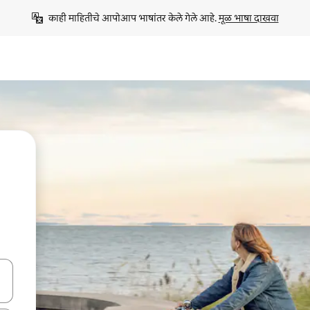
काही माहितीचे आपोआप भाषांतर केले गेले आहे. 
मूळ भाषा दाखवा
ा किजसह नेव्हिगेट करा किंवा स्पर्शाने स्वाइप जेश्चर्स वापरून एक्सप्लोर करा.