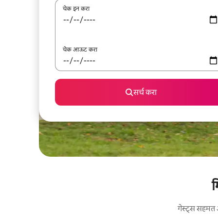
चेक इन करा
चेक आऊट करा
सर्च करा
म
गेस्ट्स सहमत 