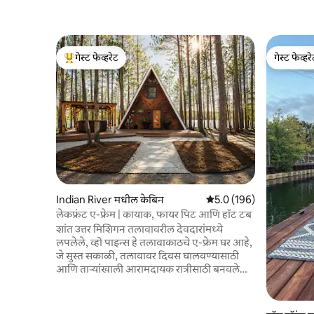
गेस्ट फेव्हरेट
गेस्ट फेव्हर
टॉप गेस्ट फेव्हरेट
गेस्ट फेव्हर
Indian River मधील केबिन
5 पैकी 5.0 सरासरी रेटिंग, 196
5.0 (196)
लेकफ्रंट ए-फ्रेम | कायाक, फायर पिट आणि हॉट टब
शांत उत्तर मिशिगन तलावावरील देवदारांमध्ये
लपलेले, व्हो पाइन्स हे तलावाकाठचे ए-फ्रेम घर आहे,
जे सुस्त सकाळी, तलावावर दिवस घालवण्यासाठी
आणि ताऱ्यांखाली आरामदायक रात्रीसाठी बनवले
गेले आहे. शेकोटीजवळ एकत्र येण्यापूर्वी तुमचे दिवस
कायाकिंग, पॅडलबोर्डिंग, छत असलेल्या हॉट टबमध्ये
आराम करण्यात किंवा नव्याने नूतनीकरण केलेल्या