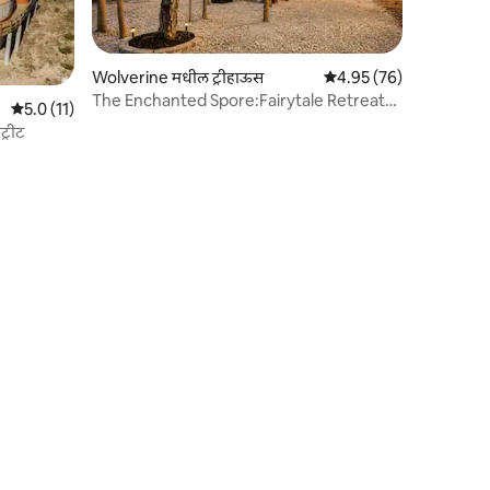
Wolverine मधील ट्रीहाऊस
5 पैकी 4.95 सरासरी रेटिंग, 7
4.95 (76)
The Enchanted Spore:Fairytale Retreat
5 पैकी 5.0 सरासरी रेटिंग, 11 रिव्ह्यूज
5.0 (11)
w/ Treehouse
ट्रीट