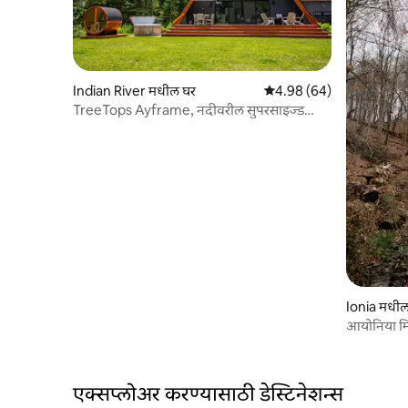
Indian River मधील घर
5 पैकी 4.98 सरासरी रेटिंग, 64
4.98 (64)
TreeTops Ayframe, नदीवरील सुपरसाइज्ड
AFrame
Ionia मधील
आयोनिया मिश
एक्सप्लोअर करण्यासाठी डेस्टिनेशन्स