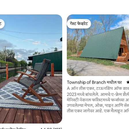
ेट
गेस्ट फेव्हरेट
ेट
गेस्ट फेव्हरेट
 रिव्ह्यूज
Township of Branch मधील घर
5
A ऑन तीस एकर, टाऊनशिप ऑफ शा
2023 मध्ये बांधलेले. आमचे ए-फ्रेम शै
मॅनिस्टी नॅशनल फॉरेस्टमध्ये फर्न्सच्या
उगवलेल्या मेपल, ओक, पाइन आणि सॅसा
तीस एकर जागेवर आहे. एक मैलाहून अध
सुव्यवस्थित हायकिंग ट्रेल जंगलातून वळ
ही शांत जागा डाउनटाउन लुडिंग्टन आण
मिशिगनपासून फक्त 20 मिनिटांच्या ड्राईव