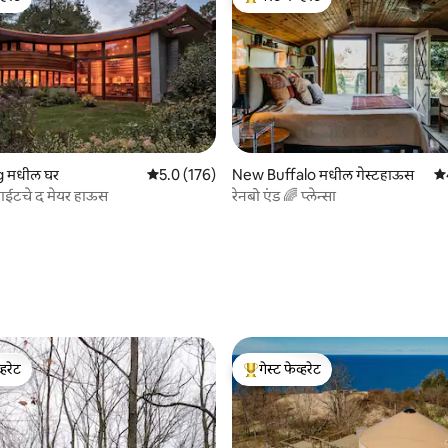
व्हरेट
टॉप गेस्ट फेव्हरेट
 मधील घर
5 पैकी 5.0 सरासरी रेटिंग, 176 रिव्ह्यूज
5.0 (176)
New Buffalo मधील गेस्टहाऊस
5 
राईटचे द मेयर हाऊस
रेनबो एंड 🌈 प्लेन्सा
 रिव्ह्यूज
्हरेट
गेस्ट फेव्हरेट
व्हरेट
टॉप गेस्ट फेव्हरेट