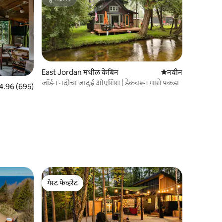
सुपरहोस्ट
East Jordan मधील केबिन
नवीन राहण्याची जागा
नवीन
जॉर्डन नदीचा जादुई ओएसिस | डेकवरून मासे पकडा
पैकी 4.96 सरासरी रेटिंग, 695 रिव्ह्यूज
4.96 (695)
गेस्ट फेव्हरेट
गेस्ट फेव्हरेट