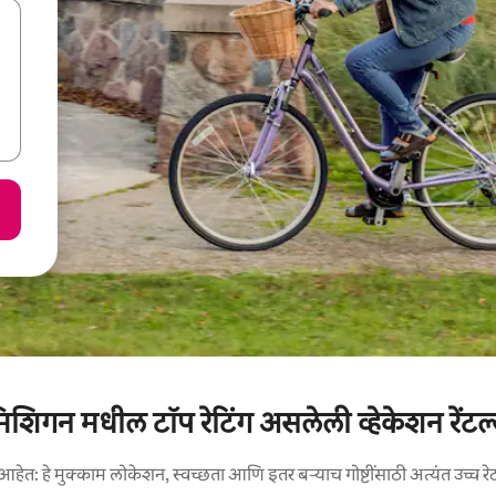
िशिगन मधील टॉप रेटिंग असलेली व्हेकेशन रेंटल
आहेत: हे मुक्काम लोकेशन, स्वच्छता आणि इतर बऱ्याच गोष्टींसाठी अत्यंत उच्च रे