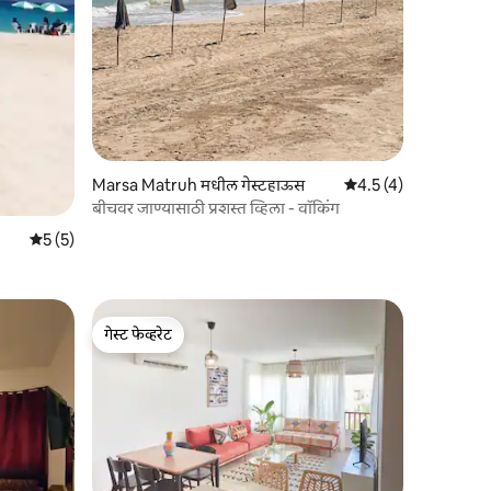
Marsa Matruh मधील गेस्टहाऊस
5 पैकी 4.5 सरासरी रेटिंग,
4.5 (4)
बीचवर जाण्यासाठी प्रशस्त व्हिला - वॉकिंग
5 पैकी 5 सरासरी रेटिंग, 5 रिव्ह्यूज
5 (5)
गेस्ट फेव्हरेट
गेस्ट फेव्हरेट