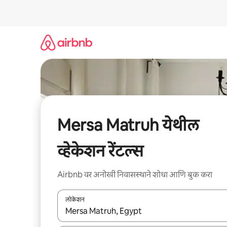
कंटेंटवर
जा
Mersa Matruh येथील
व्हेकेशन रेंटल्स
Airbnb वर अनोखी निवासस्थाने शोधा आणि बुक करा
लोकेशन
जेव्हा परिणाम उपलब्ध असतील, तेव्हा वरच्या आणि खाली बाणांच्य