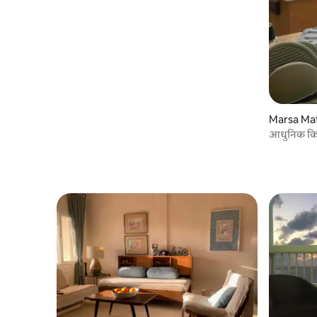
Marsa Mat
आधुनिक किना
​𓅓