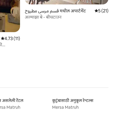
قسم مرسى مطروح मधील अपार्टमेंट
5 पैकी 5 सरासरी रेटिंग, 
5 (21)
अल्माझा बे - बीचटाउन
5 पैकी 4.73 सरासरी रेटिंग, 11 रिव्ह्यूज
4.73 (11)
ली
्स असलेली रेंटल
कुटुंबासाठी अनुकूल रेन्टल्स
rsa Matruh
Mersa Matruh