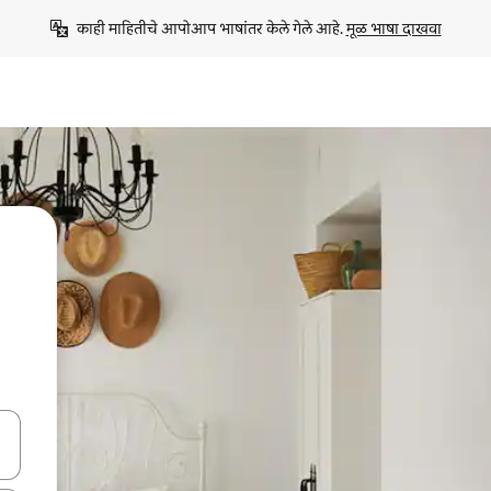
काही माहितीचे आपोआप भाषांतर केले गेले आहे. 
मूळ भाषा दाखवा
ा किजसह नेव्हिगेट करा किंवा स्पर्शाने स्वाइप जेश्चर्स वापरून एक्सप्लोर करा.