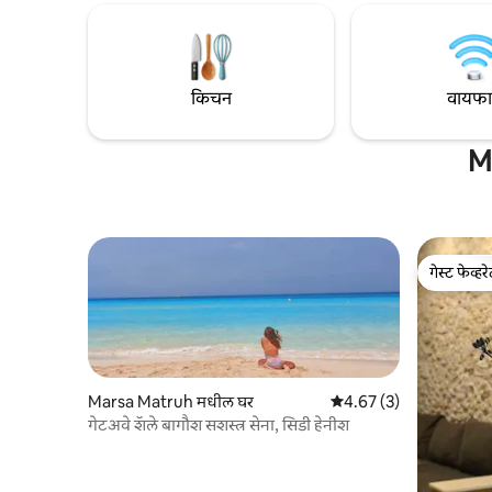
जेवण आणि 
प्रमुख भागा
बुक करा आ
किचन
वायफ
Me
गेस्ट फेव्हर
गेस्ट फेव्हर
Marsa Matruh मधील घर
5 पैकी 4.67 सरासरी रेटिंग, 3
4.67 (3)
गेटअवे शॅले बागौश सशस्त्र सेना, सिडी हेनीश