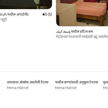
5 रिव्ह्यूज
uh मधील अपार्टमेंट
5 पैकी 5 सरासरी रेटिंग, 5 रिव्ह्यूज
5 (5)
ुट्टी
وسط البلد मधील हॉटेल रूम
मॅट्रोहच्या मध्यभागी साईडसी व्ह्यू असले
आरामदायक रूम
तलावाचा ॲक्सेस असलेली रेंटल्स
पाळीव प्राण्यांसाठी अनुकूल रेन्टल्स
पूल
Mersa Matruh
Mersa Matruh
Me