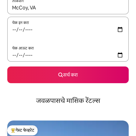
लोकेशन
जेव्हा परिणाम उपलब्ध असतील, तेव्हा वरच्या आणि खाली बाणांच्या किजसह नेव्हिगेट
चेक इन करा
चेक आऊट करा
सर्च करा
जवळपासचे मासिक रेंटल्स
गेस्ट फेव्हरेट
टॉप गेस्ट फेव्हरेट