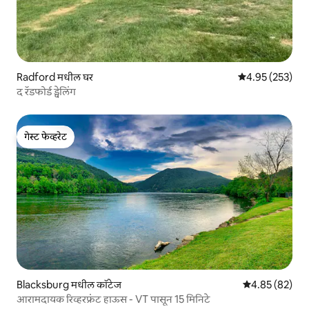
Radford मधील घर
5 पैकी 4.95 सरासरी 
4.95 (253)
द रॅडफोर्ड ड्वेलिंग
गेस्ट फेव्हरेट
गेस्ट फेव्हरेट
Blacksburg मधील कॉटेज
5 पैकी 4.85 सरासरी
4.85 (82)
आरामदायक रिव्हरफ्रंट हाऊस - VT पासून 15 मिनिटे