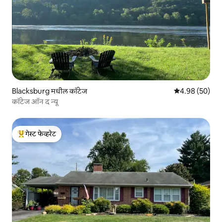
Blacksburg मधील कॉटेज
5 पैकी 4.98 सरासरी
4.98 (50)
कॉटेज ऑन द न्यू
गेस्ट फेव्हरेट
टॉप गेस्ट फेव्हरेट