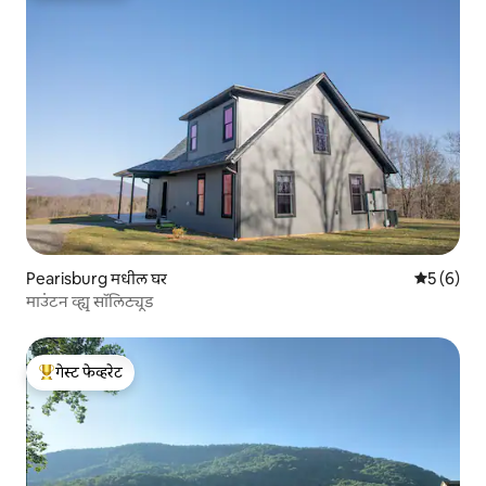
Pearisburg मधील घर
5 पैकी 5 सरा
5 (6)
माउंटन व्ह्यू सॉलिट्यूड
गेस्ट फेव्हरेट
टॉप गेस्ट फेव्हरेट