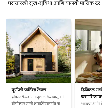
घरासारखी सुख-सुविधा आणि वाजवी मासिक दर
पूर्णपणे फर्निश्ड रेंटल्स
डिजिटल भटके आ
करणारे व्यावसा
डोंगरावरील शांततापूर्ण केबिन्सपासून ते
सोयीस्कर शहरी अपार्टमेंट्सपर्यंत या
भटक्या आणि वेगळ्