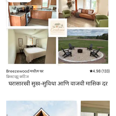
टॉप गेस्ट फेव्हरेट
Breezewood मधील घर
5 पैकी 4.98 सरासरी 
4.98 (133)
क्रिस्टव्ह्यू कॉटेज
घरासारखी सुख-सुविधा आणि वाजवी मासिक दर