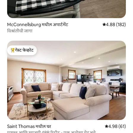
McConnellsburg मधील अपार्टमेंट
5 पैकी 4.88 सरासरी 
4.88 (182)
विश्रांतीची जागा
गेस्ट फेव्हरेट
टॉप गेस्ट फेव्हरेट
Saint Thomas मधील घर
5 पैकी 4.98 सरासर
4.98 (61)
प्रशस्त आणि खाजगी 4BR रिट्रीट - एक अनोखा गेटअवे