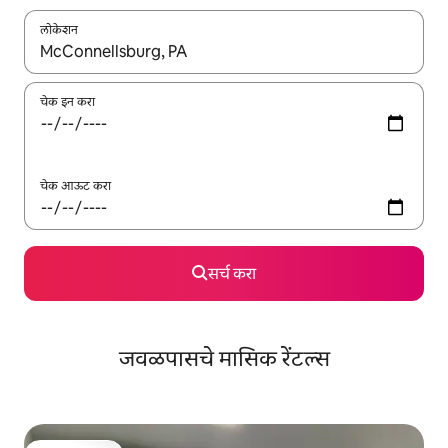
लोकेशन
जेव्हा परिणाम उपलब्ध असतील, तेव्हा वरच्या आणि खाली बाणांच्या किजसह नेव्हिगेट
चेक इन करा
चेक आऊट करा
सर्च करा
जवळपासचे मासिक रेंटल्स