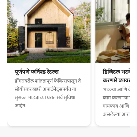
पूर्णपणे फर्निश्ड रेंटल्स
डिजिटल भटके आ
करणारे व्यावसा
डोंगरावरील शांततापूर्ण केबिन्सपासून ते
सोयीस्कर शहरी अपार्टमेंट्सपर्यंत या
भटक्या आणि वेगळ्
सुसज्ज भाड्याच्या घरात सर्व सुविधा
काम करणाऱ्या व्या
आहेत.
वायफाय आणि काम
असलेल्या आरामदायी