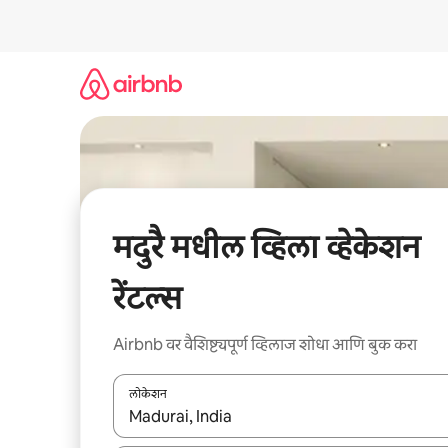
कंटेंटवर
जा
मदुरै मधील व्हिला व्हेकेशन
रेंटल्स
Airbnb वर वैशिष्ट्यपूर्ण व्हिलाज शोधा आणि बुक करा
लोकेशन
जेव्हा परिणाम उपलब्ध असतील, तेव्हा वरच्या आणि खाली बाणांच्य