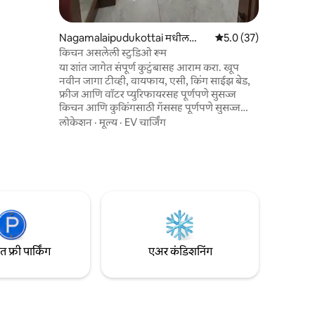
चा अनुभव
आहे.
Nagamalaipudukottai मधील
5 पैकी 5.0 सरासरी रेटिंग, 3
5.0 (37)
व्हिला
किचन असलेली स्टुडिओ रूम
या शांत जागेत संपूर्ण कुटुंबासह आराम करा. खूप
नवीन जागा टीव्ही, वायफाय, एसी, किंग साईझ बेड,
फ्रीज आणि वॉटर प्युरिफायरसह पूर्णपणे सुसज्ज
किचन आणि कुकिंगसाठी गॅससह पूर्णपणे सुसज्ज
आहे. ड्रेसिंग रूम आणि टेबल आणि अटॅच्ड बाथरूम
लोकेशन
·
मूल्य
·
EV चार्जिंग
आहे. प्रॉपर्टीमध्ये पार्किंग लॉटमध्ये ईव्ही कार
चार्जिंगची तरतूद देखील आहे. जर तुम्ही मीनाक्षी
अम्मान मंदिरापासून 10 किमी अंतरावर शांत,
राहण्यासाठी कोणतीही गर्दी नसलेली जागा शोधत
असाल आणि महामार्ग आणि शहराच्या मध्यभागी
ॲक्सेसिबल असाल तर ही योग्य जागा आहे
फ्री पार्किंग
एअर कंडिशनिंग