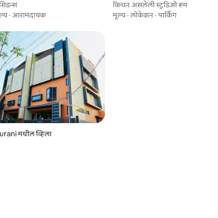
व्हिला
सिडन्स
किचन असलेली स्टुडिओ रूम
ल्य
·
आरामदायक
मूल्य
·
लोकेशन
·
पार्किंग
rani मधील व्हिला
 रिव्ह्यूज