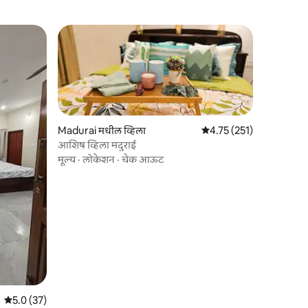
Madurai मधील व्हिला
5 पैकी 4.75 सरासरी रेटिंग, 25
4.75 (251)
आशिष व्हिला मदुराई
मूल्य
·
लोकेशन
·
चेक आऊट
5 पैकी 5.0 सरासरी रेटिंग, 37 रिव्ह्यूज
5.0 (37)