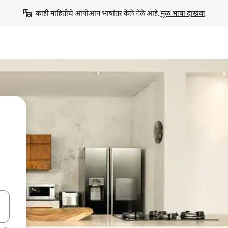
काही माहितीचे आपोआप भाषांतर केले गेले आहे. 
मूळ भाषा दाखवा
ा किजसह नेव्हिगेट करा किंवा स्पर्शाने स्वाइप जेश्चर्स वापरून एक्सप्लोर करा.