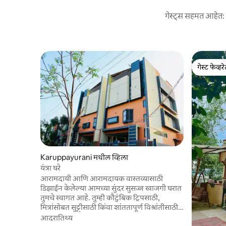
गेस्ट्स सहमत आहेत: य
गेस्ट फेव्हर
गेस्ट फेव्हर
Karuppayurani मधील व्हिला
यंत्रा घरे
आरामदायी आणि आरामदायक वास्तव्यासाठी
डिझाईन केलेल्या आमच्या सुंदर सुसज्ज खाजगी घरात
तुमचे स्वागत आहे. तुम्ही कौटुंबिक ट्रिपसाठी,
मित्रांसोबत सुट्टीसाठी किंवा शांततापूर्ण विश्रांतीसाठी
मदुराईला भेट देत असाल, तर तुम्हाला घरी
आदरातिथ्य