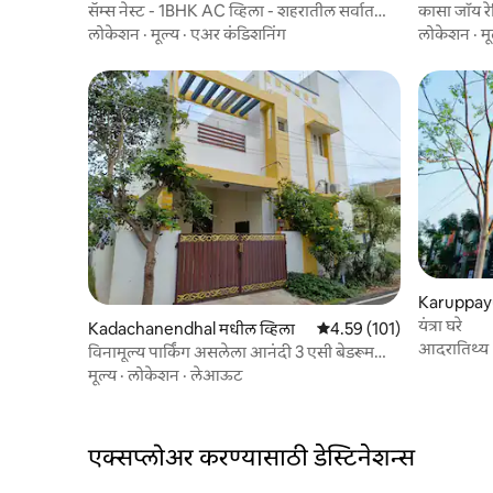
सॅम्स नेस्ट - 1BHK AC व्हिला - शहरातील सर्वात
कासा जॉय रे
जास्त रिव्ह्यू केले
लोकेशन
·
मूल्य
·
एअर कंडिशनिंग
लोकेशन
·
मू
Karuppayu
यंत्रा घरे
Kadachanendhal मधील व्हिला
5 पैकी 4.59 सरासरी रेटिंग, 101
4.59 (101)
आदरातिथ्य
विनामूल्य पार्किंग असलेला आनंदी 3 एसी बेडरूम
व्हिला
मूल्य
·
लोकेशन
·
लेआऊट
एक्सप्लोअर करण्यासाठी डेस्टिनेशन्स