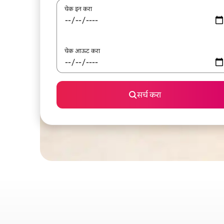
चेक इन करा
चेक आऊट करा
सर्च करा