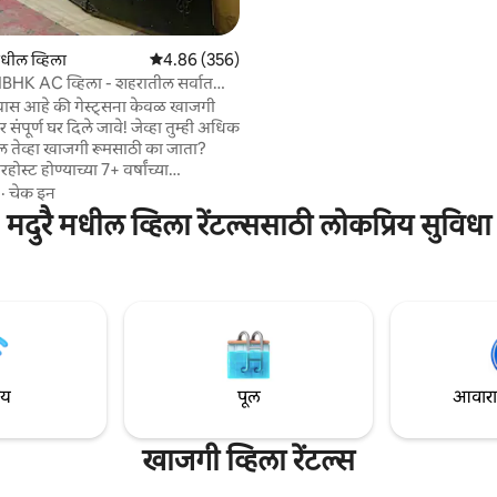
आनंददायक आणि त्रासमुक्त वास्तव्या
घ्याल. ब्लेसिंग व्हिला हे वातानुकूलित घर आहे जे
रेस्टॉरंट्स आणि सर्व सुविधांनी वेढलेले 
ील व्हिला
5 पैकी 4.86 सरासरी रेटिंग, 356 रिव्ह्यूज
4.86 (356)
 - 1BHK AC व्हिला - शहरातील सर्वात
केले
ास आहे की गेस्ट्सना केवळ खाजगी
 संपूर्ण घर दिले जावे! जेव्हा तुम्ही अधिक
 तेव्हा खाजगी रूमसाठी का जाता?
ोस्ट होण्याच्या 7+ वर्षांच्या
म्हाला असे वास्तव्य देण्याचा विश्वास
·
चेक इन
खर घरापासून दूर आहे! माझे आईवडील
मदुरै मधील व्हिला रेंटल्ससाठी लोकप्रिय सुविधा
होस्ट्स आहेत! त्यांचा विनामूल्य
्ही मदुराईच्या सर्वात
तुमचे दात घालावे अशी आमची इच्छा आहे.
ाला समाधानी आणि मदुराईच्या एका
्या आत्म्यात सुरक्षितपणे एम्बेड करण्यात
ाय
पूल
आवारात 
खाजगी व्हिला रेंटल्स