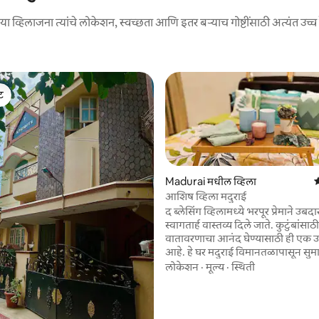
ा व्हिलाजना त्यांचे लोकेशन, स्वच्छता आणि इतर बऱ्याच गोष्टींसाठी अत्यंत उच्च र
ेट
ेट
Madurai मधील व्हिला
5
आशिष व्हिला मदुराई
द ब्लेसिंग व्हिलामध्ये भरपूर प्रेमाने उब
स्वागतार्ह वास्तव्य दिले जाते. कुटुंबांसाठ
वातावरणाचा आनंद घेण्यासाठी ही एक उत
आहे. हे घर मदुराई विमानतळापासून सुमा
मिनिटांच्या अंतरावर, मदुराई बस स्टेशन
लोकेशन
·
मूल्य
·
स्थिती
मिनिटांच्या अंतरावर आणि रेल्वे स्टेशनप
मिनिटांच्या अंतरावर आहे. सर्व विशेष सु
आम्ही तुम्हाला खात्री देतो की तुम्ही आम