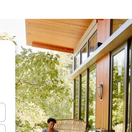
ा किजसह नेव्हिगेट करा किंवा स्पर्शाने स्वाइप जेश्चर्स वापरून एक्सप्लोर करा.