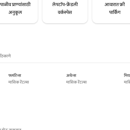
पाळीव प्राण्यांसाठी
लॅपटॉप-फ्रेंडली
आवारात फ्री
अनुकूल
वर्कस्पेस
पार्किंग
ठिकाणे
फ्लॉरेन्स
अथेन्स
मिय
मासिक रेंटल्स
मासिक रेंटल्स
मास
गू होऊ शकतात.