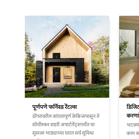
पूर्णपणे फर्निश्ड रेंटल्स
डिजि
करणार
डोंगरावरील शांततापूर्ण केबिन्सपासून ते
सोयीस्कर शहरी अपार्टमेंट्सपर्यंत या
भटक्य
सुसज्ज भाड्याच्या घरात सर्व सुविधा
काम कर