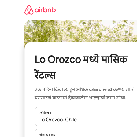
कंटेंटवर
जा
Lo Orozco मध्ये मासिक
रेंटल्स
एक महिना किंवा त्याहून अधिक काळ वास्तव्य करण्यासाठी
घरासारखे वाटणारी दीर्घकालीन भाड्याची जागा शोधा.
लोकेशन
जेव्हा परिणाम उपलब्ध असतील, तेव्हा वरच्या आणि खाली बाणांच्य
चेक इन करा