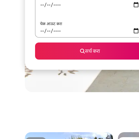
चेक आऊट करा
सर्च करा