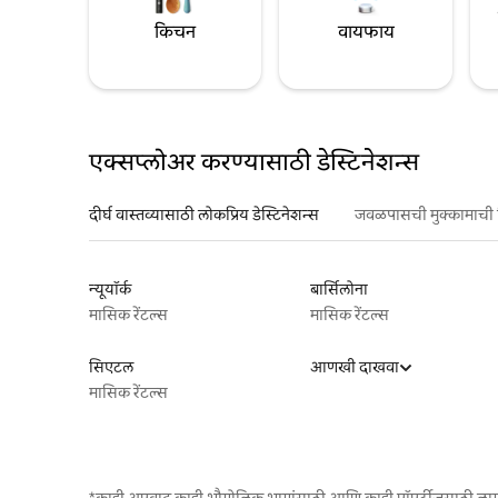
किचन
वायफाय
एक्सप्लोअर करण्यासाठी डेस्टिनेशन्स
दीर्घ वास्तव्यासाठी लोकप्रिय डेस्टिनेशन्स
जवळपासची मुक्कामाची 
न्यूयॉर्क
बार्सिलोना
मासिक रेंटल्स
मासिक रेंटल्स
सिएटल
आणखी दाखवा
मासिक रेंटल्स
*काही अपवाद काही भौगोलिक भागांसाठी आणि काही प्रॉपर्टीजसाठी ला