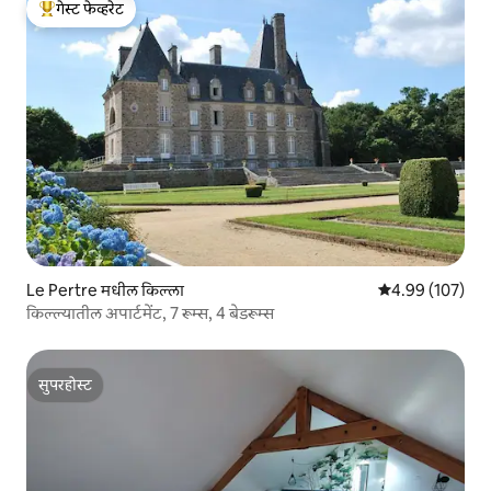
गेस्ट फेव्हरेट
टॉप गेस्ट फेव्हरेट
Le Pertre मधील किल्ला
5 पैकी 4.99 सरासरी 
4.99 (107)
किल्ल्यातील अपार्टमेंट, 7 रूम्स, 4 बेडरूम्स
सुपरहोस्ट
सुपरहोस्ट