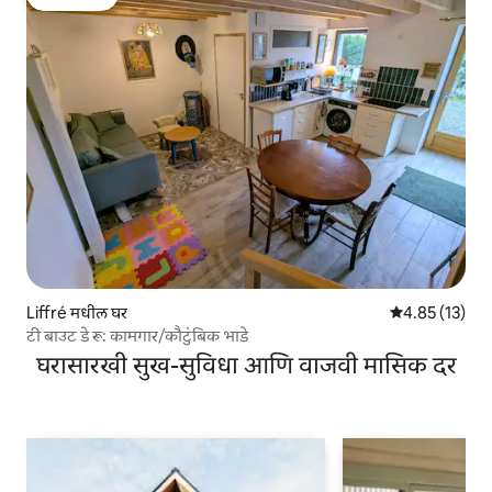
गेस्ट फेव्हरेट
Liffré मधील घर
5 पैकी 4.85 सरासर
4.85 (13)
टी बाउट डे रू: कामगार/कौटुंबिक भाडे
घरासारखी सुख-सुविधा आणि वाजवी मासिक दर