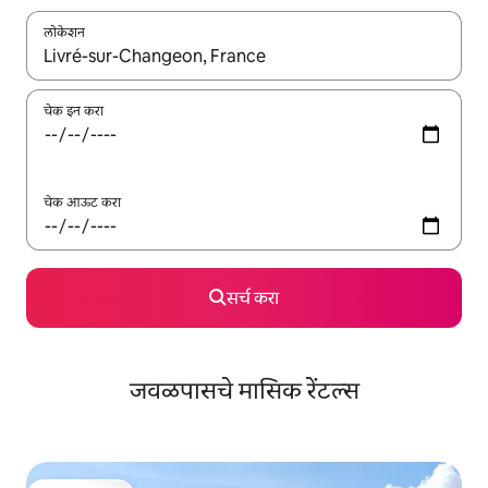
लोकेशन
जेव्हा परिणाम उपलब्ध असतील, तेव्हा वरच्या आणि खाली बाणांच्या किजसह नेव्हिगेट
चेक इन करा
चेक आऊट करा
सर्च करा
जवळपासचे मासिक रेंटल्स