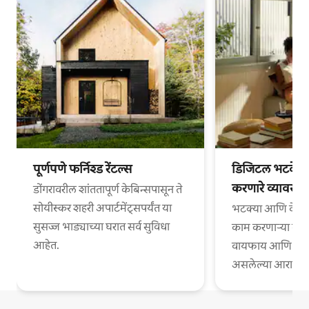
पूर्णपणे फर्निश्ड रेंटल्स
डिजिटल भटके आ
करणारे व्यावसा
डोंगरावरील शांततापूर्ण केबिन्सपासून ते
सोयीस्कर शहरी अपार्टमेंट्सपर्यंत या
भटक्या आणि वेगळ्
सुसज्ज भाड्याच्या घरात सर्व सुविधा
काम करणाऱ्या व्या
आहेत.
वायफाय आणि काम
असलेल्या आरामदायी