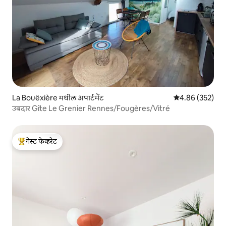
La Bouëxière मधील अपार्टमेंट
5 पैकी 4.86 सरासरी 
4.86 (352)
उबदार Gîte Le Grenier Rennes/Fougères/Vitré
गेस्ट फेव्हरेट
टॉप गेस्ट फेव्हरेट