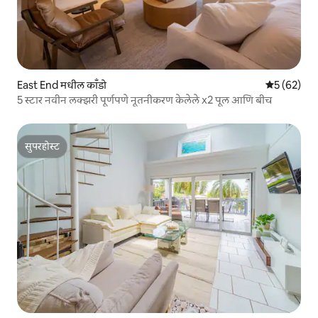
East End मधील काँडो
5 पैकी 5 सरासर
5 (62)
5 स्टार नवीन लक्झरी पूर्णपणे नूतनीकरण केलेले x2 पूल आणि बीच
सुपरहोस्ट
सुपरहोस्ट