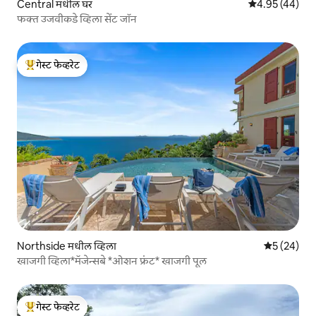
Central मधील घर
5 पैकी 4.95 सरासर
4.95 (44)
फक्त उजवीकडे व्हिला सेंट जॉन
गेस्ट फेव्हरेट
टॉप गेस्ट फेव्हरेट
Northside मधील व्हिला
5 पैकी 5 सरासर
5 (24)
खाजगी व्हिला*मॅजेन्सबे *ओशन फ्रंट* खाजगी पूल
गेस्ट फेव्हरेट
टॉप गेस्ट फेव्हरेट