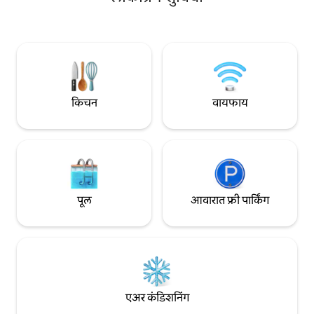
हव्या असलेल्या सूर्यप्र
पडताना तुम्ही मॅजेन्स बे बीचपासून 20 मिनिटांच्या
मात्रा शोधा. ब्लू व्ह्यू हा आमच्या मुख्य व्हिलाला लागून
अंतरावर, टाऊनपासून 15 मिनिटांच्या अंतरावर, रेड
आणि क्रूझ बेपासून 6 म
हुकपासून 30 मिनिटांच्या अंतरावर आहात. टीपः
एक वेगळा व्हिला आहे
होस्ट्स 2 कुत्र्यांसह प्रॉपर्टीवर राहतात आणि हे कॉटेज
फक्त 18 किंवा त्याहून अधिक वयाचे प्रौढ आहे.
किचन
वायफाय
पूल
आवारात फ्री पार्किंग
एअर कंडिशनिंग