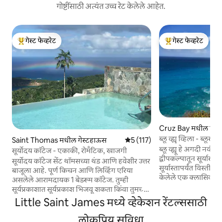
गोष्टींसाठी अत्यंत उच्च रेट केलेले आहेत.
गेस्ट फेव्हरेट
गेस्ट फेव्हरेट
टॉप गेस्ट फेव्हरेट
टॉप गेस्ट फेव्हरेट
Cruz Bay मधील व्हि
ब्लू व्ह्यू व्हिला - ब्लूस्ट व्ह्
Saint Thomas मधील गेस्टहाऊस
5 पैकी 5 सरासरी रेटिंग, 117 रिव्ह्यूज
5 (117)
ब्लू व्ह्यू हे अगदी नवीन बां
सूर्योदय कॉटेज - एकाकी, रोमँटिक, खाजगी
द्वीपकल्पातून सूर्यास्त
सूर्योदय कॉटेज सेंट थॉमसच्या थंड आणि हवेशीर उत्तर
सूर्यास्तापर्यंत विस्तीर्
बाजूला आहे. पूर्ण किचन आणि लिव्हिंग एरिया
केलेले एक क्लासिक 
असलेले आरामदायक 1 बेडरूम कॉटेज. तुम्ही
आर्किटेक्चर. सेंट क्रॉक्स 40 मैलांच्या अंतरावर
सूर्यप्रकाशात सूर्यप्रकाश भिजवू शकता किंवा तुमच्या
असलेल्या अनियंत्रित दृश
खाजगी सोकिंग पूलमध्ये हँग आऊट करू शकता,
Little Saint James मध्ये व्हेकेशन रेंटल्ससाठी
करणे अत्यंत काळजीपू
तसेच दिवसा श्वासोच्छ्वास आणि रात्रीच्या वेळी
प्रॉपर्टी आहे. दिवसाच्या कोणत्याही वेळी तुम्हाला
ताऱ्यांच्या विपुलतेची प्रशंसा करू शकता. बाहेर
लोकप्रिय सुविधा