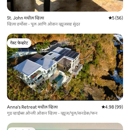
St. John मधील व्हिला
5 पैकी 5 सरासर
5 (56)
व्हिला हर्मोसा - पूल आणि ओशन व्ह्यूजसह सुंदर
गेस्ट फेव्हरेट
गेस्ट फेव्हरेट
Anna's Retreat मधील व्हिला
5 पैकी 4.98 सरासरी
4.98 (99)
गुड व्हाईब्स ओन्ली ओशन व्हिला - व्ह्यूज/पूल/सनडेक/फन