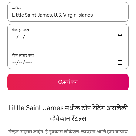
लोकेशन
जेव्हा परिणाम उपलब्ध असतील, तेव्हा वरच्या आणि खाली बाणांच्या किजसह नेव्हिगेट
चेक इन करा
चेक आऊट करा
सर्च करा
Little Saint James मधील टॉप रेटिंग असलेली
व्हेकेशन रेंटल्स
गेस्ट्स सहमत आहेत: हे मुक्काम लोकेशन, स्वच्छता आणि इतर बऱ्याच