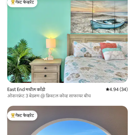
गेस्ट फेव्हरेट
टॉप गेस्ट फेव्हरेट
East End मधील काँडो
5 पैकी 4.94 सरासरी
4.94 (34)
ओशनफ्रंट 3 बेडरूम @ क्रिस्टल कोव्ह साफायर बीच
गेस्ट फेव्हरेट
टॉप गेस्ट फेव्हरेट