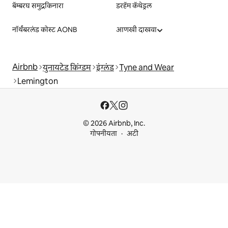
बॅम्बरघ समुद्रकिनारा
डरहॅम कॅथेड्रल
नॉर्थंबरलंड कोस्ट AONB
आणखी दाखवा
Airbnb
युनायटेड किंग्डम
इंग्लंड
Tyne and Wear
Lemington
© 2026 Airbnb, Inc.
गोपनीयता
अटी