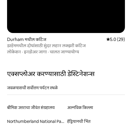
Durham मधील कॉटेज
5 पैकी 5.0 सरासर
5.0 (29)
डरहॅममधील दोघांसाठी सुंदर लहान लक्झरी कॉटेज
लोकेशन
·
इनडोअर जागा
·
चालत जाण्यायोग्य
एक्सप्लोअर करण्यासाठी डेस्टिनेशन्स
जवळपासची सर्वोत्तम पर्यटन स्थळे
बीमिश उत्तराचा जीवंत संग्रहालय
अल्नविक किल्ला
Northumberland National Park
हॅड्रियानची भिंत