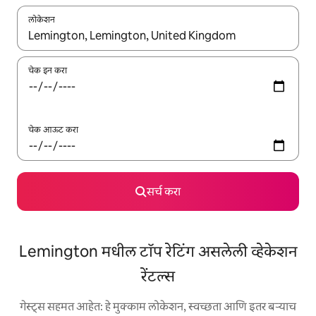
लोकेशन
जेव्हा परिणाम उपलब्ध असतील, तेव्हा वरच्या आणि खाली बाणांच्या किजसह नेव्हिगेट
चेक इन करा
चेक आऊट करा
सर्च करा
Lemington मधील टॉप रेटिंग असलेली व्हेकेशन
रेंटल्स
गेस्ट्स सहमत आहेत: हे मुक्काम लोकेशन, स्वच्छता आणि इतर बऱ्याच