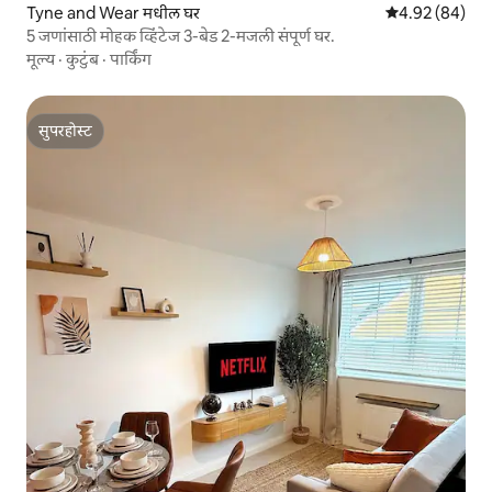
Tyne and Wear मधील घर
5 पैकी 4.92 सरासरी
4.92 (84)
5 जणांसाठी मोहक व्हिंटेज 3-बेड 2-मजली संपूर्ण घर.
मूल्य
·
कुटुंब
·
पार्किंग
सुपरहोस्ट
सुपरहोस्ट