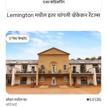
एअर कंडिशनिंग
Lemington मधील इतर चांगली व्हेकेशन रेंटल्स
गेस्ट फेव्हरेट
टॉप गेस्ट फेव्हरेट
ब्लेडन मधील घर
5 पैकी 5.0 सरासर
5.0 (25)
कोर्टयार्ड