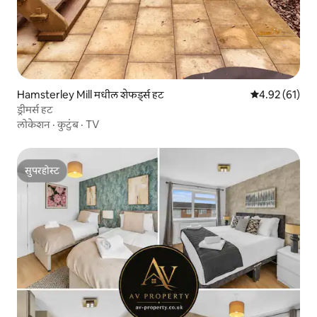
Hamsterley Mill मधील शेफर्ड्स हट
5 पैकी 4.92 सरासर
4.92 (61)
ड्रीमर्स हट
लोकेशन
·
कुटुंब
·
TV
सुपरहोस्ट
सुपरहोस्ट