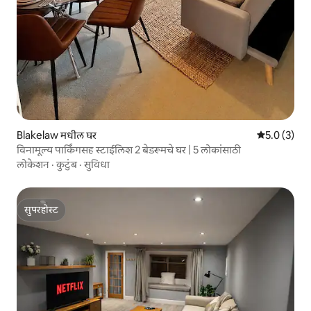
Blakelaw मधील घर
5 पैकी 5.0 सरास
5.0 (3)
विनामूल्य पार्किंगसह स्टाईलिश 2 बेडरूमचे घर | 5 लोकांसाठी
लोकेशन
·
कुटुंब
·
सुविधा
सुपरहोस्ट
सुपरहोस्ट