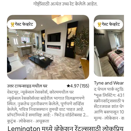
गोष्टींसाठी अत्यंत उच्च रेट केलेले आहेत.
गेस्ट फेव्हरेट
गेस्ट फेव्हरेट
टॉप गेस्ट फेव्हरेट
टॉप गेस्ट फेव्हरेट
Tyne and Wear मधील
उत्तर टायन्साइड मधील घर
5 पैकी 4.97 सरासरी रेटिंग, 155 रिव्ह्यूज
4.97 (155)
द चॅपल पार्क स्टुडिओ
वेस्टमूर, न्यूकॅसल रेसकोर्स, कोरममधील घर
*मूळ लिस्टिंग: 43 रिव्ह्य
न्यूकॅसल रेसकोर्सच्या बाहेरील भागात विलक्षणपणे
स्क्रीनशॉट्ससाठी फोटोज पहा 
स्थित. नुकतेच नूतनीकरण केलेले, पूर्णपणे सर्व्हिस
सेंटरजवळ शांत चॅपल प
केलेले, पवित्र निवासस्थान तुमची वाट पाहत आहे.
आणि बसपासून 10 मिनिट
प्रॉपर्टीमध्ये हे समाविष्ट आहे: - फिटेड वॉर्डरोबसह 2
अंतरावर आहे. एक आलिशा
मूल्य
·
लोकेशन
·
शांत
डबल बेडरूम्स - पहिल्या मजल्यापर्यंत पूर्ण बाथरूम -
कुटुंब
·
लोकेशन
·
अचूकता
जलद वायफाय, मायक्रोव
तळमजल्यापर्यंत स्वतंत्र w/c - पूर्णपणे इंटिग्रेटेड
Lemington मध्ये व्हेकेशन रेंटल्ससाठी लोकप्रिय
इलेक्ट्रिक हॉबसह किच