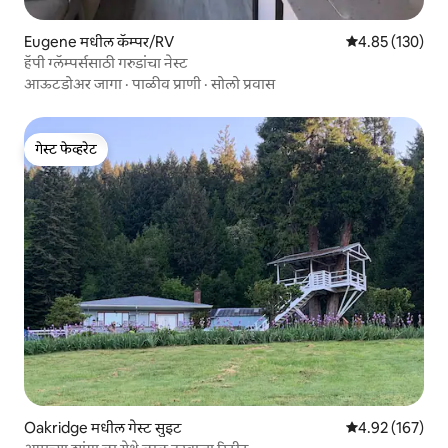
Eugene मधील कॅम्पर/RV
5 पैकी 4.85 सरासरी 
4.85 (130)
हॅपी ग्लॅम्पर्ससाठी गरुडांचा नेस्ट
आऊटडोअर जागा
·
पाळीव प्राणी
·
सोलो प्रवास
गेस्ट फेव्हरेट
गेस्ट फेव्हरेट
Oakridge मधील गेस्ट सुइट
5 पैकी 4.92 सरासरी 
4.92 (167)