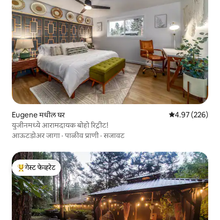
Eugene मधील घर
5 पैकी 4.97 सरासरी 
4.97 (226)
युजीनमध्ये आरामदायक बोहो रिट्रीट!
आऊटडोअर जागा
·
पाळीव प्राणी
·
सजावट
गेस्ट फेव्हरेट
टॉप गेस्ट फेव्हरेट