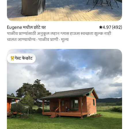
Eugene मधील छोटे घर
5 पैकी 4.97 सरासरी 
4.97 (492)
पाळीव प्राण्यांसाठी अनुकूल लहान ग्लास हाऊस स्वच्छता शुल्क नाही
चालत जाण्यायोग्य
·
पाळीव प्राणी
·
मूल्य
गेस्ट फेव्हरेट
टॉप गेस्ट फेव्हरेट