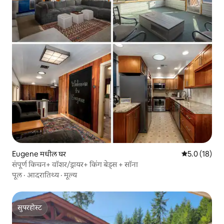
Eugene मधील घर
5 पैकी 5.0 सरासर
5.0 (18)
संपूर्ण किचन+ वॉशर/ड्रायर+ किंग बेड्स + सॉना
पूल
·
आदरातिथ्य
·
मूल्य
सुपरहोस्ट
सुपरहोस्ट