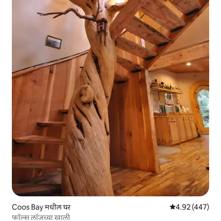
Coos Bay मधील घर
5 पैकी 4.92 सरासरी 
4.92 (447)
फॉल्स लॉजच्या खाली