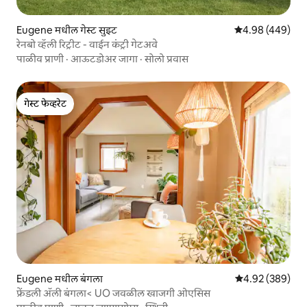
Eugene मधील गेस्ट सुइट
5 पैकी 4.98 सरासरी 
4.98 (449)
रेनबो व्हॅली रिट्रीट - वाईन कंट्री गेटअवे
पाळीव प्राणी
·
आऊटडोअर जागा
·
सोलो प्रवास
गेस्ट फेव्हरेट
गेस्ट फेव्हरेट
Eugene मधील बंगला
5 पैकी 4.92 सरासरी 
4.92 (389)
फ्रेंडली अ‍ॅली बंगला< UO जवळील खाजगी ओएसिस