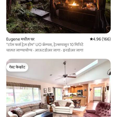
Eugene मधील घर
5 पैकी 4.96 सरासरी 
4.96 (166)
"टॉल फर्स ट्रेल होम" UO कॅम्पस, ट्रेल्सपासून 10 मिनिटे
चालत जाण्यायोग्य
·
आऊटडोअर जागा
·
इनडोअर जागा
गेस्ट फेव्हरेट
गेस्ट फेव्हरेट