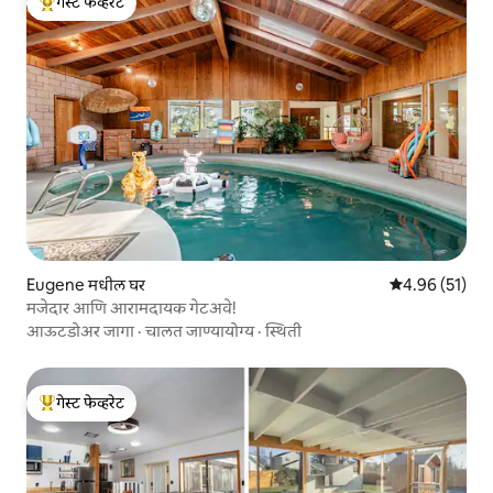
गेस्ट फेव्हरेट
टॉप गेस्ट फेव्हरेट
Eugene मधील घर
5 पैकी 4.96 सरासर
4.96 (51)
मजेदार आणि आरामदायक गेटअवे!
आऊटडोअर जागा
·
चालत जाण्यायोग्य
·
स्थिती
गेस्ट फेव्हरेट
टॉप गेस्ट फेव्हरेट