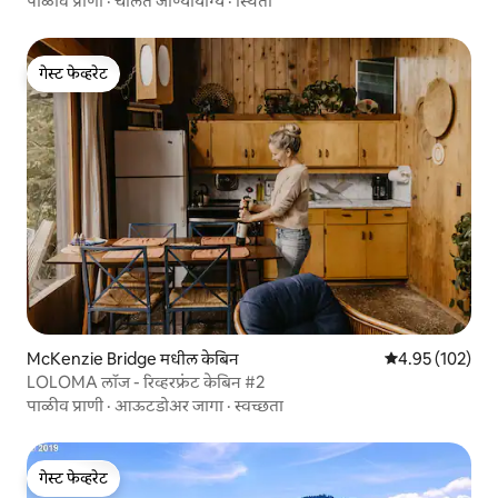
पाळीव प्राणी
·
चालत जाण्यायोग्य
·
स्थिती
गेस्ट फेव्हरेट
गेस्ट फेव्हरेट
McKenzie Bridge मधील केबिन
5 पैकी 4.95 सरासरी 
4.95 (102)
LOLOMA लॉज - रिव्हरफ्रंट केबिन #2
पाळीव प्राणी
·
आऊटडोअर जागा
·
स्वच्छता
गेस्ट फेव्हरेट
गेस्ट फेव्हरेट