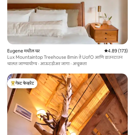
Eugene मधील घर
5 पैकी 4.89 सरासरी 
4.89 (173)
Lux Mountaintop Treehouse 8min ते UofO आणि डाउनटाउन
चालत जाण्यायोग्य
·
आऊटडोअर जागा
·
अचूकता
गेस्ट फेव्हरेट
टॉप गेस्ट फेव्हरेट