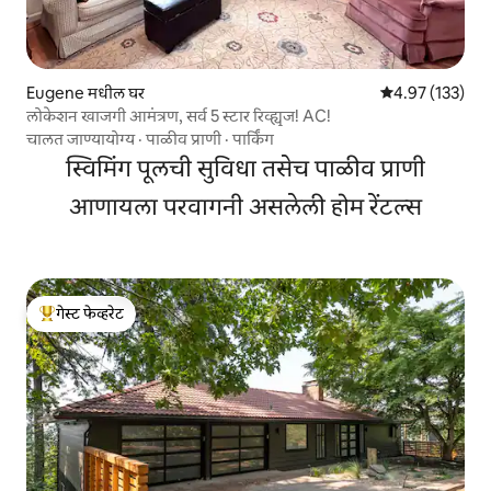
Eugene मधील घर
5 पैकी 4.97 सरासरी
4.97 (133)
लोकेशन खाजगी आमंत्रण, सर्व 5 स्टार रिव्ह्यूज! AC!
चालत जाण्यायोग्य
·
पाळीव प्राणी
·
पार्किंग
स्विमिंग पूलची सुविधा तसेच पाळीव प्राणी
आणायला परवागनी असलेली होम रेंटल्स
गेस्ट फेव्हरेट
टॉप गेस्ट फेव्हरेट