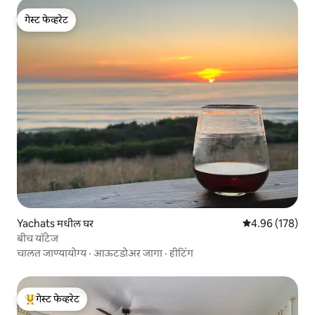
गेस्ट फेव्हरेट
गेस्ट फेव्हरेट
Yachats मधील घर
5 पैकी 4.96 सरासरी 
4.96 (178)
बीच यॉटेज
चालत जाण्यायोग्य
·
आऊटडोअर जागा
·
हीटिंग
गेस्ट फेव्हरेट
टॉप गेस्ट फेव्हरेट