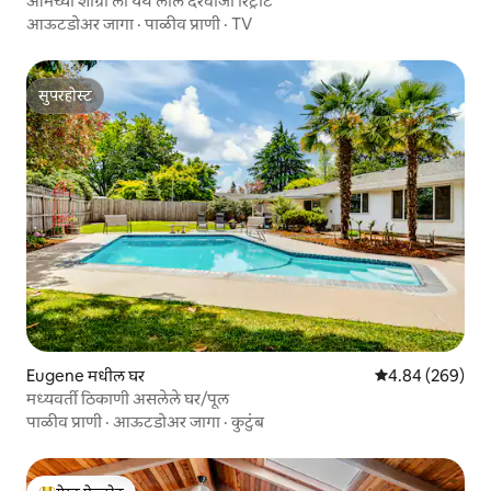
आमच्या शांग्रा ला येथे लाल दरवाजा रिट्रीट
आऊटडोअर जागा
·
पाळीव प्राणी
·
TV
सुपरहोस्ट
सुपरहोस्ट
Eugene मधील घर
5 पैकी 4.84 सरासरी 
4.84 (269)
मध्यवर्ती ठिकाणी असलेले घर/पूल
पाळीव प्राणी
·
आऊटडोअर जागा
·
कुटुंब