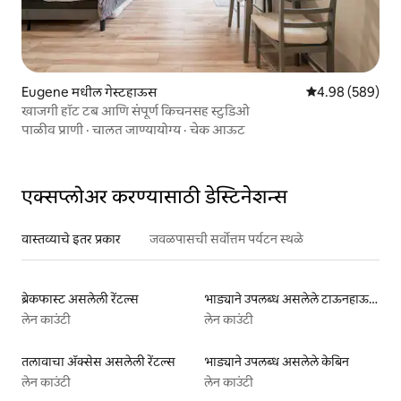
Eugene मधील गेस्टहाऊस
5 पैकी 4.98 सरासरी 
4.98 (589)
खाजगी हॉट टब आणि संपूर्ण किचनसह स्टुडिओ
पाळीव प्राणी
·
चालत जाण्यायोग्य
·
चेक आऊट
एक्सप्लोअर करण्यासाठी डेस्टिनेशन्स
वास्तव्याचे इतर प्रकार
जवळपासची सर्वोत्तम पर्यटन स्थळे
ब्रेकफास्ट असलेली रेंटल्स
भाड्याने उपलब्ध असलेले टाऊनहाऊस
लेन काउंटी
लेन काउंटी
तलावाचा ॲक्सेस असलेली रेंटल्स
भाड्याने उपलब्ध असलेले केबिन
लेन काउंटी
लेन काउंटी