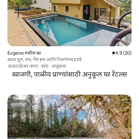
Eugene मधील घर
5 पैकी 4.9 सरासर
4.9 (20)
खास पूल, स्पा, गेम रूम आणि निसर्गरम्य दृश्ये
आऊटडोअर जागा
·
शांत
·
अचूकता
खाजगी, पाळीव प्राण्यांसाठी अनुकूल घर रेंटल्स
सुपरहोस्ट
सुपरहोस्ट