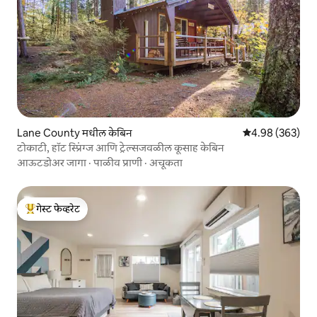
Lane County मधील केबिन
5 पैकी 4.98 सरासरी 
4.98 (363)
टोकाटी, हॉट स्प्रिंग्ज आणि ट्रेल्सजवळील कूसाह केबिन
आऊटडोअर जागा
·
पाळीव प्राणी
·
अचूकता
गेस्ट फेव्हरेट
टॉप गेस्ट फेव्हरेट