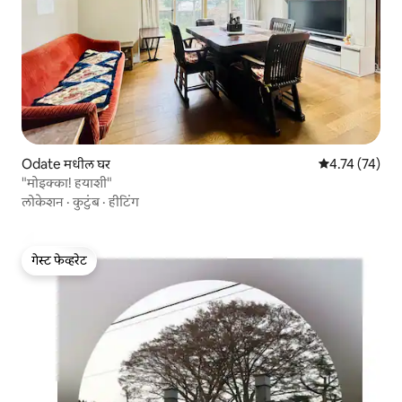
Odate मधील घर
5 पैकी 4.74 सरासर
4.74 (74)
"मोइक्का! हयाशी"
लोकेशन
·
कुटुंब
·
हीटिंग
गेस्ट फेव्हरेट
गेस्ट फेव्हरेट