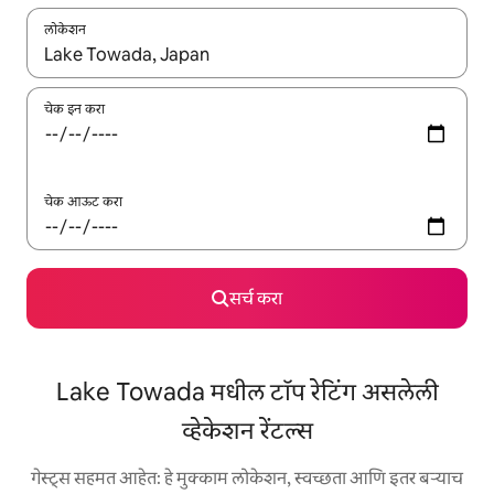
लोकेशन
जेव्हा परिणाम उपलब्ध असतील, तेव्हा वरच्या आणि खाली बाणांच्या किजसह नेव्हिगेट
चेक इन करा
चेक आऊट करा
सर्च करा
Lake Towada मधील टॉप रेटिंग असलेली
व्हेकेशन रेंटल्स
गेस्ट्स सहमत आहेत: हे मुक्काम लोकेशन, स्वच्छता आणि इतर बऱ्याच