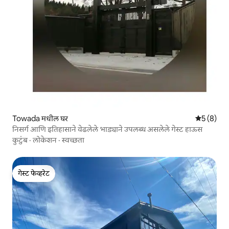
Towada मधील घर
5 पैकी 5 सरा
5 (8)
निसर्ग आणि इतिहासाने वेढलेले भाड्याने उपलब्ध असलेले गेस्ट हाऊस
कुटुंब
·
लोकेशन
·
स्वच्छता
गेस्ट फेव्हरेट
गेस्ट फेव्हरेट