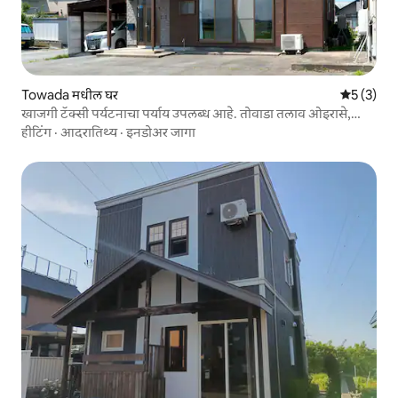
Towada मधील घर
5 पैकी 5 सरा
5 (3)
खाजगी टॅक्सी पर्यटनाचा पर्याय उपलब्ध आहे. तोवाडा तलाव ओइरासे,
हाचिनोए, हाचिकोडा प्रवास आणि निवास Airbnb अनुभव प्रकाशित केला
हीटिंग
·
आदरातिथ्य
·
इनडोअर जागा
आहे