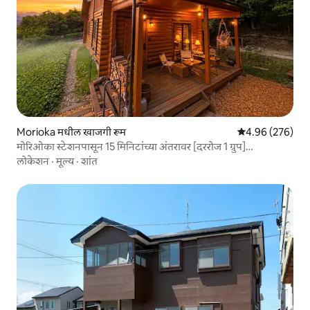
Morioka मधील खाजगी रूम
5 पैकी 4.96 सरासरी 
4.96 (276)
मोरिओका स्टेशनपासून 15 मिनिटांच्या अंतरावर [दररोज 1 ग्रुप]
मोरिओकामधील सर्वात मजेदार लॉग हाऊस <FUMOTO> | 2 खोल्या 5
लोकेशन
·
मूल्य
·
शांत
लोकांपर्यंत | सलग रात्रीसाठी शिफारस केलेले