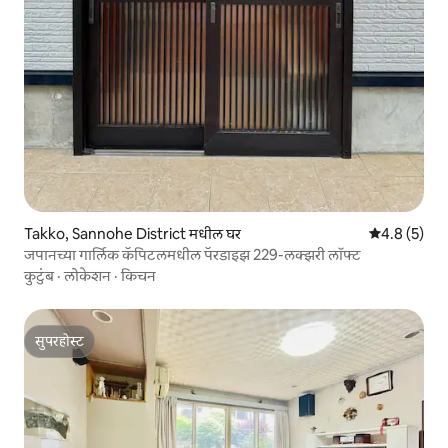
Takko, Sannohe District मधील घर
5 पैकी 4.8 सरास
4.8 (5)
जपानच्या गार्लिक कॅपिटलमधील पॅरडाइझ 229-लक्झरी लॉफ्ट
कुटुंब
·
लोकेशन
·
किचन
सुपरहोस्ट
सुपरहोस्ट