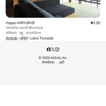
Happo मधील झोपडी
5 पैकी 5 सरा
5 (8)
पारंपारिक जपानी बीच हाऊस
लोकेशन
·
व्ह्यू
·
आदरातिथ्य
Airbnb
जपान
Lake Towada
© 2026 Airbnb, Inc.
गोपनीयता
अटी