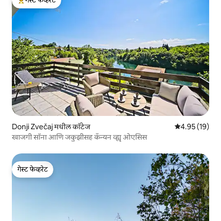
टॉप गेस्ट फेव्हरेट
Donji Zvečaj मधील कॉटेज
5 पैकी 4.95 सरासर
4.95 (19)
खाजगी सॉना आणि जकुझीसह कॅन्यन व्ह्यू ओएसिस
गेस्ट फेव्हरेट
गेस्ट फेव्हरेट