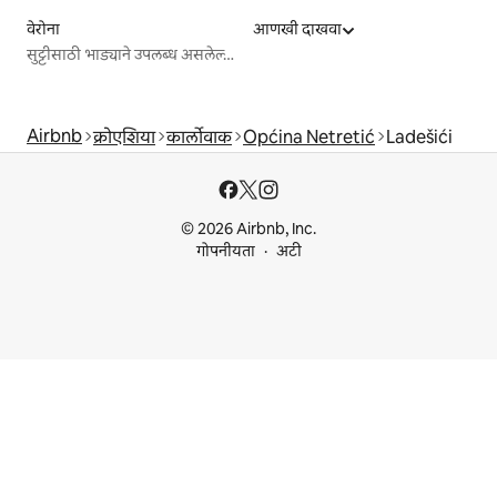
वेरोना
आणखी दाखवा
सुट्टीसाठी भाड्याने उपलब्ध असलेल्या जागा
Airbnb
क्रोएशिया
कार्लोवाक
Općina Netretić
Ladešići
© 2026 Airbnb, Inc.
गोपनीयता
अटी