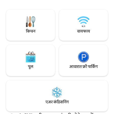
आणि प्लेस्टेशन 5 असल
होस्टला पैसे द्यावे लागतील.
वेलनेस एरियामध्ये फिन
आहे, तसेच टीव्हीसह 
दरवाजापासून विभक्त आह
टेरेस आणि विनामूल्य पा
किचन
वायफाय
पूल
आवारात फ्री पार्किंग
एअर कंडिशनिंग