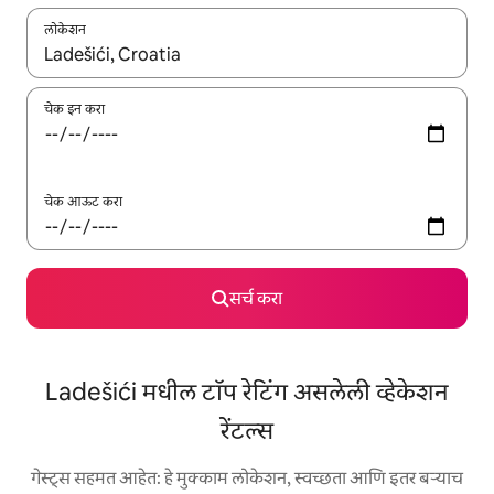
लोकेशन
जेव्हा परिणाम उपलब्ध असतील, तेव्हा वरच्या आणि खाली बाणांच्या किजसह नेव्हिगेट
चेक इन करा
चेक आऊट करा
सर्च करा
Ladešići मधील टॉप रेटिंग असलेली व्हेकेशन
रेंटल्स
गेस्ट्स सहमत आहेत: हे मुक्काम लोकेशन, स्वच्छता आणि इतर बऱ्याच