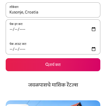
लोकेशन
जेव्हा परिणाम उपलब्ध असतील, तेव्हा वरच्या आणि खाली बाणांच्या किजसह नेव्हिगेट
चेक इन करा
चेक आऊट करा
सर्च करा
जवळपासचे मासिक रेंटल्स