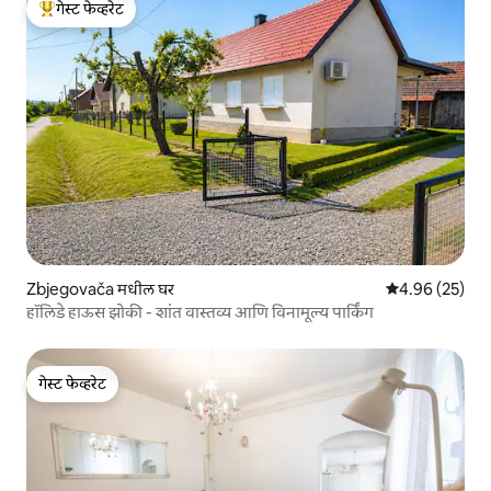
गेस्ट फेव्हरेट
टॉप गेस्ट फेव्हरेट
Zbjegovača मधील घर
5 पैकी 4.96 सरासरी
4.96 (25)
हॉलिडे हाऊस झोकी - शांत वास्तव्य आणि विनामूल्य पार्किंग
गेस्ट फेव्हरेट
गेस्ट फेव्हरेट