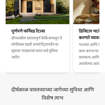
पूर्णपणे फर्निश्ड रेंटल्स
डिजिटल भटके आ
करणारे व्यावसा
डोंगरावरील शांततापूर्ण केबिन्सपासून ते
सोयीस्कर शहरी अपार्टमेंट्सपर्यंत या
भटक्या आणि वेगळ्
सुसज्ज भाड्याच्या घरात सर्व सुविधा
काम करणाऱ्या व्या
आहेत.
वायफाय आणि काम
असलेल्या आरामदायी
दीर्घकाळ वास्तव्याच्या जागेच्या सुविधा आणि
विशेष लाभ