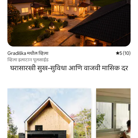
Gradiška मधील व्हिला
5 पैकी 5 सरासर
5 (10)
व्हिला झ्लाटान पूलसाईड
घरासारखी सुख-सुविधा आणि वाजवी मासिक दर