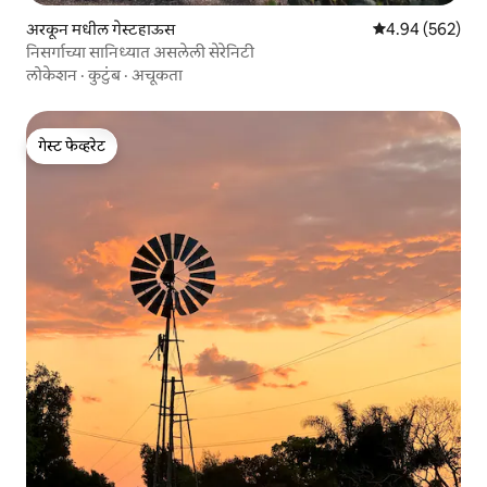
अरकून मधील गेस्टहाऊस
5 पैकी 4.94 सरासरी 
4.94 (562)
निसर्गाच्या सानिध्यात असलेली सेरेनिटी
लोकेशन
·
कुटुंब
·
अचूकता
गेस्ट फेव्हरेट
गेस्ट फेव्हरेट