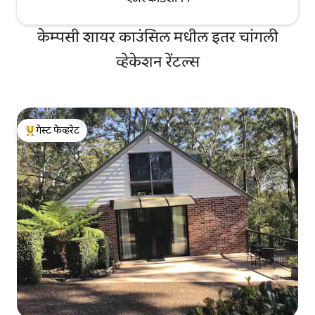
केम्पसी शायर काउंसिल मधील इतर चांगली
व्हेकेशन रेंटल्स
गेस्ट फेव्हरेट
टॉप गेस्ट फेव्हरेट