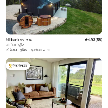
Millbank मधील घर
5 पैकी 4.93 सरासरी
4.93 (58)
ओमिना रिट्रीट
लोकेशन
·
सुविधा
·
इनडोअर जागा
गेस्ट फेव्हरेट
टॉप गेस्ट फेव्हरेट