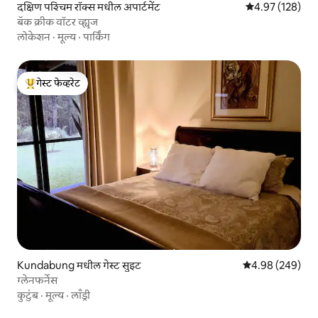
दक्षिण पश्चिम रॉक्स मधील अपार्टमेंट
5 पैकी 4.97 सरासरी 
4.97 (128)
बॅक क्रीक वॉटर व्ह्यूज
लोकेशन
·
मूल्य
·
पार्किंग
गेस्ट फेव्हरेट
टॉप गेस्ट फेव्हरेट
Kundabung मधील गेस्ट सुइट
5 पैकी 4.98 सरासरी 
4.98 (249)
ग्लेनफर्नेस
कुटुंब
·
मूल्य
·
लाँड्री