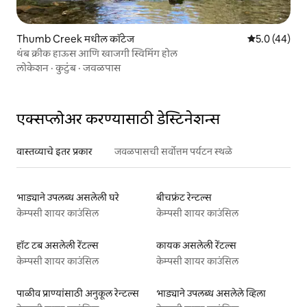
Thumb Creek मधील कॉटेज
5 पैकी 5.0 सरासर
5.0 (44)
थंब क्रीक हाऊस आणि खाजगी स्विमिंग होल
लोकेशन
·
कुटुंब
·
जवळपास
एक्सप्लोअर करण्यासाठी डेस्टिनेशन्स
वास्तव्याचे इतर प्रकार
जवळपासची सर्वोत्तम पर्यटन स्थळे
भाड्याने उपलब्ध असलेली घरे
बीचफ्रंट रेन्टल्स
केम्पसी शायर काउंसिल
केम्पसी शायर काउंसिल
हॉट टब असलेली रेंटल्स
कायक असलेली रेंटल्स
केम्पसी शायर काउंसिल
केम्पसी शायर काउंसिल
पाळीव प्राण्यांसाठी अनुकूल रेन्टल्स
भाड्याने उपलब्ध असलेले व्हिला