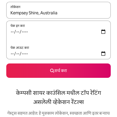
लोकेशन
जेव्हा परिणाम उपलब्ध असतील, तेव्हा वरच्या आणि खाली बाणांच्या किजसह नेव्हिगेट
चेक इन करा
चेक आऊट करा
सर्च करा
केम्पसी शायर काउंसिल मधील टॉप रेटिंग
असलेली व्हेकेशन रेंटल्स
गेस्ट्स सहमत आहेत: हे मुक्काम लोकेशन, स्वच्छता आणि इतर बऱ्याच